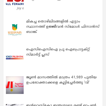
മികച്ച തൊഴിലിടങ്ങളിൽ എട്ടാം
സ്ഥാനത്ത് ഉജ്ജീവൻ സ്മോൾ ഫിനാൻസ്
ബാങ്ക്
ഐസിഐസിഐ പ്രു ഐപ്രൊട്ടക്റ്റ്
സ്മാർട്ട് പ്ലസ്
ജൂൺ മാസത്തിൽ മാത്രം 41,989 പുതിയ
ഉപഭോക്താക്കളെ കൂട്ടിച്ചേർത്തു ‘വി’
ഇന്‍വെസ്കോ ഇന്ത്യയുടെ രണ്ട് ഓപ്പണ്‍