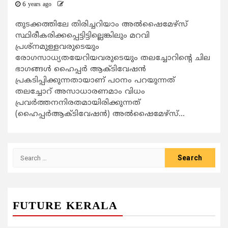
6 years ago
തുടക്കത്തിലേ തിരിച്ചറിയാം അൽഷൈമേഴ്സ്
സ്ഥിരീകരിക്കപ്പെട്ടിട്ടില്ലെങ്കിലും മറവി
പ്രശ്നമുള്ളവരുടെയും
രോഗസാധ്യതയേറിയവരുടെയും തലച്ചോറിന്റെ ചില
ഭാഗങ്ങൾ ഹൈപ്പർ ആക്ടിവേഷൻ
പ്രകടിപ്പിക്കുന്നതായാണ് പഠനം പറയുന്നത്
തലച്ചോറ് അസാധാരണമാം വിധം
പ്രവർത്തനനിരതമായിരിക്കുന്നത്
(ഹൈപ്പർആക്ടിവേഷൻ) അൽഷൈമേഴ്സ്...
Search
for:
FUTURE KERALA