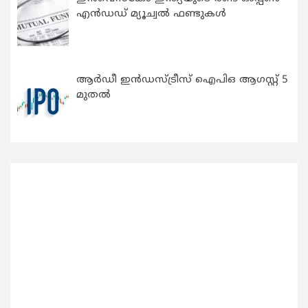
എന്‍ഡഡ് മ്യൂച്വല്‍ ഫണ്ടുകള്‍
ആർഡീ ഇൻഡസ്ട്രീസ് ഐപിഒ ആഗസ്റ്റ് 5
മുതൽ