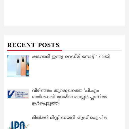
RECENT POSTS
ഷവോമി ഇന്ത്യ റെഡ്മി നോട്ട് 17 5ജി
വിഴിഞ്ഞം തുറമുഖത്തെ ‘പി.എം
ഗതിശക്തി’ ദേശീയ മാസ്റ്റർ പ്ലാനിൽ
ഉൾപ്പെടുത്തി
മിൽക്കി മിസ്റ്റ് ഡയറി ഫുഡ് ഐപിഒ