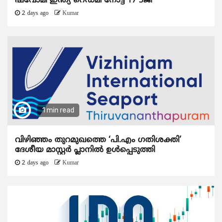
ഷവോമി ഇന്ത്യ റെഡ്മി നോട്ട് 17 5ജി
2 days ago
Kumar
1 min read
വിഴിഞ്ഞം തുറമുഖത്തെ ‘പി.എം ഗതിശക്തി’
ദേശീയ മാസ്റ്റർ പ്ലാനിൽ ഉൾപ്പെടുത്തി
2 days ago
Kumar