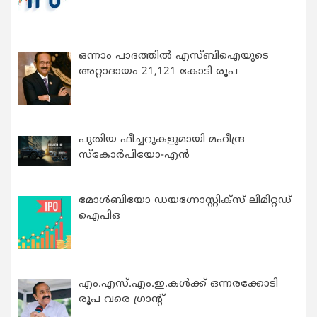
ഒന്നാം പാദത്തിൽ എസ്ബിഐയുടെ
അറ്റാദായം 21,121 കോടി രൂപ
പുതിയ ഫീച്ചറുകളുമായി മഹീന്ദ്ര
സ്കോർപിയോ-എൻ
മോൾബിയോ ഡയഗ്നോസ്റ്റിക്സ് ലിമിറ്റഡ്
ഐപിഒ
എം.എസ്.എം.ഇ.കൾക്ക് ഒന്നരക്കോടി
രൂപ വരെ ഗ്രാന്റ്