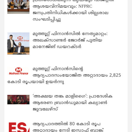
പ്രതിരോധിക്കുന്ന കൃഷിയും ഡിജിറ്റൽ
ആശയവിനിമയവും: NFPRC
ജനപ്രതിനിധികൾക്കായി ശില്പശാല
സംഘടിപ്പിച്ചു
മുത്തൂറ്റ് ഫിനാൻസിൽ നേതൃമാറ്റം:
അലക്സാണ്ടർ ജോർജ് പുതിയ
മാനേജിങ് ഡയറക്ടർ
മുത്തൂറ്റ് ഫിനാൻസിന്റെ
ആദ്യപാദസംയോജിത അറ്റാദായം 2,825
കോടി രൂപയായി ഉയർന്നു
‘അക്ഷയ തങ്ക മാളിഗൈ’: പ്രാദേശിക
ആഭരണ ബ്രാന്‍ഡുമായി കല്യാണ്‍
ജുവലേഴ്‌സ്
ആദ്യപാദത്തിൽ 80 കോടി രൂപ
അറ്റാദായം നേടി ഇസാഫ് ബാങ്ക്