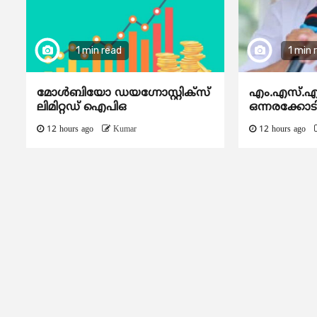
1 min read
1 min 
മോൾബിയോ ഡയഗ്നോസ്റ്റിക്സ്
എം.എസ്.എം
ലിമിറ്റഡ് ഐപിഒ
ഒന്നരക്കോടി
12 hours ago
Kumar
12 hours ago