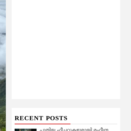
RECENT POSTS
പുതിയ ഫീച്ചറുകളുമായി മഹീന്ദ്ര