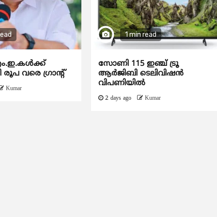
read
1 min read
.ഇ.കൾക്ക്
സോണി 115 ഇഞ്ച് ട്രൂ
 രൂപ വരെ ഗ്രാന്റ്
ആർജിബി ടെലിവിഷൻ
വിപണിയിൽ
Kumar
2 days ago
Kumar