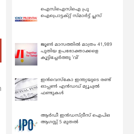
ഐസിഐസിഐ പ്രു
ഐപ്രൊട്ടക്റ്റ് സ്മാർട്ട് പ്ലസ്
ജൂൺ മാസത്തിൽ മാത്രം 41,989
പുതിയ ഉപഭോക്താക്കളെ
കൂട്ടിച്ചേർത്തു ‘വി’
ഇന്‍വെസ്കോ ഇന്ത്യയുടെ രണ്ട്
ഓപ്പണ്‍ എന്‍ഡഡ് മ്യൂച്വല്‍
ി
ഫണ്ടുകള്‍
ആർഡീ ഇൻഡസ്ട്രീസ് ഐപിഒ
ആഗസ്റ്റ് 5 മുതൽ