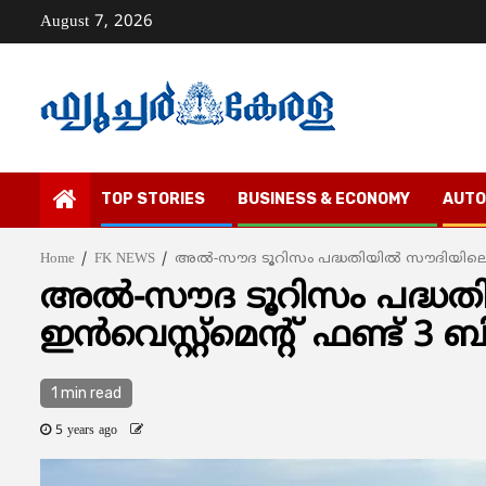
Skip
August 7, 2026
to
content
TOP STORIES
BUSINESS & ECONOMY
AUTO
Home
FK NEWS
അല്‍-സൗദ ടൂറിസം പദ്ധതിയില്‍ സൗദിയിലെ പബ്ല
അല്‍-സൗദ ടൂറിസം പദ്ധതി
ഇന്‍വെസ്റ്റ്‌മെന്റ് ഫണ്ട് 3
1 min read
5 years ago