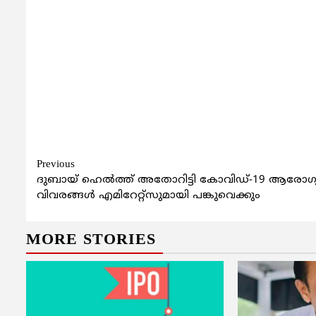
Continue
Previous
ദുബായ് ഹെല്‍ത്ത് അതോറിട്ടി കോവിഡ്-19 ആരോഗ്
Reading
വിവരങ്ങള്‍ എമിറേറ്റ്‌സുമായി പങ്കുവെക്കും
MORE STORIES