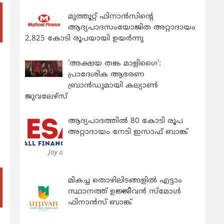
മുത്തൂറ്റ് ഫിനാൻസിന്റെ
ആദ്യപാദസംയോജിത അറ്റാദായം
2,825 കോടി രൂപയായി ഉയർന്നു
‘അക്ഷയ തങ്ക മാളിഗൈ’:
പ്രാദേശിക ആഭരണ
ബ്രാന്‍ഡുമായി കല്യാണ്‍
ജുവലേഴ്‌സ്
ആദ്യപാദത്തിൽ 80 കോടി രൂപ
അറ്റാദായം നേടി ഇസാഫ് ബാങ്ക്
മികച്ച തൊഴിലിടങ്ങളിൽ എട്ടാം
സ്ഥാനത്ത് ഉജ്ജീവൻ സ്മോൾ
ഫിനാൻസ് ബാങ്ക്