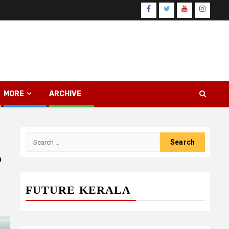
Facebook
Twitter
Youtube
Instagr
MORE
ARCHIVE
Search
for:
ം
FUTURE KERALA