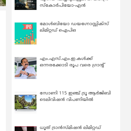
സ്കോർപിയോ-എൻ
മോൾബിയോ ഡയഗ്നോസ്റ്റിക്സ്
ലിമിറ്റഡ് ഐപിഒ
എം.എസ്.എം.ഇ.കൾക്ക്
ഒന്നരക്കോടി രൂപ വരെ ഗ്രാന്റ്
സോണി 115 ഇഞ്ച് ട്രൂ ആർജിബി
ടെലിവിഷൻ വിപണിയിൽ
ം
ധൂത് ട്രാൻസ്മിഷൻ ലിമിറ്റഡ്