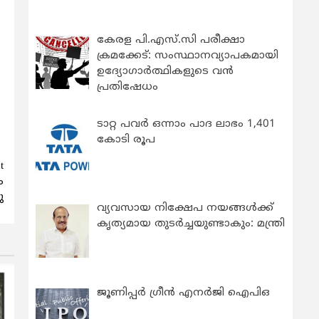
കേരള പി.എസ്.സി പരീക്ഷാ
ക്രമക്കേട്: സംസ്ഥാനവ്യാപകമായി
ഉദ്യോഗാര്‍ത്ഥികളുടെ വന്‍
പ്രതിഷേധം
ടാറ്റ പവർ ഒന്നാം പാദ ലാഭം 1,401
കോടി രൂപ
t
ം
ു
വ്യവസായ നിക്ഷേപ നയങ്ങള്‍ക്ക്
കൃത്യമായ തുടര്‍ച്ചയുണ്ടാകും: മന്ത്രി
ജൂണിപ്പർ ഗ്രീൻ എനർജി ഐപിഒ