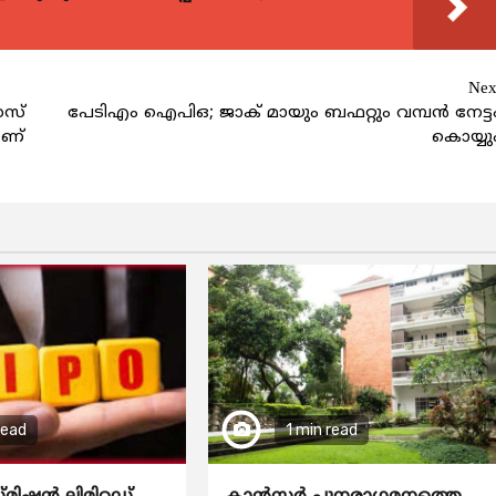
Nex
സസ്
പേടിഎം ഐപിഒ; ജാക് മായും ബഫറ്റും വമ്പന്‍ നേട്ട
ോണ്
കൊയ്യു
read
1 min read