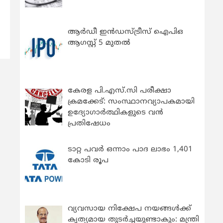
‍
ആർഡീ ഇൻഡസ്ട്രീസ് ഐപിഒ
ആഗസ്റ്റ് 5 മുതൽ
കേരള പി.എസ്.സി പരീക്ഷാ
ക്രമക്കേട്: സംസ്ഥാനവ്യാപകമായി
ഉദ്യോഗാര്‍ത്ഥികളുടെ വന്‍
പ്രതിഷേധം
ടാറ്റ പവർ ഒന്നാം പാദ ലാഭം 1,401
കോടി രൂപ
വ്യവസായ നിക്ഷേപ നയങ്ങള്‍ക്ക്
കൃത്യമായ തുടര്‍ച്ചയുണ്ടാകും: മന്ത്രി