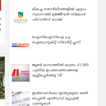
മികച്ച തൊഴിലിടങ്ങളിൽ എട്ടാം
സ്ഥാനത്ത് ഉജ്ജീവൻ സ്മോൾ
t
ഫിനാൻസ് ബാങ്ക്
ം
ം
ഐസിഐസിഐ പ്രു
ഐപ്രൊട്ടക്റ്റ് സ്മാർട്ട് പ്ലസ്
ജൂൺ മാസത്തിൽ മാത്രം 41,989
പുതിയ ഉപഭോക്താക്കളെ
കൂട്ടിച്ചേർത്തു ‘വി’
ഇന്‍വെസ്കോ ഇന്ത്യയുടെ രണ്ട്
ഓപ്പണ്‍ എന്‍ഡഡ് മ്യൂച്വല്‍
ഫണ്ടുകള്‍