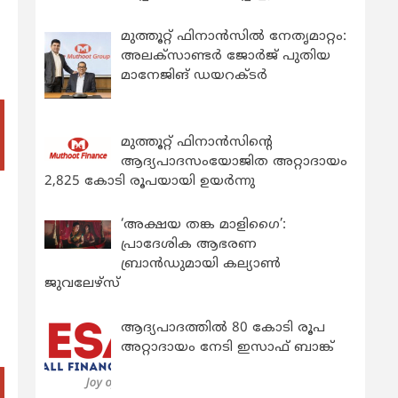
മുത്തൂറ്റ് ഫിനാൻസിൽ നേതൃമാറ്റം:
അലക്സാണ്ടർ ജോർജ് പുതിയ
മാനേജിങ് ഡയറക്ടർ
മുത്തൂറ്റ് ഫിനാൻസിന്റെ
ആദ്യപാദസംയോജിത അറ്റാദായം
2,825 കോടി രൂപയായി ഉയർന്നു
‘അക്ഷയ തങ്ക മാളിഗൈ’:
പ്രാദേശിക ആഭരണ
ബ്രാന്‍ഡുമായി കല്യാണ്‍
ജുവലേഴ്‌സ്
ആദ്യപാദത്തിൽ 80 കോടി രൂപ
അറ്റാദായം നേടി ഇസാഫ് ബാങ്ക്