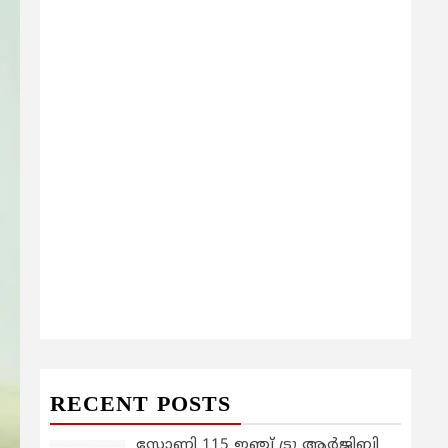
RECENT POSTS
സോണി 115 ഇഞ്ച് ട്രൂ ആർജിബി