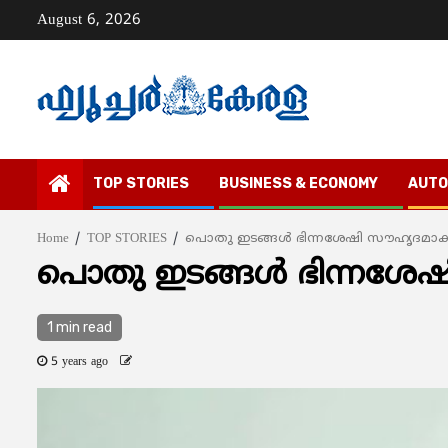
Skip
August 6, 2026
to
content
TOP STORIES
BUSINESS & ECONOMY
AUTO
Home
TOP STORIES
പൊതു ഇടങ്ങള്‍ ഭിന്നശേഷി സൗഹൃദമാക്കും:
പൊതു ഇടങ്ങള്‍ ഭിന്നശേഷി 
1 min read
5 years ago