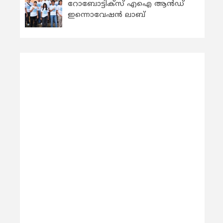
റോബോട്ടിക്സ് എഐ ആന്‍ഡ്
ഇന്നൊവേഷന്‍ ലാബ്