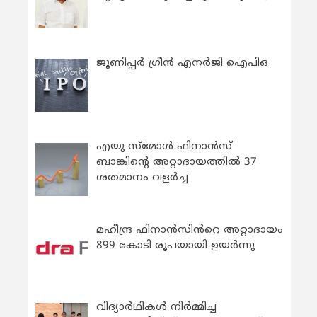
ജൂണിപ്പർ ഗ്രീൻ എനർജി ഐപിഒ
എയു സ്‌മോൾ ഫിനാൻസ്
ബാങ്കിന്റെ അറ്റാദായത്തിൽ 37
ശതമാനം വളർച്ച
മഹീന്ദ്ര ഫിനാൻസിൻറെ അറ്റാദായം
899 കോടി രൂപയായി ഉയർന്നു
വിദ്യാര്‍ഥികള്‍ നിര്‍മ്മിച്ച