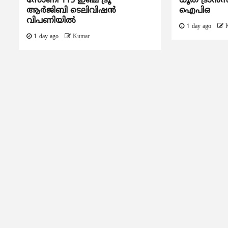
സോണി 115 ഇഞ്ച് ട്രൂ
ധൂത് ട്രാൻസ
ആർജിബി ടെലിവിഷൻ
ഐപിഒ
വിപണിയിൽ
1 day ago
1 day ago
Kumar