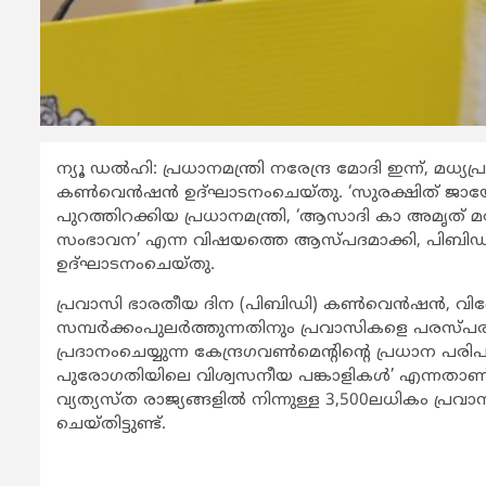
ന്യൂ ഡൽഹി: പ്രധാനമന്ത്രി നരേന്ദ്ര മോദി ഇന്ന്,
കൺവെൻഷൻ ഉദ്ഘാടനംചെയ്തു. ‘സുരക്ഷിത് ജായേൻ, 
പുറത്തിറക്കിയ പ്രധാനമന്ത്രി, ‘ആസാദി കാ അമൃത് മ
സംഭാവന’ എന്ന വിഷയത്തെ ആസ്പദമാക്കി, പിബിഡി ഇ
ഉദ്ഘാടനംചെയ്തു.
പ്രവാസി ഭാരതീയ ദിന (പിബിഡി) കൺവെൻഷൻ, വിദേശ
സമ്പർക്കംപുലർത്തുന്നതിനും പ്രവാസികളെ പരസ്പരം
പ്രദാനംചെയ്യുന്ന കേന്ദ്രഗവൺമെന്റിന്റെ പ്രധാന പ
പുരോഗതിയിലെ വിശ്വസനീയ പങ്കാളികൾ’ എന്നതാ
വ്യത്യസ്ത രാജ്യങ്ങളിൽ നിന്നുള്ള 3,500ലധികം 
ചെയ്തിട്ടുണ്ട്.