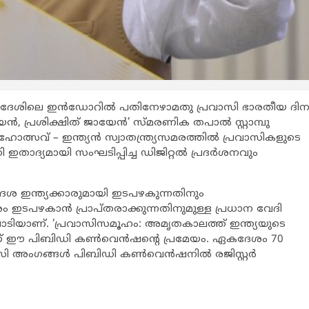
 മധ്യപ്രദേശിലെ ഇൻഡോറിൽ പതിനേഴാമതു പ്രവാസി ഭാരതീയ ദി
പ്രശിക്ഷിത് ജായേൻ’ സ്മരണിക തപാൽ സ്റ്റാമ്പു
ഹോത്സവ് – ഇന്ത്യൻ സ്വാതന്ത്ര്യസമരത്തിൽ പ്രവാസികളുടെ
താദ്യമായി സംഘടിപ്പിച്ച ഡിജിറ്റൽ പ്രദർശനവും
 ഇന്ത്യക്കാരുമായി ഇടപഴകുന്നതിനും
 ഇടപഴകാൻ പ്രാപ്തരാക്കുന്നതിനുമുള്ള പ്രധാന വേദി
രിപാടിയാണ്. ‘പ്രവാസിസമൂഹം: അമൃതകാലത്ത് ഇന്ത്യയുടെ
ണ് ഈ പിബിഡി കൺവെൻഷന്റെ പ്രമേയം. ഏകദേശം 70
പ്രവാസി അംഗങ്ങൾ പിബിഡി കൺവെൻഷനിൽ രജിസ്റ്റർ