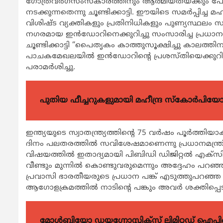
ഗോത്രവർഗസംസ്കാരത്തിനും ആത്മീയതയ്ക്കും പേരുകേ
നടക്കുന്നതെന്നു ചൂണ്ടിക്കാട്ടി. ഈയിടെ സമർപ്പിച്ച
വിശിഷ്ട വ്യക്തികളും പ്രതിനിധികളും പുണ്യസ്ഥലം സന
നഗരമായ ഇൻഡോറിനെക്കുറിച്ചു സംസാരിച്ച പ്രധാനമ
ചൂണ്ടിക്കാട്ടി “പൈതൃകം കാത്തുസൂക്ഷിച്ചു കാലത്തിന
പാചകമേഖലയിൽ ഇൻഡോറിന്റെ പ്രശസ്തിയെക്കുറിച്ചും
പരാമർശിച്ചു.
പുതിയ ഫീച്ചറുകളുമായി മഹീന്ദ്ര സ്കോർപി
ഇന്ത്യയുടെ സ്വാതന്ത്ര്യത്തിന്റെ 75 വർഷം പൂർത്
ദിനം പലതരത്തിൽ സവിശേഷമാണെന്നു പ്രധാനമന്ത്രി 
വിഷയത്തിൽ ഇതാദ്യമായി പിബിഡി ഡിജിറ്റൽ എക്സിബ
വീണ്ടും മുന്നിൽ കൊണ്ടുവരുമെന്നും അദ്ദേഹം പറഞ
പ്രവാസി ഭാരതീയരുടെ പ്രധാന പങ്ക് എടുത്തുപറഞ്ഞ
ആഗോളക്രമത്തിൽ നാടിന്റെ പങ്കും അവർ ശക്തിപ്പെടുത്ത
മോൾബിയോ ഡയഗ്നോസ്റ്റിക്സ് ലിമിറ്റഡ് ഐപി