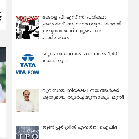
t
യ
കേരള പി.എസ്.സി പരീക്ഷാ
്
ക്രമക്കേട്: സംസ്ഥാനവ്യാപകമായി
ഉദ്യോഗാര്‍ത്ഥികളുടെ വന്‍
പ്രതിഷേധം
ടാറ്റ പവർ ഒന്നാം പാദ ലാഭം 1,401
കോടി രൂപ
വ്യവസായ നിക്ഷേപ നയങ്ങള്‍ക്ക്
കൃത്യമായ തുടര്‍ച്ചയുണ്ടാകും: മന്ത്രി
ജൂണിപ്പർ ഗ്രീൻ എനർജി ഐപിഒ