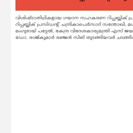
വിശിഷ്ടാതിഥികളായ ഗയാന സഹകരണ റിപ്പബ്ലിക് പ്
റിപ്പബ്ലിക് പ്രസിഡന്റ് ചന്ദ്രികാപെർസാദ് സന്തോഖി,
മംഗുഭായ് പട്ടേൽ, കേന്ദ്ര വിദേശകാര്യമന്ത്രി എസ് 
ഡോ. രാജ്കുമാർ രഞ്ജൻ സിങ് തുടങ്ങിയവർ ചടങ്ങിൽ