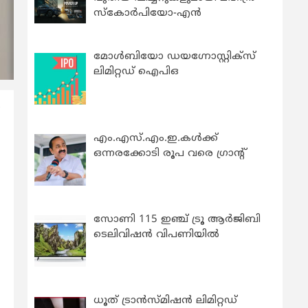
സ്കോർപിയോ-എൻ
മോൾബിയോ ഡയഗ്നോസ്റ്റിക്സ്
ലിമിറ്റഡ് ഐപിഒ
ന
എം.എസ്.എം.ഇ.കൾക്ക്
ഒന്നരക്കോടി രൂപ വരെ ഗ്രാന്റ്
സോണി 115 ഇഞ്ച് ട്രൂ ആർജിബി
ടെലിവിഷൻ വിപണിയിൽ
ധൂത് ട്രാൻസ്മിഷൻ ലിമിറ്റഡ്