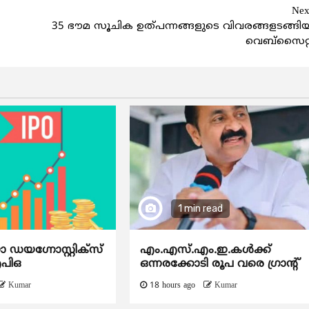
Nex
35 ഭൗമ സൂചിക ഉത്പന്നങ്ങളുടെ വിവരങ്ങളടങ്ങി
വെബ്സൈറ്റ
1 min read
യഗ്നോസ്റ്റിക്സ്
എം.എസ്.എം.ഇ.കൾക്ക്
ഐപിഒ
ഒന്നരക്കോടി രൂപ വരെ ഗ്രാന്റ്
Kumar
18 hours ago
Kumar