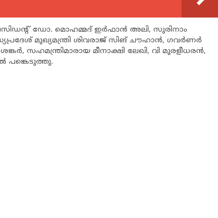
രസിഡന്റ് ഡോ. മൊഹമ്മദ് ഇർഫാൻ അലി, സുരിനാം
 മധ്യപ്രദേശ് മുഖ്യമന്ത്രി ശിവരാജ് സിങ് ചൗഹാൻ, ഗവർണർ
ജയശങ്കർ, സഹമന്ത്രിമാരായ മീനാക്ഷി ലേഖി, വി മുരളീധരൻ,
 പങ്കെടുത്തു.