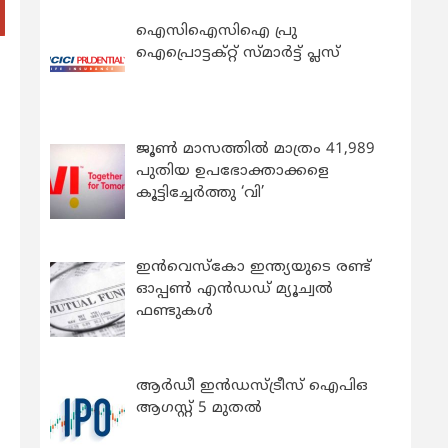
ഐസിഐസിഐ പ്രു
ഐപ്രൊട്ടക്റ്റ് സ്മാർട്ട് പ്ലസ്
ജൂൺ മാസത്തിൽ മാത്രം 41,989
പുതിയ ഉപഭോക്താക്കളെ
കൂട്ടിച്ചേർത്തു ‘വി’
ഇന്‍വെസ്കോ ഇന്ത്യയുടെ രണ്ട്
ഓപ്പണ്‍ എന്‍ഡഡ് മ്യൂച്വല്‍
ഫണ്ടുകള്‍
ആർഡീ ഇൻഡസ്ട്രീസ് ഐപിഒ
ആഗസ്റ്റ് 5 മുതൽ