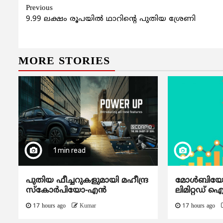
Continue
Previous
9.99 ലക്ഷം രൂപയില്‍ ഥാറിന്‍റെ പുതിയ ശ്രേണി
Reading
MORE STORIES
1 min read
പുതിയ ഫീച്ചറുകളുമായി മഹീന്ദ്ര
മോൾബിയോ ഡ
സ്കോർപിയോ-എൻ
ലിമിറ്റഡ് 
17 hours ago
Kumar
17 hours ago