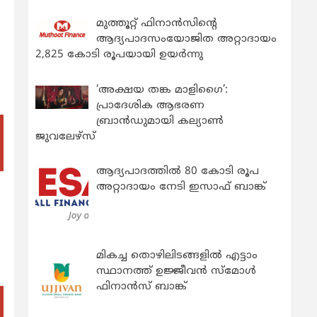
മുത്തൂറ്റ് ഫിനാൻസിന്റെ
ആദ്യപാദസംയോജിത അറ്റാദായം
2,825 കോടി രൂപയായി ഉയർന്നു
‘അക്ഷയ തങ്ക മാളിഗൈ’:
പ്രാദേശിക ആഭരണ
ബ്രാന്‍ഡുമായി കല്യാണ്‍
ജുവലേഴ്‌സ്
ആദ്യപാദത്തിൽ 80 കോടി രൂപ
അറ്റാദായം നേടി ഇസാഫ് ബാങ്ക്
ം
മികച്ച തൊഴിലിടങ്ങളിൽ എട്ടാം
സ്ഥാനത്ത് ഉജ്ജീവൻ സ്മോൾ
ഫിനാൻസ് ബാങ്ക്