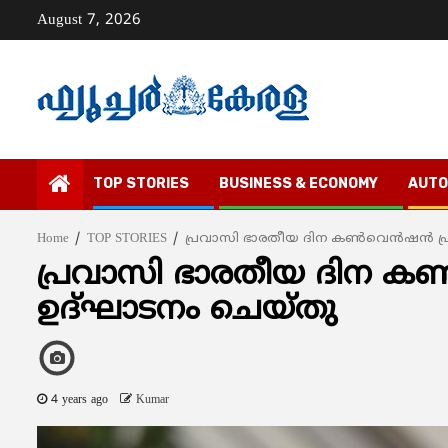
Skip
August 7, 2026
to
content
TOP STORIES
BUSINESS & ECONOMY
AUTO
Home
TOP STORIES
പ്രവാസി ഭാരതീയ ദിന കൺവെൻഷൻ പ്രധ
പ്രവാസി ഭാരതീയ ദിന കൺ
ഉദ്ഘാടനം ചെയ്തു
4 years ago
Kumar