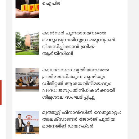
ഐപിഒ
കാന്‍സര്‍ പുനരാഗമനത്തെ
ചെറുക്കുന്നതിനുള്ള മരുന്നുകള്‍
വികസിപ്പിക്കാന്‍ ബ്രിക്-
ആര്‍ജിസിബി
കാലാവസ്ഥാ വ്യതിയാനത്തെ
പ്രതിരോധിക്കുന്ന കൃഷിയും
ഡിജിറ്റൽ ആശയവിനിമയവും:
NFPRC ജനപ്രതിനിധികൾക്കായി
ശില്പശാല സംഘടിപ്പിച്ചു
മുത്തൂറ്റ് ഫിനാൻസിൽ നേതൃമാറ്റം:
അലക്സാണ്ടർ ജോർജ് പുതിയ
മാനേജിങ് ഡയറക്ടർ