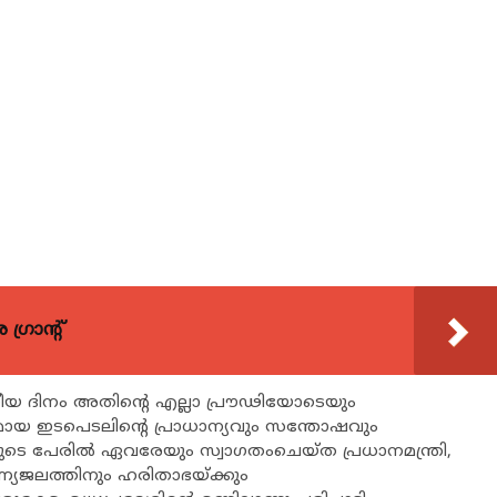
്രാന്റ്
യ ദിനം അതിന്റെ എല്ലാ പ്രൗഢിയോടെയും
രമായ ഇടപെടലിന്റെ പ്രാധാന്യവും സന്തോഷവും
ാരുടെ പേരിൽ ഏവരേയും സ്വാഗതംചെയ്ത പ്രധാനമന്ത്രി,
ണ്യജലത്തിനും ഹരിതാഭയ്ക്കും