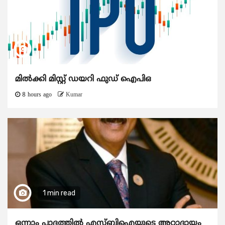
മിൽക്കി മിസ്റ്റ് ഡയറി ഫുഡ് ഐപിഒ
8 hours ago
Kumar
1 min read
ഒന്നാം പാദത്തിൽ എസ്ബിഐയുടെ അറ്റാദായം