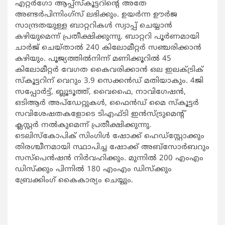
എറ്റര്‍ഗോ ആപ്പ്‌സ്‌കൂട്ടറിന്റെ അതേ
അണ്ടര്‍പിന്നിംഗ്‌സ് ലഭിക്കും. ഉയര്‍ന്ന ഊര്‍ജ
സാന്ദ്രതയുള്ള ബാറ്ററികള്‍ സ്വാപ്പ് ചെയ്യാന്‍
കഴിയുമെന്ന് പ്രതീക്ഷിക്കുന്നു. ബാറ്ററി പൂര്‍ണമായി
ചാര്‍ജ് ചെയ്താല്‍ 240 കിലോമീറ്റര്‍ സഞ്ചരിക്കാന്‍
കഴിയും. പൂജ്യത്തില്‍നിന്ന് മണിക്കൂറില്‍ 45
കിലോമീറ്റര്‍ വേഗത കൈവരിക്കാന്‍ ഒല ഇലക്ട്രിക്
സ്‌കൂട്ടറിന് വെറും 3.9 സെക്കന്‍ഡ് മതിയാകും. 4ജി
സപ്പോര്‍ട്ട്, ബ്ലൂടൂത്ത്, വൈഫൈ, നാവിഗേഷന്‍,
ഒടിആര്‍ അപ്ഡേറ്റുകള്‍, ഫൈന്‍ഡ് മൈ സ്‌കൂട്ടര്‍
സവിശേഷതകളോടെ ടിഎഫ്ടി ഇന്‍സ്ട്രുമെന്റ്
ക്ലസ്റ്റര്‍ നല്‍കുമെന്ന് പ്രതീക്ഷിക്കുന്നു.
ടെലിസ്‌കോപിക് സിംഗിള്‍ ഷോക്ക് ഹെഡ്സ്റ്റോക്കും
തിരശ്ചീനമായി സ്ഥാപിച്ച ഷോക്ക് അബ്‌സോര്‍ബറും
സസ്പെന്‍ഷന്‍ നിര്‍വഹിക്കും. മുന്നില്‍ 200 എംഎം
ഡിസ്‌ക്കും പിന്നില്‍ 180 എംഎം ഡിസ്‌ക്കും
ബ്രേക്കിംഗ് കൈകാര്യം ചെയ്യും.