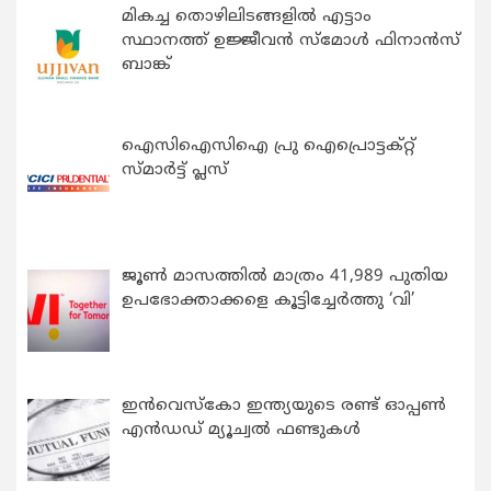
മികച്ച തൊഴിലിടങ്ങളിൽ എട്ടാം
സ്ഥാനത്ത് ഉജ്ജീവൻ സ്മോൾ ഫിനാൻസ്
ബാങ്ക്
ഐസിഐസിഐ പ്രു ഐപ്രൊട്ടക്റ്റ്
സ്മാർട്ട് പ്ലസ്
ജൂൺ മാസത്തിൽ മാത്രം 41,989 പുതിയ
ഉപഭോക്താക്കളെ കൂട്ടിച്ചേർത്തു ‘വി’
ഇന്‍വെസ്കോ ഇന്ത്യയുടെ രണ്ട് ഓപ്പണ്‍
എന്‍ഡഡ് മ്യൂച്വല്‍ ഫണ്ടുകള്‍