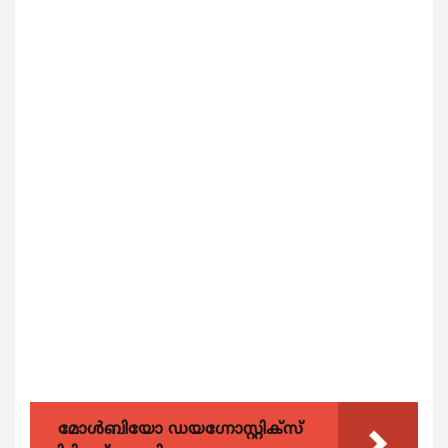
മോൾബിയോ ഡയഗ്നോസ്റ്റിക്സ്