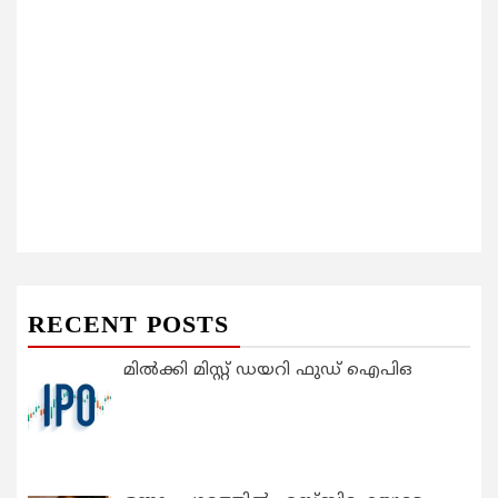
RECENT POSTS
മിൽക്കി മിസ്റ്റ് ഡയറി ഫുഡ് ഐപിഒ