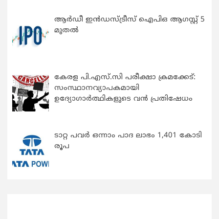
ആർഡീ ഇൻഡസ്ട്രീസ് ഐപിഒ ആഗസ്റ്റ് 5
മുതൽ
കേരള പി.എസ്.സി പരീക്ഷാ ക്രമക്കേട്:
സംസ്ഥാനവ്യാപകമായി
ഉദ്യോഗാര്‍ത്ഥികളുടെ വന്‍ പ്രതിഷേധം
ടാറ്റ പവർ ഒന്നാം പാദ ലാഭം 1,401 കോടി
രൂപ