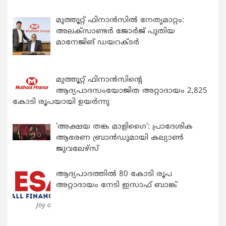
മുത്തൂറ്റ് ഫിനാൻസിൽ നേതൃമാറ്റം:
അലക്സാണ്ടർ ജോർജ് പുതിയ
മാനേജിങ് ഡയറക്ടർ
മുത്തൂറ്റ് ഫിനാൻസിന്റെ
ആദ്യപാദസംയോജിത അറ്റാദായം 2,825
കോടി രൂപയായി ഉയർന്നു
‘അക്ഷയ തങ്ക മാളിഗൈ’: പ്രാദേശിക
ആഭരണ ബ്രാന്‍ഡുമായി കല്യാണ്‍
ജുവലേഴ്‌സ്
ആദ്യപാദത്തിൽ 80 കോടി രൂപ
അറ്റാദായം നേടി ഇസാഫ് ബാങ്ക്