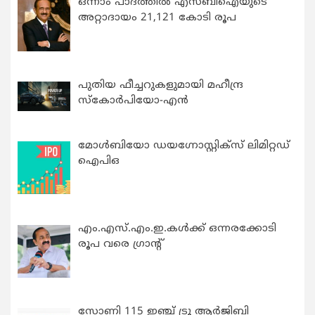
ഒന്നാം പാദത്തിൽ എസ്ബിഐയുടെ
അറ്റാദായം 21,121 കോടി രൂപ
പുതിയ ഫീച്ചറുകളുമായി മഹീന്ദ്ര
സ്കോർപിയോ-എൻ
മോൾബിയോ ഡയഗ്നോസ്റ്റിക്സ് ലിമിറ്റഡ്
ഐപിഒ
എം.എസ്.എം.ഇ.കൾക്ക് ഒന്നരക്കോടി
രൂപ വരെ ഗ്രാന്റ്
സോണി 115 ഇഞ്ച് ട്രൂ ആർജിബി