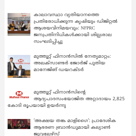
കാലാവസ്ഥാ വ്യതിയാനത്തെ
പ്രതിരോധിക്കുന്ന കൃഷിയും ഡിജിറ്റൽ
ആശയവിനിമയവും: NFPRC
ജനപ്രതിനിധികൾക്കായി ശില്പശാല
സംഘടിപ്പിച്ചു
മുത്തൂറ്റ് ഫിനാൻസിൽ നേതൃമാറ്റം:
അലക്സാണ്ടർ ജോർജ് പുതിയ
മാനേജിങ് ഡയറക്ടർ
മുത്തൂറ്റ് ഫിനാൻസിന്റെ
ആദ്യപാദസംയോജിത അറ്റാദായം 2,825
കോടി രൂപയായി ഉയർന്നു
‘അക്ഷയ തങ്ക മാളിഗൈ’: പ്രാദേശിക
ആഭരണ ബ്രാന്‍ഡുമായി കല്യാണ്‍
ജുവലേഴ്‌സ്