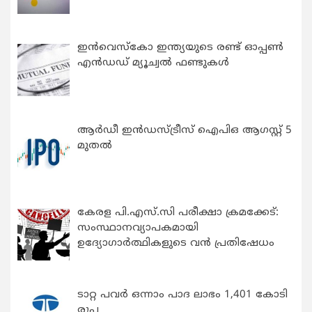
ഇന്‍വെസ്കോ ഇന്ത്യയുടെ രണ്ട് ഓപ്പണ്‍
എന്‍ഡഡ് മ്യൂച്വല്‍ ഫണ്ടുകള്‍
ആർഡീ ഇൻഡസ്ട്രീസ് ഐപിഒ ആഗസ്റ്റ് 5
മുതൽ
കേരള പി.എസ്.സി പരീക്ഷാ ക്രമക്കേട്:
സംസ്ഥാനവ്യാപകമായി
ഉദ്യോഗാര്‍ത്ഥികളുടെ വന്‍ പ്രതിഷേധം
ടാറ്റ പവർ ഒന്നാം പാദ ലാഭം 1,401 കോടി
രൂപ