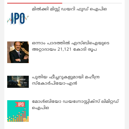
മിൽക്കി മിസ്റ്റ് ഡയറി ഫുഡ് ഐപിഒ
ഒന്നാം പാദത്തിൽ എസ്ബിഐയുടെ
അറ്റാദായം 21,121 കോടി രൂപ
പുതിയ ഫീച്ചറുകളുമായി മഹീന്ദ്ര
സ്കോർപിയോ-എൻ
മോൾബിയോ ഡയഗ്നോസ്റ്റിക്സ് ലിമിറ്റഡ്
ഐപിഒ