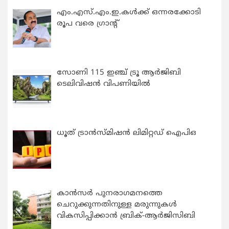
എം.എസ്.എം.ഇ.കൾക്ക് ഒന്നരക്കോടി
രൂപ വരെ ഗ്രാന്റ്
സോണി 115 ഇഞ്ച് ട്രൂ ആർജിബി
ടെലിവിഷൻ വിപണിയിൽ
ധൂത് ട്രാൻസ്മിഷൻ ലിമിറ്റഡ് ഐപിഒ
കാന്‍സര്‍ പുനരാഗമനത്തെ
ചെറുക്കുന്നതിനുള്ള മരുന്നുകള്‍
വികസിപ്പിക്കാന്‍ ബ്രിക്-ആര്‍ജിസിബി