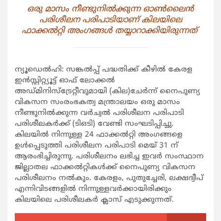
ഒരു മാസം നീണ്ടുനിൽക്കുന്ന ഓൺലൈൻ
പരിശീലന പരിപാടിയാണ് കിലയിലെ
ഫാക്കൽറ്റി അംഗങ്ങൾ തയ്യാറാക്കിയിരുന്നത്
ന്യൂഡെൽഹി: സങ്കൽപ്പ് പദ്ധതിക്ക് കീഴിൽ കേരള
ഇൻസ്റ്റിറ്റ്യൂട്ട് ഓഫ് ലോക്കൽ
അഡ്മിനിസ്ട്രേറ്റീവുമായി (കില)ചേർന്ന് നൈപുണ്യ
വികസന സംരംഭകത്വ മന്ത്രാലയം ഒരു മാസം
നീണ്ടുനിൽക്കുന്ന വർച്വൽ പരിശീലന പരിപാടി
പരിശീലകർക്ക് (ടിഒടി) വേണ്ടി സംഘടിപ്പിച്ചു.
കിലയിൽ നിന്നുള്ള 24 ഫാക്കൽറ്റി അംഗങ്ങളെ
ഉൾപ്പെടുത്തി പരിശീലന പരിപാടി മെയ് 31 ന്
ആരംഭിച്ചിരുന്നു. പരിശീലനം ലഭിച്ച ഇവർ സംസ്ഥാന
ജില്ലാതല ഫാക്കൽറ്റികൾക്ക് നൈപുണ്യ വികസന
പരിശീലനം നൽകും. കേരളം, പുതുച്ചേരി, ലക്ഷദ്വീപ്
എന്നിവിടങ്ങളിൽ നിന്നുള്ളവർക്കായിരിക്കും
കിലയിലെ പരിശീലകർ ക്ലാസ് എടുക്കുന്നത്.