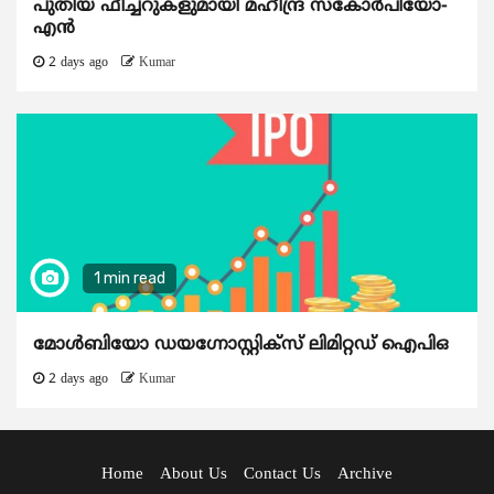
പുതിയ ഫീച്ചറുകളുമായി മഹീന്ദ്ര സ്കോർപിയോ-
എൻ
2 days ago
Kumar
1 min read
മോൾബിയോ ഡയഗ്നോസ്റ്റിക്സ് ലിമിറ്റഡ് ഐപിഒ
2 days ago
Kumar
Home
About Us
Contact Us
Archive