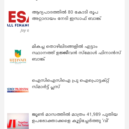
ആദ്യപാദത്തിൽ 80 കോടി രൂപ
അറ്റാദായം നേടി ഇസാഫ് ബാങ്ക്
മികച്ച തൊഴിലിടങ്ങളിൽ എട്ടാം
സ്ഥാനത്ത് ഉജ്ജീവൻ സ്മോൾ ഫിനാൻസ്
ബാങ്ക്
ഐസിഐസിഐ പ്രു ഐപ്രൊട്ടക്റ്റ്
സ്മാർട്ട് പ്ലസ്
ജൂൺ മാസത്തിൽ മാത്രം 41,989 പുതിയ
ഉപഭോക്താക്കളെ കൂട്ടിച്ചേർത്തു ‘വി’