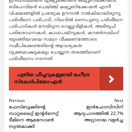
ഇൻഫർമേഷൻ എജ്യുക്കേഷൻ കമ്യൂണിക്കേഷൻ,
ബിഹേവിയർ ചെയ്ഞ്ച് കമ്യൂണിക്കേഷൻ എന്നീ
വിഷയങ്ങളിൽ പ്രത്യേക ഊന്നൽ നൽകിയായിരുന്നു
പരിശീലന പരിപാടി. നിലവിൽ നൈപുണ്യ പരിശീലന
പരിപാടികൾ നേരിടുന്ന വെല്ലുവിളികൾ, അഭിരുചി
പരിശോധനകൾ, കാംപെയ്നുകൾ, കൗൺസലിംഗ്
തുടങ്ങിയവയെ സമഗ്ര വീക്ഷണത്തോടെ
സമീപിക്കേണ്ടതിന്റെ ആവശ്യകത
വ്യക്തമാക്കുകയും ചെയ്യുന്ന തരത്തിലാണ്
പരിശീലനം നടന്നത്.
പുതിയ ഫീച്ചറുകളുമായി മഹീന്ദ്ര
സ്കോർപിയോ-എൻ
Continue
Previous
Next
ഫേസ്ബുക്കിന്‍റെ
ഇന്‍ഫോസിസിന്
Reading
സാറ്റലൈറ്റ് ഇന്‍റര്‍നെറ്റ്
ആദ്യപാദത്തില്‍ 22.7%
ടീമിനെ ആമസോണ്‍
അറ്റാദായ വളര്‍ച്ച
സ്വന്തമാക്കി