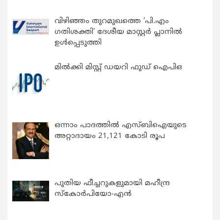
വിഴിഞ്ഞം തുറമുഖത്തെ ‘പി.എം
ഗതിശക്തി’ ദേശീയ മാസ്റ്റർ പ്ലാനിൽ
ഉൾപ്പെടുത്തി
മിൽക്കി മിസ്റ്റ് ഡയറി ഫുഡ് ഐപിഒ
ഒന്നാം പാദത്തിൽ എസ്ബിഐയുടെ
അറ്റാദായം 21,121 കോടി രൂപ
പുതിയ ഫീച്ചറുകളുമായി മഹീന്ദ്ര
സ്കോർപിയോ-എൻ