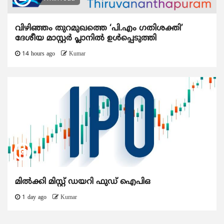
വിഴിഞ്ഞം തുറമുഖത്തെ ‘പി.എം ഗതിശക്തി’
ദേശീയ മാസ്റ്റർ പ്ലാനിൽ ഉൾപ്പെടുത്തി
14 hours ago
Kumar
മിൽക്കി മിസ്റ്റ് ഡയറി ഫുഡ് ഐപിഒ
1 day ago
Kumar