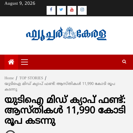
Skip
August 9, 2026
to
Facebook
Twitter
Youtube
Instagram
content
Primary
Menu
Home
TOP STORIES
യുടിഐ മിഡ് ക്യാപ് ഫണ്ട്: ആസ്തികള്‍ 11,990 കോടി രൂപ
കടന്നു
യുടിഐ മിഡ് ക്യാപ് ഫണ്ട്:
ആസ്തികള്‍ 11,990 കോടി
രൂപ കടന്നു