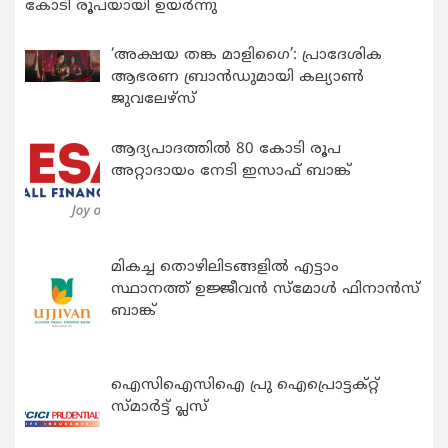
കോടി രൂപയായി ഉയർന്നു
‘അക്ഷയ തങ്ക മാളിഗൈ’: പ്രാദേശിക
ആഭരണ ബ്രാന്‍ഡുമായി കല്യാണ്‍
ജുവലേഴ്‌സ്
ആദ്യപാദത്തിൽ 80 കോടി രൂപ
അറ്റാദായം നേടി ഇസാഫ് ബാങ്ക്
മികച്ച തൊഴിലിടങ്ങളിൽ എട്ടാം
സ്ഥാനത്ത് ഉജ്ജീവൻ സ്മോൾ ഫിനാൻസ്
ബാങ്ക്
ഐസിഐസിഐ പ്രു ഐപ്രൊട്ടക്റ്റ്
സ്മാർട്ട് പ്ലസ്