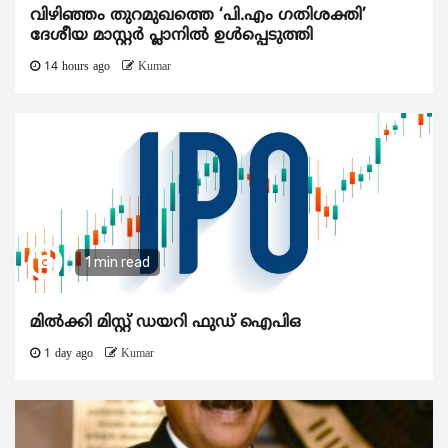
വിഴിഞ്ഞം തുറമുഖത്തെ ‘പി.എം ഗതിശക്തി’
ദേശീയ മാസ്റ്റർ പ്ലാനിൽ ഉൾപ്പെടുത്തി
14 hours ago
Kumar
1 min read
മിൽക്കി മിസ്റ്റ് ഡയറി ഫുഡ് ഐപിഒ
1 day ago
Kumar