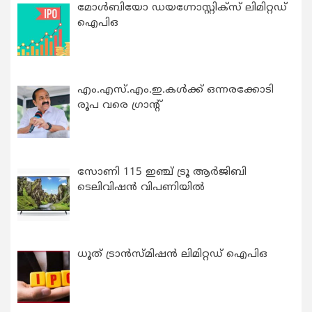
മോൾബിയോ ഡയഗ്നോസ്റ്റിക്സ് ലിമിറ്റഡ്
ഐപിഒ
എം.എസ്.എം.ഇ.കൾക്ക് ഒന്നരക്കോടി
രൂപ വരെ ഗ്രാന്റ്
സോണി 115 ഇഞ്ച് ട്രൂ ആർജിബി
ടെലിവിഷൻ വിപണിയിൽ
ധൂത് ട്രാൻസ്മിഷൻ ലിമിറ്റഡ് ഐപിഒ