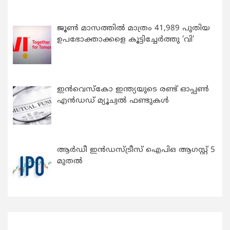
ജൂൺ മാസത്തിൽ മാത്രം 41,989 പുതിയ
ഉപഭോക്താക്കളെ കൂട്ടിച്ചേർത്തു ‘വി’
ഇന്‍വെസ്കോ ഇന്ത്യയുടെ രണ്ട് ഓപ്പണ്‍
എന്‍ഡഡ് മ്യൂച്വല്‍ ഫണ്ടുകള്‍
ആർഡീ ഇൻഡസ്ട്രീസ് ഐപിഒ ആഗസ്റ്റ് 5
മുതൽ