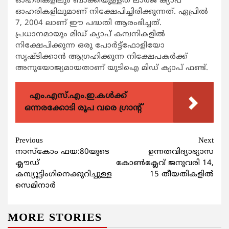
ഓഹരികളിലും ബാക്കിയുള്ളത് ലാര്‍ജ് ക്യാപ്
ഓഹരികളിലുമാണ് നിക്ഷേപിച്ചിരിക്കുന്നത്. ഏപ്രില്‍
7, 2004 ലാണ് ഈ പദ്ധതി ആരംഭിച്ചത്.
പ്രധാനമായും മിഡ് ക്യാപ് കമ്പനികളില്‍
നിക്ഷേപിക്കുന്ന ഒരു പോര്‍ട്ട്ഫോളിയോ
സൃഷ്ടിക്കാന്‍ ആഗ്രഹിക്കുന്ന നിക്ഷേപകര്‍ക്ക്
അനുയോജ്യമായതാണ് യുടിഐ മിഡ് ക്യാപ് ഫണ്ട്.
എം.എസ്.എം.ഇ.കൾക്ക്
ഒന്നരക്കോടി രൂപ വരെ ഗ്രാന്റ്
Continue
Previous
Next
നാസ്കോം ഫയ:80യുടെ
ഉന്നതവിദ്യാഭ്യാസ
Reading
ക്ലൗഡ്
കോൺക്ലേവ് ജനുവരി 14,
കമ്പ്യൂട്ടിംഗിനെക്കുറിച്ചുള്ള
15 തീയതികളിൽ
സെമിനാര്‍
MORE STORIES