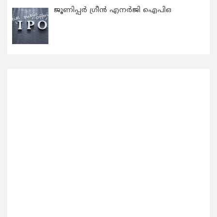
ജൂണിപ്പർ ഗ്രീൻ എനർജി ഐപിഒ