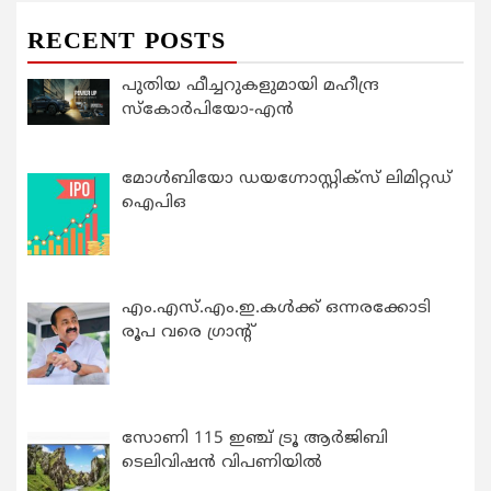
RECENT POSTS
പുതിയ ഫീച്ചറുകളുമായി മഹീന്ദ്ര
സ്കോർപിയോ-എൻ
മോൾബിയോ ഡയഗ്നോസ്റ്റിക്സ് ലിമിറ്റഡ്
ഐപിഒ
എം.എസ്.എം.ഇ.കൾക്ക് ഒന്നരക്കോടി
രൂപ വരെ ഗ്രാന്റ്
സോണി 115 ഇഞ്ച് ട്രൂ ആർജിബി
ടെലിവിഷൻ വിപണിയിൽ