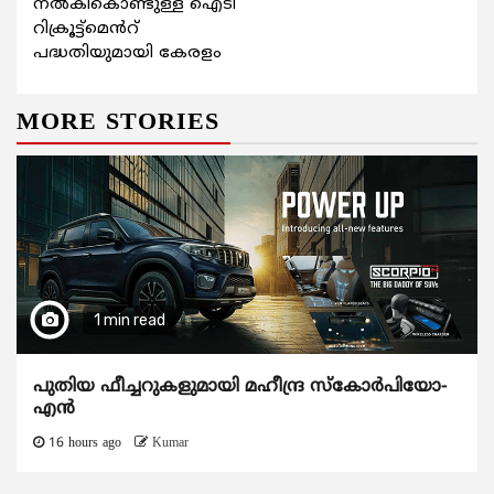
നൽകികൊണ്ടുള്ള ഐടി
റിക്രൂട്ട്മെൻറ്
പദ്ധതിയുമായി കേരളം
MORE STORIES
1 min read
പുതിയ ഫീച്ചറുകളുമായി മഹീന്ദ്ര സ്കോർപിയോ-
എൻ
16 hours ago
Kumar