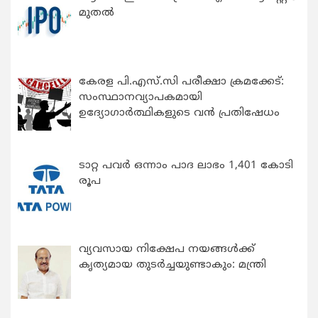
മുതൽ
കേരള പി.എസ്.സി പരീക്ഷാ ക്രമക്കേട്:
സംസ്ഥാനവ്യാപകമായി
ഉദ്യോഗാര്‍ത്ഥികളുടെ വന്‍ പ്രതിഷേധം
ടാറ്റ പവർ ഒന്നാം പാദ ലാഭം 1,401 കോടി
രൂപ
വ്യവസായ നിക്ഷേപ നയങ്ങള്‍ക്ക്
കൃത്യമായ തുടര്‍ച്ചയുണ്ടാകും: മന്ത്രി