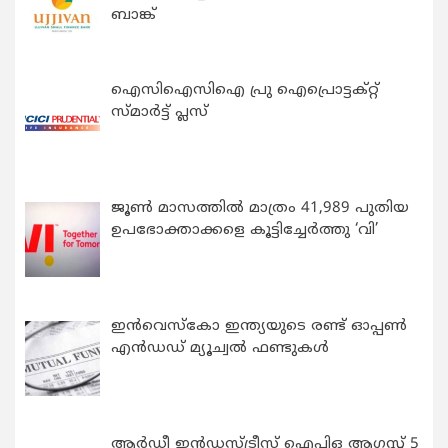
ബാങ്ക്
ഐസിഐസിഐ പ്രു ഐപ്രൊട്ടക്റ്റ്
സ്മാർട്ട് പ്ലസ്
ജൂൺ മാസത്തിൽ മാത്രം 41,989 പുതിയ
ഉപഭോക്താക്കളെ കൂട്ടിച്ചേർത്തു ‘വി’
ഇന്‍വെസ്കോ ഇന്ത്യയുടെ രണ്ട് ഓപ്പണ്‍
എന്‍ഡഡ് മ്യൂച്വല്‍ ഫണ്ടുകള്‍
ആർഡീ ഇൻഡസ്ട്രീസ് ഐപിഒ ആഗസ്റ്റ് 5