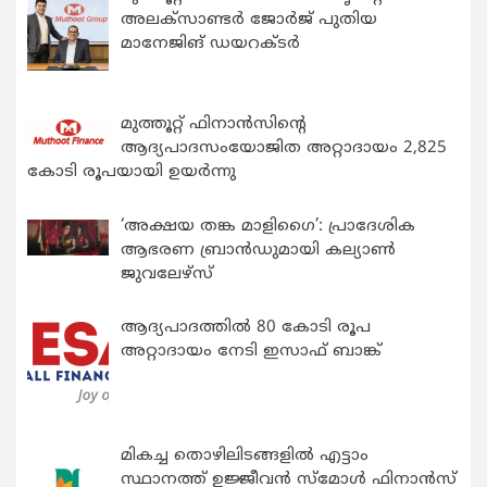
അലക്സാണ്ടർ ജോർജ് പുതിയ
മാനേജിങ് ഡയറക്ടർ
മുത്തൂറ്റ് ഫിനാൻസിന്റെ
ആദ്യപാദസംയോജിത അറ്റാദായം 2,825
കോടി രൂപയായി ഉയർന്നു
‘അക്ഷയ തങ്ക മാളിഗൈ’: പ്രാദേശിക
ആഭരണ ബ്രാന്‍ഡുമായി കല്യാണ്‍
ജുവലേഴ്‌സ്
ആദ്യപാദത്തിൽ 80 കോടി രൂപ
അറ്റാദായം നേടി ഇസാഫ് ബാങ്ക്
മികച്ച തൊഴിലിടങ്ങളിൽ എട്ടാം
സ്ഥാനത്ത് ഉജ്ജീവൻ സ്മോൾ ഫിനാൻസ്