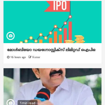
മോൾബിയോ ഡയഗ്നോസ്റ്റിക്സ് ലിമിറ്റഡ് ഐപിഒ
16 hours ago
Kumar
1 min read