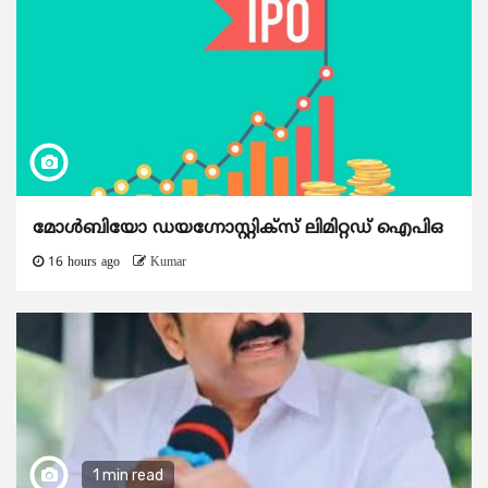
മോൾബിയോ ഡയഗ്നോസ്റ്റിക്സ് ലിമിറ്റഡ് ഐപിഒ
16 hours ago
Kumar
1 min read