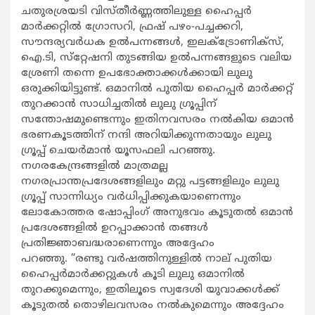
ചതുരശ്രയടി വിസ്തീർണ്ണത്തിലുള്ള ഹൈപ്പർ
മാർക്കറ്റിൽ ഗ്രോസറി, ഫ്രഷ് പഴം-പച്ചക്കറി,
സൗന്ദര്യവര്‍ധക ഉൽപന്നങ്ങള്‍, ഇലക്ട്രോണിക്‌സ്,
ഐ.ടി, സ്‌റ്റേഷനി തുടങ്ങിയ ഉൽപന്നങ്ങളുടെ വലിയ
ശ്രേണി തന്നെ ഉപഭോക്താക്കള്‍ക്കായി ലുലു
ഒരുക്കിയിട്ടുണ്ട്. ഒമാനിൽ പുതിയ ഹൈപ്പർ മാർക്കറ്റ്
തുറക്കാൻ സാധിച്ചതിൽ ലുലു ഗ്രൂപ്പിന്
സന്തോഷമുണ്ടെന്നും ഇതിനവസരം നൽകിയ ഒമാൻ
ഭരണകൂടത്തിന് നന്ദി അറിയിക്കുന്നതായും ലുലു
ഗ്രൂപ്പ് ചെയർമാൻ യൂസഫലി പറഞ്ഞു.
നഗരകേന്ദ്രങ്ങളിൽ മാത്രമല്ല
നഗരപ്രാന്തപ്രദേശങ്ങളിലും മറ്റു പട്ടങ്ങളിലും ലുലു
ഗ്രൂപ്പ് സാന്നിധ്യം വർധിപ്പിക്കുകയാണെന്നും
ലോകോത്തര ഷോപ്പിംഗ് അനുഭവം കൂടുതൽ ഒമാൻ
പ്രദേശങ്ങളിൽ ഉറപ്പാക്കാൻ തങ്ങൾ
പ്രതിജ്ഞാബദ്ധരാണെന്നും അദ്ദേഹം
പറഞ്ഞു. “രണ്ടു വർഷത്തിനുള്ളിൽ നാല് പുതിയ
ഹൈപ്പർമാർക്കറ്റുകൾ കൂടി ലുലു ഒമാനിൽ
തുറക്കുമെന്നും, ഇതിലൂടെ സ്വദേശി യുവാക്കൾക്ക്
കൂടുതൽ തൊഴിലവസരം നൽകുമെന്നും അദ്ദേഹം