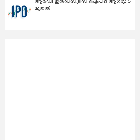
ആർഡീ ഇൻഡസ്ട്രീസ് ഐപിഒ ആഗസ്റ്റ് 5
മുതൽ