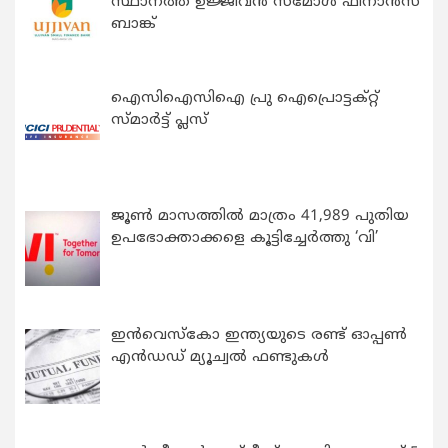
സ്ഥാനത്ത് ഉജ്ജീവൻ സ്മോൾ ഫിനാൻസ്
ബാങ്ക്
ഐസിഐസിഐ പ്രു ഐപ്രൊട്ടക്റ്റ്
സ്മാർട്ട് പ്ലസ്
ജൂൺ മാസത്തിൽ മാത്രം 41,989 പുതിയ
ഉപഭോക്താക്കളെ കൂട്ടിച്ചേർത്തു ‘വി’
ഇന്‍വെസ്കോ ഇന്ത്യയുടെ രണ്ട് ഓപ്പണ്‍
എന്‍ഡഡ് മ്യൂച്വല്‍ ഫണ്ടുകള്‍