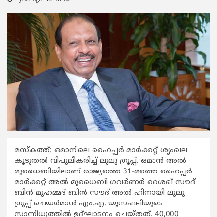
2 years ago
Kumar
മസ്കത്ത്: ഒമാനിലെ ഹൈപ്പർ മാർക്കറ്റ് ശൃംഖല
കൂടുതൽ വിപുലീകരിച്ച് ലുലു ഗ്രൂപ്പ്. ഒമാൻ അൽ
മുധൈബിയിലാണ് രാജ്യത്തെ 31-മത്തെ ഹൈപ്പർ
മാർക്കറ്റ് അൽ മുധൈബി ഗവർണർ ശൈഖ് സൗദ്
ബിൻ മുഹമ്മദ് ബിൻ സൗദ് അൽ ഹിനായി ലുലു
ഗ്രൂപ്പ് ചെയർമാൻ എം.എ. യൂസഫലിയുടെ
സാന്നിധ്യത്തിൽ ഉദ്ഘാടനം ചെയ്തത്. 40,000