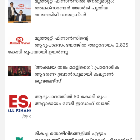
മുത്തൂറ്റ് ഫിനാൻസിൽ നേതൃമാറ്റം:
അലക്സാണ്ടർ ജോർജ് പുതിയ
മാനേജിങ് ഡയറക്ടർ
മുത്തൂറ്റ് ഫിനാൻസിന്റെ
ആദ്യപാദസംയോജിത അറ്റാദായം 2,825
കോടി രൂപയായി ഉയർന്നു
‘അക്ഷയ തങ്ക മാളിഗൈ’: പ്രാദേശിക
ആഭരണ ബ്രാന്‍ഡുമായി കല്യാണ്‍
ജുവലേഴ്‌സ്
ആദ്യപാദത്തിൽ 80 കോടി രൂപ
അറ്റാദായം നേടി ഇസാഫ് ബാങ്ക്
മികച്ച തൊഴിലിടങ്ങളിൽ എട്ടാം