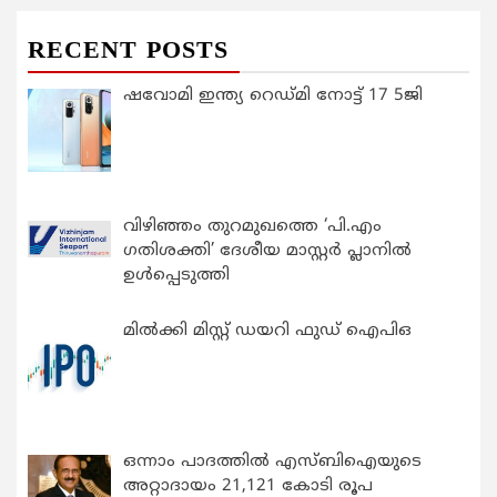
RECENT POSTS
ഷവോമി ഇന്ത്യ റെഡ്മി നോട്ട് 17 5ജി
വിഴിഞ്ഞം തുറമുഖത്തെ ‘പി.എം
ഗതിശക്തി’ ദേശീയ മാസ്റ്റർ പ്ലാനിൽ
ഉൾപ്പെടുത്തി
മിൽക്കി മിസ്റ്റ് ഡയറി ഫുഡ് ഐപിഒ
ഒന്നാം പാദത്തിൽ എസ്ബിഐയുടെ
അറ്റാദായം 21,121 കോടി രൂപ