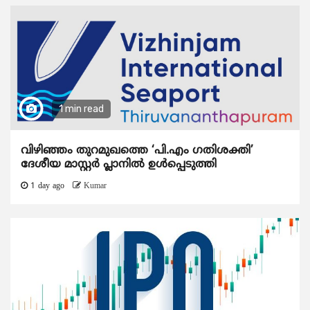
1 min read
വിഴിഞ്ഞം തുറമുഖത്തെ ‘പി.എം ഗതിശക്തി’
ദേശീയ മാസ്റ്റർ പ്ലാനിൽ ഉൾപ്പെടുത്തി
1 day ago
Kumar