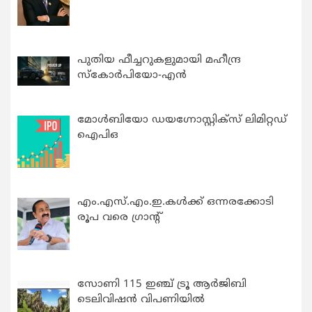
പുതിയ ഫീച്ചറുകളുമായി മഹീന്ദ്ര
സ്കോർപിയോ-എൻ
മോൾബിയോ ഡയഗ്നോസ്റ്റിക്സ് ലിമിറ്റഡ്
ഐപിഒ
എം.എസ്.എം.ഇ.കൾക്ക് ഒന്നരക്കോടി
രൂപ വരെ ഗ്രാന്റ്
സോണി 115 ഇഞ്ച് ട്രൂ ആർജിബി
ടെലിവിഷൻ വിപണിയിൽ