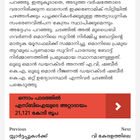
പറഞ്ഞു. ഇതുകൂടാതെ, അടുത്ത വർഷത്തോടെ
വരാനിരിക്കുന്ന ഖാസെൻ ഇക്കണോമിക് സിറ്റിയിൽ
പഴങ്ങൾക്കും പച്ചക്കറികൾക്കുമുള്ള അത്യാധുനിക
സംഭരണവിൽപന കേന്ദ്രം സ്ഥാപിക്കുമെന്നും
അദ്ദേഹം പറഞ്ഞു. ചടങ്ങിൽ അൽ മുധൈബി
ഗവർണർ ഒമാനിലെ സുറിൽ നിർമ്മിച്ച ബോട്ടിൻ്റെ
മാതൃക യൂസഫലിക്ക് സമ്മാനിച്ചു. ഒമാനിലെ പ്രമുഖ
തുറമുഖ പട്ടണമായ സുറിന് പാരമ്പര്യ ബോട്ട്
നിർമ്മാണത്തിൽ പ്രമുഖമായ സ്ഥാനമാണുള്ളത്.
ലുലു ഒമാൻ ഡയറക്ടർ അനന്ത് എ.വി, ഷബീർ
കെ.എ, ലുലു ഒമാൻ റീജണൽ ഡയറക്ടർ ഷബീർ
കെ.എ. മറ്റ് ഉദ്യോഗസ്ഥർ എന്നിവർ ചടങ്ങിൽ
പങ്കെടുത്തു
ഒന്നാം പാദത്തിൽ
എസ്ബിഐയുടെ അറ്റാദായം
21,121 കോടി രൂപ
Continue
Previous
Next
സ്റ്റാര്‍ട്ടപ്പുകള്‍ക്ക്
വി കേരളത്തിലെ