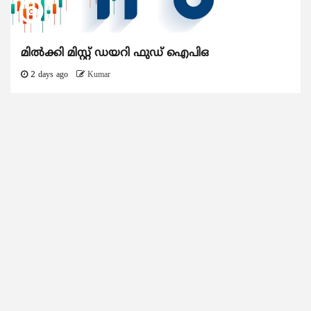
മിൽക്കി മിസ്റ്റ് ഡയറി ഫുഡ് ഐപിഒ
2 days ago
Kumar