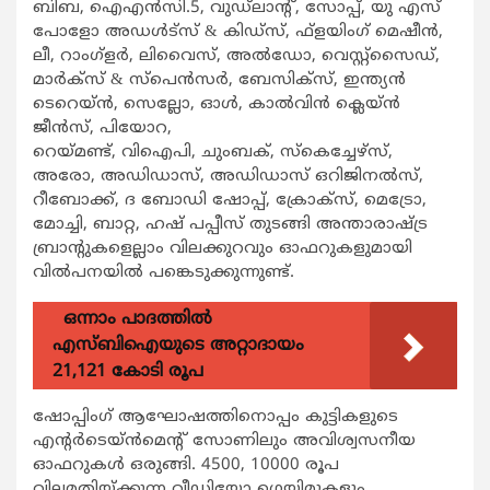
ബിബ, ഐഎൻസി.5, വുഡ്‌ലാന്റ്, സോപ്പ്, യു എസ്
പോളോ അഡള്‍ട്‌സ് & കിഡ്‌സ്, ഫ്‌ളയിംഗ് മെഷീന്‍,
ലീ, റാംഗ്‌ളര്‍, ലിവൈസ്, അല്‍ഡോ, വെസ്റ്റ്സൈഡ്,
മാര്‍ക്‌സ് & സ്‌പെന്‍സര്‍, ബേസിക്‌സ്, ഇന്ത്യന്‍
ടെറെയ്ന്‍, സെല്ലോ, ഓള്‍, കാല്‍വിന്‍ ക്ലെയ്ന്‍
ജീന്‍സ്, പിയോറ,
റെയ്മണ്ട്, വിഐപി, ചുംബക്, സ്‌കെച്ചേഴ്‌സ്,
അരോ, അഡിഡാസ്, അഡിഡാസ് ഒറിജിനല്‍സ്,
റീബോക്ക്, ദ ബോഡി ഷോപ്പ്, ക്രോക്‌സ്, മെട്രോ,
മോച്ചി, ബാറ്റ, ഹഷ് പപ്പീസ് തുടങ്ങി അന്താരാഷ്ട്ര
ബ്രാന്റുകളെല്ലാം വിലക്കുറവും ഓഫറുകളുമായി
വില്‍പനയില്‍ പങ്കെടുക്കുന്നുണ്ട്.
ഒന്നാം പാദത്തിൽ
എസ്ബിഐയുടെ അറ്റാദായം
21,121 കോടി രൂപ
ഷോപ്പിംഗ് ആഘോഷത്തിനൊപ്പം കുട്ടികളുടെ
എന്റര്‍ടെയ്ന്‍മെന്റ് സോണിലും അവിശ്വസനീയ
ഓഫറുകള്‍ ഒരുങ്ങി. 4500, 10000 രൂപ
വിലമതിയ്ക്കുന്ന വീഡിയോ ഗെയിമുകളും