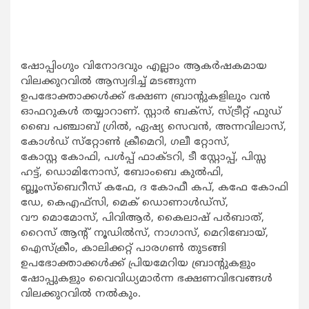
ഷോപ്പിംഗും വിനോദവും എല്ലാം ആകര്‍ഷകമായ
വിലക്കുറവില്‍ ആസ്വദിച്ച് മടങ്ങുന്ന
ഉപഭോക്താക്കള്‍ക്ക് ഭക്ഷണ ബ്രാന്റുകളിലും വന്‍
ഓഫറുകള്‍ തയ്യാറാണ്. സ്റ്റാര്‍ ബക്‌സ്, സ്ട്രീറ്റ് ഫുഡ്
ബൈ പഞ്ചാബ് ഗ്രില്‍, ഏഷ്യ സെവന്‍, അന്നവിലാസ്,
കോള്‍ഡ് സ്‌റ്റോണ്‍ ക്രീമെറി, ഗലീ റ്റോസ്,
കോസ്റ്റ കോഫി, പള്‍പ്പ് ഫാക്ടറി, ടീ സ്റ്റോപ്പ്, പിസ്സ
ഹട്ട്, ഡൊമിനോസ്, ബോംബെ കുല്‍ഫി,
ബ്ലൂംസ്‌ബെറീസ് കഫേ, ദ കോഫീ കപ്, കഫേ കോഫി
ഡേ, കെഎഫ്‌സി, മെക് ഡൊണാള്‍ഡ്‌സ്,
വൗ മൊമോസ്, പിവിആര്‍, കൈലാഷ് പര്‍ബാത്,
റൈസ് ആന്റ് നൂഡില്‍സ്, നാഗാസ്, മെറിബോയ്,
ഐസ്‌ക്രീം, കാലിക്കറ്റ് പാരഗണ്‍ തുടങ്ങി
ഉപഭോക്താക്കള്‍ക്ക് പ്രിയമേറിയ ബ്രാന്റുകളും
ഷോപ്പുകളും വൈവിധ്യമാര്‍ന്ന ഭക്ഷണവിഭവങ്ങള്‍
വിലക്കുറവില്‍ നല്‍കും.