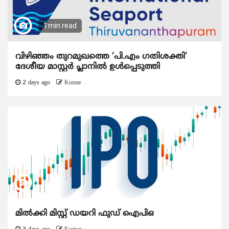
1 min read
വിഴിഞ്ഞം തുറമുഖത്തെ ‘പി.എം ഗതിശക്തി’
ദേശീയ മാസ്റ്റർ പ്ലാനിൽ ഉൾപ്പെടുത്തി
2 days ago
Kumar
മിൽക്കി മിസ്റ്റ് ഡയറി ഫുഡ് ഐപിഒ