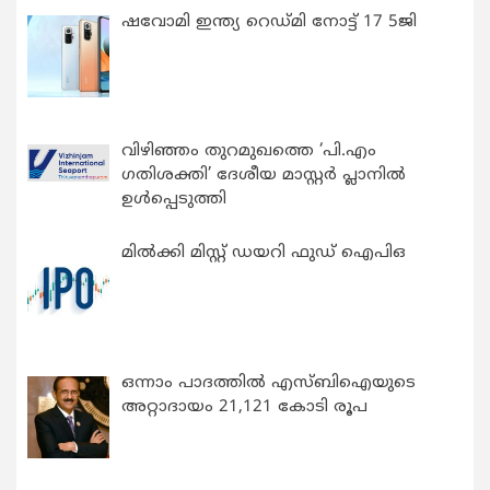
ഷവോമി ഇന്ത്യ റെഡ്മി നോട്ട് 17 5ജി
വിഴിഞ്ഞം തുറമുഖത്തെ ‘പി.എം
ഗതിശക്തി’ ദേശീയ മാസ്റ്റർ പ്ലാനിൽ
ഉൾപ്പെടുത്തി
മിൽക്കി മിസ്റ്റ് ഡയറി ഫുഡ് ഐപിഒ
ഒന്നാം പാദത്തിൽ എസ്ബിഐയുടെ
അറ്റാദായം 21,121 കോടി രൂപ