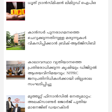
ധൂത് ട്രാൻസ്മിഷൻ ലിമിറ്റഡ് ഐപിഒ
കാന്‍സര്‍ പുനരാഗമനത്തെ
ചെറുക്കുന്നതിനുള്ള മരുന്നുകള്‍
വികസിപ്പിക്കാന്‍ ബ്രിക്-ആര്‍ജിസിബി
കാലാവസ്ഥാ വ്യതിയാനത്തെ
പ്രതിരോധിക്കുന്ന കൃഷിയും ഡിജിറ്റൽ
ആശയവിനിമയവും: NFPRC
ജനപ്രതിനിധികൾക്കായി ശില്പശാല
സംഘടിപ്പിച്ചു
മുത്തൂറ്റ് ഫിനാൻസിൽ നേതൃമാറ്റം:
അലക്സാണ്ടർ ജോർജ് പുതിയ
മാനേജിങ് ഡയറക്ടർ