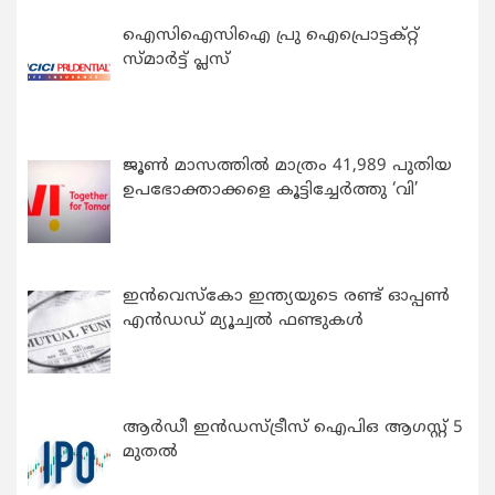
ഐസിഐസിഐ പ്രു ഐപ്രൊട്ടക്റ്റ്
സ്മാർട്ട് പ്ലസ്
ജൂൺ മാസത്തിൽ മാത്രം 41,989 പുതിയ
ഉപഭോക്താക്കളെ കൂട്ടിച്ചേർത്തു ‘വി’
ഇന്‍വെസ്കോ ഇന്ത്യയുടെ രണ്ട് ഓപ്പണ്‍
എന്‍ഡഡ് മ്യൂച്വല്‍ ഫണ്ടുകള്‍
ആർഡീ ഇൻഡസ്ട്രീസ് ഐപിഒ ആഗസ്റ്റ് 5
മുതൽ