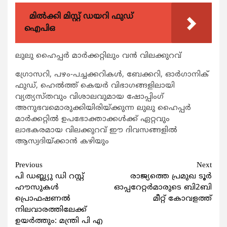
മിൽക്കി മിസ്റ്റ് ഡയറി ഫുഡ്
ഐപിഒ
ലുലു ഹൈപ്പര്‍ മാര്‍ക്കറ്റിലും വന്‍ വിലക്കുറവ്
ഗ്രോസറി, പഴം-പച്ചക്കറികള്‍, ബേക്കറി, ഓര്‍ഗാനിക്
ഫുഡ്, ഹെല്‍ത്ത് കെയര്‍ വിഭാഗങ്ങളിലായി
വ്യത്യസ്തവും വിശാലവുമായ ഷോപ്പിംഗ്
അനുഭവമൊരുക്കിയിരിയ്ക്കുന്ന ലുലു ഹൈപ്പര്‍
മാര്‍ക്കറ്റില്‍ ഉപഭോക്താക്കള്‍ക്ക് ഏറ്റവും
ലാഭകരമായ വിലക്കുറവ് ഈ ദിവസങ്ങളില്‍
ആസ്വദിയ്ക്കാന്‍ കഴിയും
Continue
Previous
Next
പി ഡബ്ല്യു ഡി റസ്റ്റ്
രാജ്യത്തെ പ്രമുഖ ടൂര്‍
Reading
ഹൗസുകൾ
ഓപ്പറേറ്റര്‍മാരുടെ ബി2ബി
പ്രൊഫഷണൽ
മീറ്റ് കോവളത്ത്
നിലവാരത്തിലേക്ക്
ഉയർത്തും: മന്ത്രി പി എ