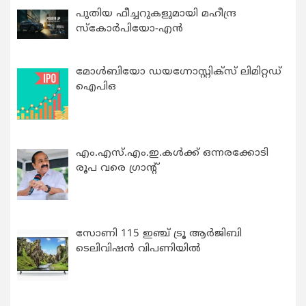
പുതിയ ഫീച്ചറുകളുമായി മഹീന്ദ്ര
സ്കോർപിയോ-എൻ
മോൾബിയോ ഡയഗ്നോസ്റ്റിക്സ് ലിമിറ്റഡ്
ഐപിഒ
എം.എസ്.എം.ഇ.കൾക്ക് ഒന്നരക്കോടി
രൂപ വരെ ഗ്രാന്റ്
സോണി 115 ഇഞ്ച് ട്രൂ ആർജിബി
ടെലിവിഷൻ വിപണിയിൽ