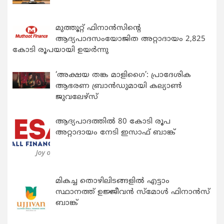
മുത്തൂറ്റ് ഫിനാൻസിന്റെ
ആദ്യപാദസംയോജിത അറ്റാദായം 2,825
കോടി രൂപയായി ഉയർന്നു
‘അക്ഷയ തങ്ക മാളിഗൈ’: പ്രാദേശിക
ആഭരണ ബ്രാന്‍ഡുമായി കല്യാണ്‍
ജുവലേഴ്‌സ്
ആദ്യപാദത്തിൽ 80 കോടി രൂപ
അറ്റാദായം നേടി ഇസാഫ് ബാങ്ക്
മികച്ച തൊഴിലിടങ്ങളിൽ എട്ടാം
സ്ഥാനത്ത് ഉജ്ജീവൻ സ്മോൾ ഫിനാൻസ്
ബാങ്ക്