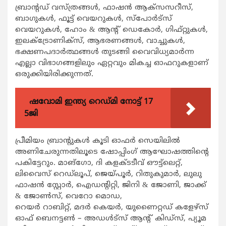
ബ്രാന്റഡ് വസ്ത്രങ്ങള്‍, ഫാഷന്‍ ആക്‌സസറീസ്,
ബാഗുകള്‍, ഫൂട്ട് വെയറുകള്‍, സ്‌പോര്‍ട്‌സ്
വെയറുകള്‍, ഹോം & ആന്റ് ഡെകോര്‍, ഗിഫ്റ്റുകള്‍,
ഇലക്ട്രോണിക്‌സ്, ആഭരണങ്ങള്‍, വാച്ചുകള്‍,
ഭക്ഷണപദാര്‍ത്ഥങ്ങള്‍ തുടങ്ങി വൈവിധ്യമാര്‍ന്ന
എല്ലാ വിഭാഗങ്ങളിലും ഏറ്റവും മികച്ച ഓഫറുകളാണ്
ഒരുക്കിയിരിക്കുന്നത്.
ഷവോമി ഇന്ത്യ റെഡ്മി നോട്ട് 17
5ജി
പ്രീമിയം ബ്രാന്റുകള്‍ കൂടി ഓഫര്‍ സെയിലില്‍
അണിചേരുന്നതിലൂടെ ഷോപ്പിംഗ് ആഘോഷത്തിന്റെ
പകിട്ടേറും. മാങ്ഗോ, ദി കളക്ടടീവ് ഔട്ട്‌ലെറ്റ്,
ലിവൈസ് റെഡ്ലൂപ്, ജെയ്പൂര്‍, റിതുകുമാര്‍, ലുലു
ഫാഷന്‍ സ്റ്റോര്‍, ഐഡന്റിറ്റി, ജിനി & ജോണി, ജാക്ക്
& ജോണ്‍സ്, വെറോ മൊഡ,
റെയര്‍ റാബിറ്റ്, മദര്‍ കെയര്‍, യുണൈറ്റഡ് കളേഴ്‌സ്
ഓഫ് ബെനട്ടണ്‍ – അഡള്‍ട്‌സ് ആന്റ് കിഡ്‌സ്, പ്യൂമ