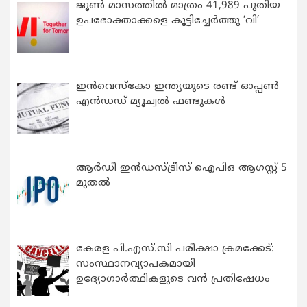
ജൂൺ മാസത്തിൽ മാത്രം 41,989 പുതിയ
ഉപഭോക്താക്കളെ കൂട്ടിച്ചേർത്തു ‘വി’
ഇന്‍വെസ്കോ ഇന്ത്യയുടെ രണ്ട് ഓപ്പണ്‍
എന്‍ഡഡ് മ്യൂച്വല്‍ ഫണ്ടുകള്‍
ആർഡീ ഇൻഡസ്ട്രീസ് ഐപിഒ ആഗസ്റ്റ് 5
മുതൽ
കേരള പി.എസ്.സി പരീക്ഷാ ക്രമക്കേട്:
സംസ്ഥാനവ്യാപകമായി
ഉദ്യോഗാര്‍ത്ഥികളുടെ വന്‍ പ്രതിഷേധം