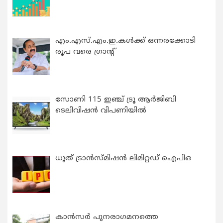
എം.എസ്.എം.ഇ.കൾക്ക് ഒന്നരക്കോടി
രൂപ വരെ ഗ്രാന്റ്
സോണി 115 ഇഞ്ച് ട്രൂ ആർജിബി
ടെലിവിഷൻ വിപണിയിൽ
ധൂത് ട്രാൻസ്മിഷൻ ലിമിറ്റഡ് ഐപിഒ
കാന്‍സര്‍ പുനരാഗമനത്തെ