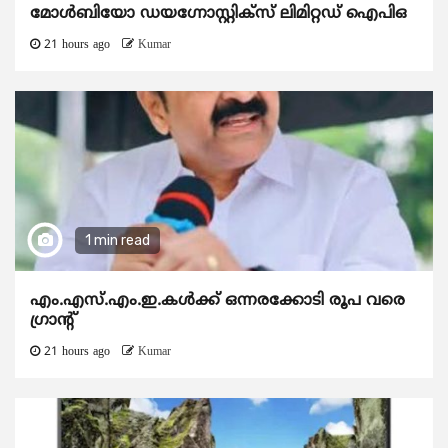
മോൾബിയോ ഡയഗ്നോസ്റ്റിക്സ് ലിമിറ്റഡ് ഐപിഒ
21 hours ago
Kumar
1 min read
എം.എസ്.എം.ഇ.കൾക്ക് ഒന്നരക്കോടി രൂപ വരെ
ഗ്രാന്റ്
21 hours ago
Kumar