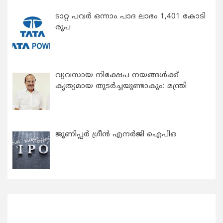
ടാറ്റ പവർ ഒന്നാം പാദ ലാഭം 1,401 കോടി
രൂപ
വ്യവസായ നിക്ഷേപ നയങ്ങള്‍ക്ക്
കൃത്യമായ തുടര്‍ച്ചയുണ്ടാകും: മന്ത്രി
ജൂണിപ്പർ ഗ്രീൻ എനർജി ഐപിഒ