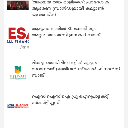
‘അക്ഷയ തങ്ക മാളിഗൈ’: പ്രാദേശിക
ആഭരണ ബ്രാന്‍ഡുമായി കല്യാണ്‍
ജുവലേഴ്‌സ്
ആദ്യപാദത്തിൽ 80 കോടി രൂപ
അറ്റാദായം നേടി ഇസാഫ് ബാങ്ക്
മികച്ച തൊഴിലിടങ്ങളിൽ എട്ടാം
സ്ഥാനത്ത് ഉജ്ജീവൻ സ്മോൾ ഫിനാൻസ്
ബാങ്ക്
ഐസിഐസിഐ പ്രു ഐപ്രൊട്ടക്റ്റ്
സ്മാർട്ട് പ്ലസ്