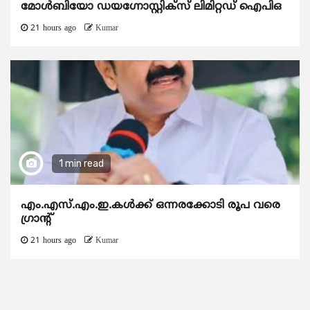
മോൾബിയോ ഡയഗ്നോസ്റ്റിക്സ് ലിമിറ്റഡ് ഐപിഒ
21 hours ago
Kumar
1 min read
എം.എസ്.എം.ഇ.കൾക്ക് ഒന്നരക്കോടി രൂപ വരെ
ഗ്രാന്റ്
21 hours ago
Kumar