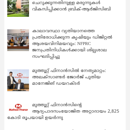
ചെറുക്കുന്നതിനുള്ള മരുന്നുകള്‍
വികസിപ്പിക്കാന്‍ ബ്രിക്-ആര്‍ജിസിബി
കാലാവസ്ഥാ വ്യതിയാനത്തെ
പ്രതിരോധിക്കുന്ന കൃഷിയും ഡിജിറ്റൽ
ആശയവിനിമയവും: NFPRC
ജനപ്രതിനിധികൾക്കായി ശില്പശാല
സംഘടിപ്പിച്ചു
മുത്തൂറ്റ് ഫിനാൻസിൽ നേതൃമാറ്റം:
അലക്സാണ്ടർ ജോർജ് പുതിയ
മാനേജിങ് ഡയറക്ടർ
മുത്തൂറ്റ് ഫിനാൻസിന്റെ
ആദ്യപാദസംയോജിത അറ്റാദായം 2,825
കോടി രൂപയായി ഉയർന്നു