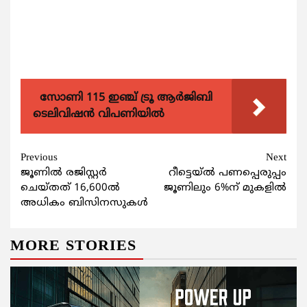
സോണി 115 ഇഞ്ച് ട്രൂ ആർജിബി
ടെലിവിഷൻ വിപണിയിൽ
Continue
Previous
Next
ജൂണില്‍ രജിസ്റ്റര്‍
റീട്ടെയ്ല്‍ പണപ്പെരുപ്പം
Reading
ചെയ്തത് 16,600ല്‍
ജൂണിലും 6%ന് മുകളില്‍
അധികം ബിസിനസുകള്‍
MORE STORIES