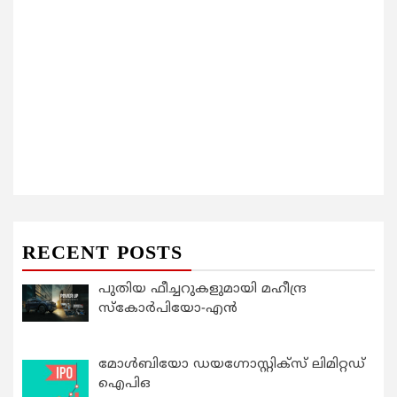
RECENT POSTS
പുതിയ ഫീച്ചറുകളുമായി മഹീന്ദ്ര
സ്കോർപിയോ-എൻ
മോൾബിയോ ഡയഗ്നോസ്റ്റിക്സ് ലിമിറ്റഡ്
ഐപിഒ