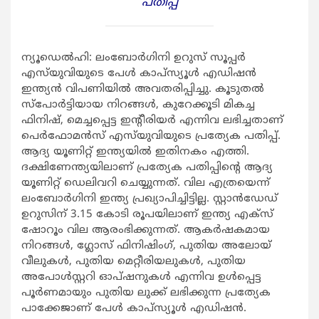
പതിപ്പ്
ന്യൂഡെല്‍ഹി: ലംബോര്‍ഗിനി ഉറുസ് സൂപ്പര്‍
എസ്‌യുവിയുടെ പേള്‍ കാപ്‌സ്യൂള്‍ എഡിഷന്‍
ഇന്ത്യന്‍ വിപണിയില്‍ അവതരിപ്പിച്ചു. കൂടുതല്‍
സ്‌പോര്‍ട്ടിയായ നിറങ്ങള്‍, കുറേക്കൂടി മികച്ച
ഫിനിഷ്, മെച്ചപ്പെട്ട ഇന്റീരിയര്‍ എന്നിവ ലഭിച്ചതാണ്
പെര്‍ഫോമന്‍സ് എസ്‌യുവിയുടെ പ്രത്യേക പതിപ്പ്.
ആദ്യ യൂണിറ്റ് ഇന്ത്യയില്‍ ഇതിനകം എത്തി.
ദക്ഷിണേന്ത്യയിലാണ് പ്രത്യേക പതിപ്പിന്റെ ആദ്യ
യൂണിറ്റ് ഡെലിവറി ചെയ്യുന്നത്. വില എത്രയെന്ന്
ലംബോര്‍ഗിനി ഇന്ത്യ പ്രഖ്യാപിച്ചിട്ടില്ല. സ്റ്റാന്‍ഡേഡ്
ഉറുസിന് 3.15 കോടി രൂപയിലാണ് ഇന്ത്യ എക്‌സ്
ഷോറൂം വില ആരംഭിക്കുന്നത്. ആകര്‍ഷകമായ
നിറങ്ങള്‍, ഗ്ലോസ് ഫിനിഷിംഗ്, പുതിയ അലോയ്
വീലുകള്‍, പുതിയ മെറ്റീരിയലുകള്‍, പുതിയ
അപോള്‍സ്റ്ററി ഓപ്ഷനുകള്‍ എന്നിവ ഉള്‍പ്പെട്ട
പൂര്‍ണമായും പുതിയ ലുക്ക് ലഭിക്കുന്ന പ്രത്യേക
പാക്കേജാണ് പേള്‍ കാപ്‌സ്യൂള്‍ എഡിഷന്‍.