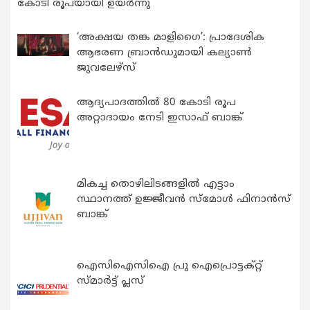
കോടി രൂപയായി ഉയർന്നു
‘അക്ഷയ തങ്ക മാളിഗൈ’: പ്രാദേശിക
ആഭരണ ബ്രാന്‍ഡുമായി കല്യാണ്‍
ജുവലേഴ്‌സ്
ആദ്യപാദത്തിൽ 80 കോടി രൂപ
അറ്റാദായം നേടി ഇസാഫ് ബാങ്ക്
മികച്ച തൊഴിലിടങ്ങളിൽ എട്ടാം
സ്ഥാനത്ത് ഉജ്ജീവൻ സ്മോൾ ഫിനാൻസ്
ബാങ്ക്
ഐസിഐസിഐ പ്രു ഐപ്രൊട്ടക്റ്റ്
സ്മാർട്ട് പ്ലസ്