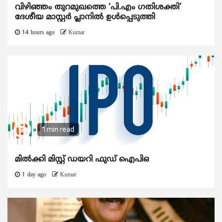
വിഴിഞ്ഞം തുറമുഖത്തെ ‘പി.എം ഗതിശക്തി’
ദേശീയ മാസ്റ്റർ പ്ലാനിൽ ഉൾപ്പെടുത്തി
14 hours ago
Kumar
1 min read
മിൽക്കി മിസ്റ്റ് ഡയറി ഫുഡ് ഐപിഒ
1 day ago
Kumar