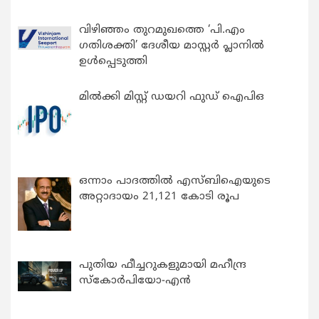
വിഴിഞ്ഞം തുറമുഖത്തെ ‘പി.എം
ഗതിശക്തി’ ദേശീയ മാസ്റ്റർ പ്ലാനിൽ
ഉൾപ്പെടുത്തി
മിൽക്കി മിസ്റ്റ് ഡയറി ഫുഡ് ഐപിഒ
ഒന്നാം പാദത്തിൽ എസ്ബിഐയുടെ
അറ്റാദായം 21,121 കോടി രൂപ
പുതിയ ഫീച്ചറുകളുമായി മഹീന്ദ്ര
സ്കോർപിയോ-എൻ