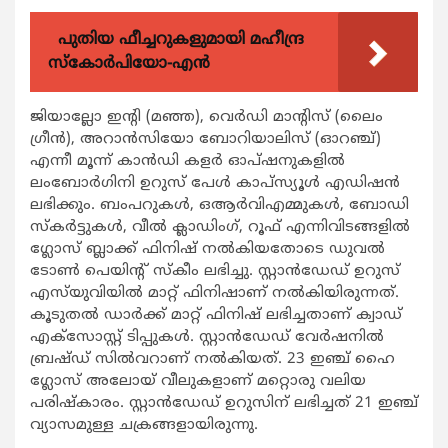
പുതിയ ഫീച്ചറുകളുമായി മഹീന്ദ്ര
സ്കോർപിയോ-എൻ
ജിയാല്ലോ ഇന്റി (മഞ്ഞ), വെര്‍ഡി മാന്റിസ് (ലൈം
ഗ്രീന്‍), അറാന്‍സിയോ ബോറിയാലിസ് (ഓറഞ്ച്)
എന്നീ മൂന്ന് കാന്‍ഡി കളര്‍ ഓപ്ഷനുകളില്‍
ലംബോര്‍ഗിനി ഉറുസ് പേള്‍ കാപ്‌സ്യൂള്‍ എഡിഷന്‍
ലഭിക്കും. ബംപറുകള്‍, ഒആര്‍വിഎമ്മുകള്‍, ബോഡി
സ്‌കര്‍ട്ടുകള്‍, വീല്‍ ക്ലാഡിംഗ്, റൂഫ് എന്നിവിടങ്ങളില്‍
ഗ്ലോസ് ബ്ലാക്ക് ഫിനിഷ് നല്‍കിയതോടെ ഡുവല്‍
ടോണ്‍ പെയിന്റ് സ്‌കീം ലഭിച്ചു. സ്റ്റാന്‍ഡേഡ് ഉറുസ്
എസ്‌യുവിയില്‍ മാറ്റ് ഫിനിഷാണ് നല്‍കിയിരുന്നത്.
കൂടുതല്‍ ഡാര്‍ക്ക് മാറ്റ് ഫിനിഷ് ലഭിച്ചതാണ് ക്വാഡ്
എക്‌സോസ്റ്റ് ടിപ്പുകള്‍. സ്റ്റാന്‍ഡേഡ് വേര്‍ഷനില്‍
ബ്രഷ്ഡ് സില്‍വറാണ് നല്‍കിയത്. 23 ഇഞ്ച് ഹൈ
ഗ്ലോസ് അലോയ് വീലുകളാണ് മറ്റൊരു വലിയ
പരിഷ്‌കാരം. സ്റ്റാന്‍ഡേഡ് ഉറുസിന് ലഭിച്ചത് 21 ഇഞ്ച്
വ്യാസമുള്ള ചക്രങ്ങളായിരുന്നു.