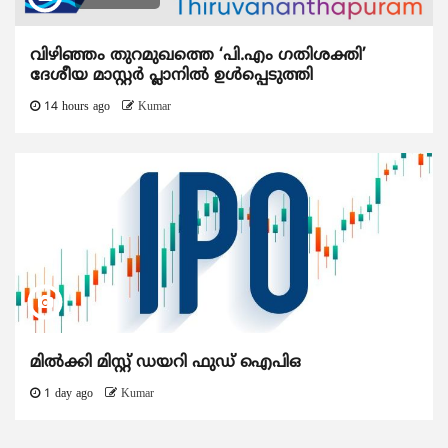
വിഴിഞ്ഞം തുറമുഖത്തെ ‘പി.എം ഗതിശക്തി’
ദേശീയ മാസ്റ്റർ പ്ലാനിൽ ഉൾപ്പെടുത്തി
14 hours ago
Kumar
മിൽക്കി മിസ്റ്റ് ഡയറി ഫുഡ് ഐപിഒ
1 day ago
Kumar