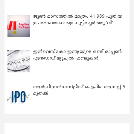
ജൂൺ മാസത്തിൽ മാത്രം 41,989 പുതിയ
ഉപഭോക്താക്കളെ കൂട്ടിച്ചേർത്തു ‘വി’
ഇന്‍വെസ്കോ ഇന്ത്യയുടെ രണ്ട് ഓപ്പണ്‍
എന്‍ഡഡ് മ്യൂച്വല്‍ ഫണ്ടുകള്‍
ആർഡീ ഇൻഡസ്ട്രീസ് ഐപിഒ ആഗസ്റ്റ് 5
മുതൽ