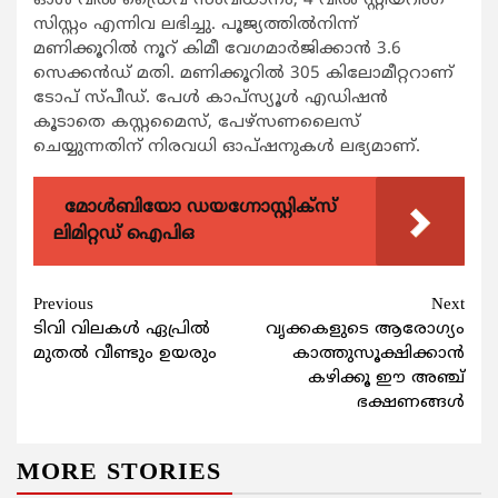
ഓള്‍ വീല്‍ ഡ്രൈവ് സംവിധാനം, 4 വീല്‍ സ്റ്റിയറിംഗ്
സിസ്റ്റം എന്നിവ ലഭിച്ചു. പൂജ്യത്തില്‍നിന്ന്
മണിക്കൂറില്‍ നൂറ് കിമീ വേഗമാര്‍ജിക്കാന്‍ 3.6
സെക്കന്‍ഡ് മതി. മണിക്കൂറില്‍ 305 കിലോമീറ്ററാണ്
ടോപ് സ്പീഡ്. പേള്‍ കാപ്‌സ്യൂള്‍ എഡിഷന്‍
കൂടാതെ കസ്റ്റമൈസ്, പേഴ്‌സണലൈസ്
ചെയ്യുന്നതിന് നിരവധി ഓപ്ഷനുകള്‍ ലഭ്യമാണ്.
മോൾബിയോ ഡയഗ്നോസ്റ്റിക്സ്
ലിമിറ്റഡ് ഐപിഒ
Continue
Previous
Next
ടിവി വിലകള്‍ ഏപ്രില്‍
വൃക്കകളുടെ ആരോഗ്യം
Reading
മുതല്‍ വീണ്ടും ഉയരും
കാത്തുസൂക്ഷിക്കാന്‍
കഴിക്കൂ ഈ അഞ്ച്
ഭക്ഷണങ്ങള്‍
MORE STORIES