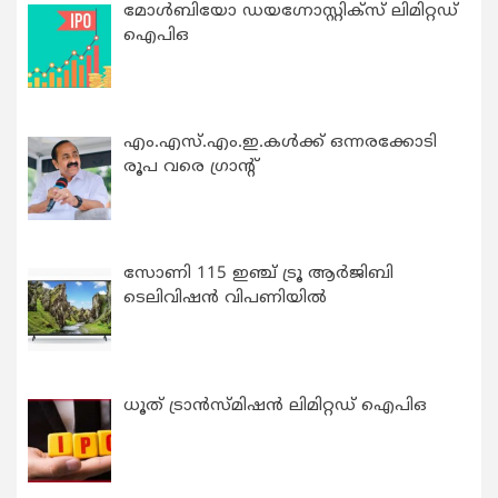
മോൾബിയോ ഡയഗ്നോസ്റ്റിക്സ് ലിമിറ്റഡ്
ഐപിഒ
എം.എസ്.എം.ഇ.കൾക്ക് ഒന്നരക്കോടി
രൂപ വരെ ഗ്രാന്റ്
സോണി 115 ഇഞ്ച് ട്രൂ ആർജിബി
ടെലിവിഷൻ വിപണിയിൽ
ധൂത് ട്രാൻസ്മിഷൻ ലിമിറ്റഡ് ഐപിഒ