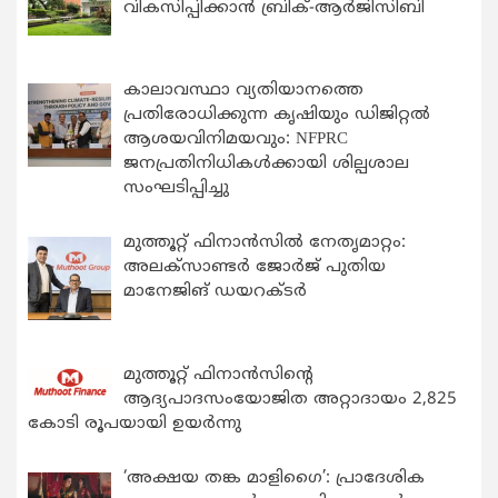
വികസിപ്പിക്കാന്‍ ബ്രിക്-ആര്‍ജിസിബി
കാലാവസ്ഥാ വ്യതിയാനത്തെ
പ്രതിരോധിക്കുന്ന കൃഷിയും ഡിജിറ്റൽ
ആശയവിനിമയവും: NFPRC
ജനപ്രതിനിധികൾക്കായി ശില്പശാല
സംഘടിപ്പിച്ചു
മുത്തൂറ്റ് ഫിനാൻസിൽ നേതൃമാറ്റം:
അലക്സാണ്ടർ ജോർജ് പുതിയ
മാനേജിങ് ഡയറക്ടർ
മുത്തൂറ്റ് ഫിനാൻസിന്റെ
ആദ്യപാദസംയോജിത അറ്റാദായം 2,825
കോടി രൂപയായി ഉയർന്നു
‘അക്ഷയ തങ്ക മാളിഗൈ’: പ്രാദേശിക