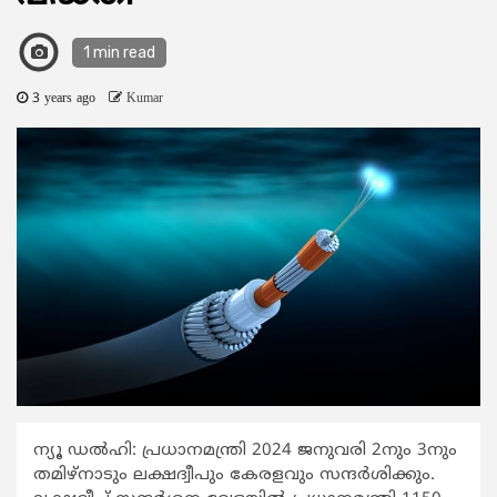
1 min read
3 years ago
Kumar
ന്യൂ ഡൽഹി: പ്രധാനമന്ത്രി 2024 ജനുവരി 2നും 3നും
തമിഴ്‌നാടും ലക്ഷദ്വീപും കേരളവും സന്ദർശിക്കും.