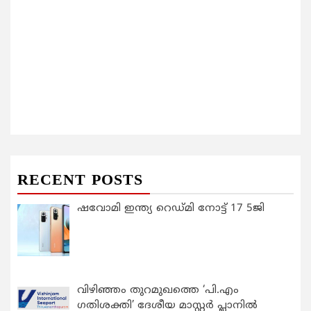
RECENT POSTS
ഷവോമി ഇന്ത്യ റെഡ്മി നോട്ട് 17 5ജി
വിഴിഞ്ഞം തുറമുഖത്തെ ‘പി.എം
ഗതിശക്തി’ ദേശീയ മാസ്റ്റർ പ്ലാനിൽ