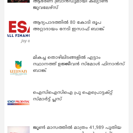
ആഭരണ ബ്രാന്‍ഡുമായി കല്യാണ്‍
ജുവലേഴ്‌സ്
ആദ്യപാദത്തിൽ 80 കോടി രൂപ
അറ്റാദായം നേടി ഇസാഫ് ബാങ്ക്
മികച്ച തൊഴിലിടങ്ങളിൽ എട്ടാം
സ്ഥാനത്ത് ഉജ്ജീവൻ സ്മോൾ ഫിനാൻസ്
ബാങ്ക്
ഐസിഐസിഐ പ്രു ഐപ്രൊട്ടക്റ്റ്
സ്മാർട്ട് പ്ലസ്
ജൂൺ മാസത്തിൽ മാത്രം 41,989 പുതിയ