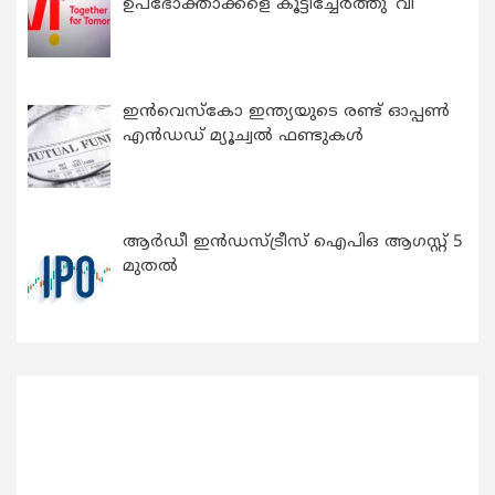
ഉപഭോക്താക്കളെ കൂട്ടിച്ചേർത്തു ‘വി’
ഇന്‍വെസ്കോ ഇന്ത്യയുടെ രണ്ട് ഓപ്പണ്‍
എന്‍ഡഡ് മ്യൂച്വല്‍ ഫണ്ടുകള്‍
ആർഡീ ഇൻഡസ്ട്രീസ് ഐപിഒ ആഗസ്റ്റ് 5
മുതൽ