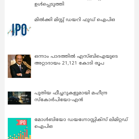
ഉൾപ്പെടുത്തി
മിൽക്കി മിസ്റ്റ് ഡയറി ഫുഡ് ഐപിഒ
ഒന്നാം പാദത്തിൽ എസ്ബിഐയുടെ
അറ്റാദായം 21,121 കോടി രൂപ
പുതിയ ഫീച്ചറുകളുമായി മഹീന്ദ്ര
സ്കോർപിയോ-എൻ
മോൾബിയോ ഡയഗ്നോസ്റ്റിക്സ് ലിമിറ്റഡ്
ഐപിഒ