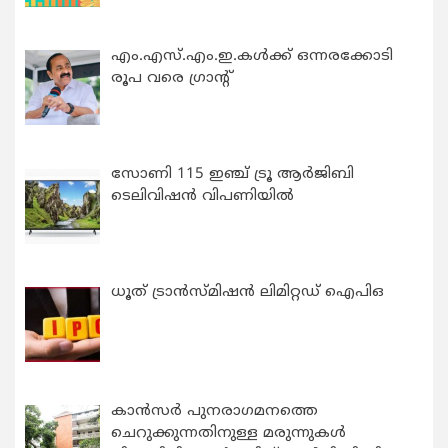
എം.എസ്.എം.ഇ.കൾക്ക് ഒന്നരക്കോടി
രൂപ വരെ ഗ്രാന്റ്
സോണി 115 ഇഞ്ച് ട്രൂ ആർജിബി
ടെലിവിഷൻ വിപണിയിൽ
ധൂത് ട്രാൻസ്മിഷൻ ലിമിറ്റഡ് ഐപിഒ
കാന്‍സര്‍ പുനരാഗമനത്തെ
ചെറുക്കുന്നതിനുള്ള മരുന്നുകള്‍