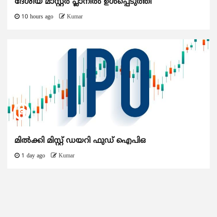
ദേശീയ മാസ്റ്റർ പ്ലാനിൽ ഉൾപ്പെടുത്തി
10 hours ago
Kumar
മിൽക്കി മിസ്റ്റ് ഡയറി ഫുഡ് ഐപിഒ
1 day ago
Kumar