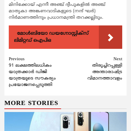
മിനിക്കോയ് എന്നീ അഞ്ച് ദ്വീപുകളില്‍ അഞ്ച്
മാതൃകാ അങ്കണവാടികളുടെ (നന്ദ് ഘര്‍)
നിര്‍മാണത്തിനും പ്രധാനമന്ത്രി തറക്കല്ലിടും.
മോൾബിയോ ഡയഗ്നോസ്റ്റിക്സ്
ലിമിറ്റഡ് ഐപിഒ
Continue
Previous
Next
91 ലക്ഷത്തിലധികം
തിരുച്ചിറപ്പള്ളി
Reading
യാത്രക്കാര്‍ ഡിജി
അന്താരാഷ്ട്ര
യാത്രയുടെ സൗകര്യം
വിമാനത്താവളം
പ്രയോജനപ്പെടുത്തി
MORE STORIES