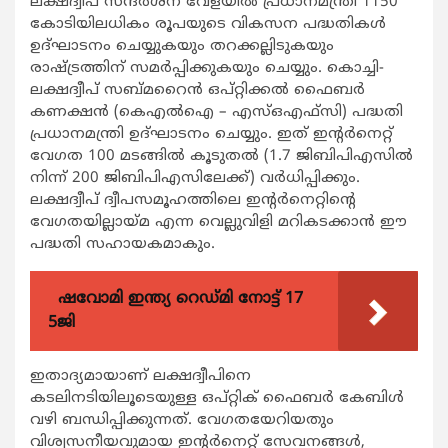
ലക്ഷദ്വീപ് സന്ദര്‍ശന വേളയില്‍ പ്രധാനമന്ത്രി 1150
കോടിയിലധികം രൂപയുടെ വികസന പദ്ധതികള്‍
ഉദ്ഘാടനം ചെയ്യുകയും തറക്കല്ലിടുകയും
രാഷ്ട്രത്തിന് സമര്‍പ്പിക്കുകയും ചെയ്യും. കൊച്ചി-
ലക്ഷദ്വീപ് സബ്മറൈന്‍ ഒപ്റ്റിക്കല്‍ ഫൈബര്‍
കണക്ഷന്‍ (കെഎല്‍ഐ – എസ്ഒഎഫ്‌സി) പദ്ധതി
പ്രധാനമന്ത്രി ഉദ്ഘാടനം ചെയ്യും. ഇത് ഇന്റര്‍നെറ്റ്
വേഗത 100 മടങ്ങില്‍ കൂടുതല്‍ (1.7 ജിബിപിഎസില്‍
നിന്ന് 200 ജിബിപിഎസിലേക്ക്) വർധിപ്പിക്കും.
ലക്ഷദ്വീപ് ദ്വീപസമൂഹത്തിലെ ഇന്റര്‍നെറ്റിന്റെ
വേഗതയില്ലായ്മ എന്ന വെല്ലുവിളി മറികടക്കാന്‍ ഈ
പദ്ധതി സഹായകമാകും.
ഷവോമി ഇന്ത്യ റെഡ്മി നോട്ട് 17
5ജി
ഇതാദ്യമായാണ് ലക്ഷദ്വീപിനെ
കടലിനടിയിലൂടെയുള്ള ഒപ്റ്റിക് ഫൈബര്‍ കേബിള്‍
വഴി ബന്ധിപ്പിക്കുന്നത്. വേഗതയേറിയതും
വിശ്വസനീയവുമായ ഇന്റര്‍നെറ്റ് സേവനങ്ങള്‍,