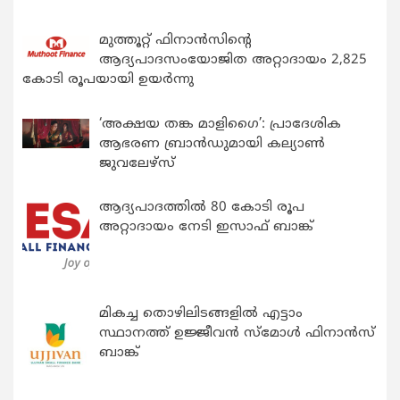
മുത്തൂറ്റ് ഫിനാൻസിന്റെ
ആദ്യപാദസംയോജിത അറ്റാദായം 2,825
കോടി രൂപയായി ഉയർന്നു
‘അക്ഷയ തങ്ക മാളിഗൈ’: പ്രാദേശിക
ആഭരണ ബ്രാന്‍ഡുമായി കല്യാണ്‍
ജുവലേഴ്‌സ്
ആദ്യപാദത്തിൽ 80 കോടി രൂപ
അറ്റാദായം നേടി ഇസാഫ് ബാങ്ക്
മികച്ച തൊഴിലിടങ്ങളിൽ എട്ടാം
സ്ഥാനത്ത് ഉജ്ജീവൻ സ്മോൾ ഫിനാൻസ്
ബാങ്ക്