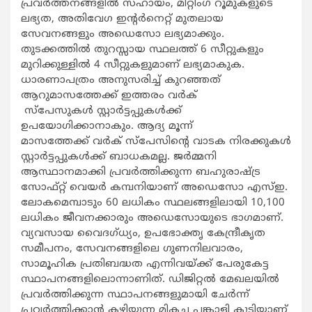
പ്രവര്‍ത്തനങ്ങളില്‍ സഹായം, മീറ്റിംഗ് റൂമുകളുടെ
ലഭ്യത, അതിവേഗ ഇന്‍റര്‍നെറ്റ് മുതലായ
സേവനങ്ങളും അഡെസോ ലഭ്യമാക്കും.
തുടക്കത്തില്‍ തുറസ്സായ സ്ഥലത്ത് 6 സീറ്റുകളും
മുറിക്കുള്ളില്‍ 4 സീറ്റുകളുമാണ് ലഭ്യമാകുക.
ധാരണാപത്രം അനുസരിച്ച് കുറഞ്ഞത്
ആറുമാസത്തേക്ക് ഇത്തരം
വര്‍ക്
സ്പേസുകള്‍
സ്റ്റാര്‍ട്ടപ്പുകള്‍ക്ക്
ഉപയോഗിക്കാനാകും. ആദ്യ മൂന്ന്
മാസത്തേക്ക്
വര്‍ക് സ്പേസിന്‍റെ
വാടക നിരക്കുകള്‍
സ്റ്റാര്‍ട്ടപ്പുകള്‍ക്ക് ബാധകമല്ല. ജര്‍മ്മനി
ആസ്ഥാനമാക്കി പ്രവര്‍ത്തിക്കുന്ന ബഹുരാഷ്ട്ര
സോഫ്റ്റ് വെയര്‍
കമ്പനിയാണ് അഡെസോ എസ്ഇ.
ലോകമെമ്പാടും 60 ലധികം സ്ഥലങ്ങളിലായി 10,100
ലധികം ജീവനക്കാരും അഡെസോയുടെ ഭാഗമാണ്.
വ്യവസായ വൈദഗ്ധ്യം, ഉപഭോക്തൃ കേന്ദ്രീകൃത
സമീപനം, സേവനങ്ങളിലെ ഗുണനിലവാരം,
സാമൂഹിക പ്രതിബദ്ധത എന്നിവയ്ക്ക് പേരുകേട്ട
സ്ഥാപനങ്ങളിലൊന്നാണിത്. ഡിജിറ്റല്‍ മേഖലയില്‍
പ്രവര്‍ത്തിക്കുന്ന സ്ഥാപനങ്ങളുമായി ചേര്‍ന്ന്
പ്രവര്‍ത്തിക്കാന്‍ കഴിയുന്ന മികച്ച പങ്കാളി കൂടിയാണ്