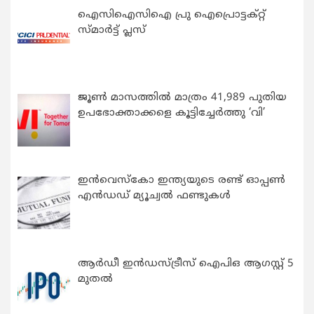
ഐസിഐസിഐ പ്രു ഐപ്രൊട്ടക്റ്റ്
സ്മാർട്ട് പ്ലസ്
ജൂൺ മാസത്തിൽ മാത്രം 41,989 പുതിയ
ഉപഭോക്താക്കളെ കൂട്ടിച്ചേർത്തു ‘വി’
ഇന്‍വെസ്കോ ഇന്ത്യയുടെ രണ്ട് ഓപ്പണ്‍
എന്‍ഡഡ് മ്യൂച്വല്‍ ഫണ്ടുകള്‍
ആർഡീ ഇൻഡസ്ട്രീസ് ഐപിഒ ആഗസ്റ്റ് 5
മുതൽ