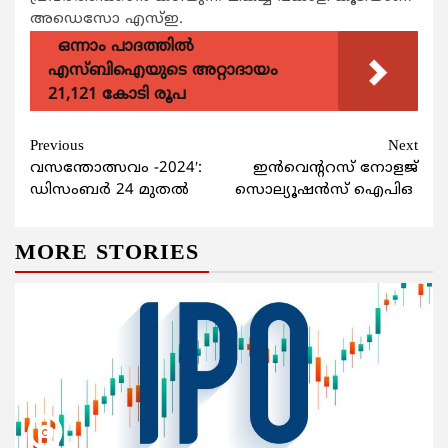
അഡെസോ എസ്ഇ.
ഒന്നാം പാദത്തിൽ
എസ്ബിഐയുടെ അറ്റാദായം
21,121 കോടി രൂപ
Continue
Previous
Next
വസന്തോത്സവം -2024′:
ഇന്‍വെന്‍ററസ് നോളജ്
Reading
ഡിസംബര്‍ 24 മുതല്‍
സൊല്യൂഷന്‍സ് ഐപിഒ
MORE STORIES