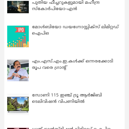
പുതിയ ഫീച്ചറുകളുമായി മഹീന്ദ്ര
സ്കോർപിയോ-എൻ
മോൾബിയോ ഡയഗ്നോസ്റ്റിക്സ് ലിമിറ്റഡ്
ഐപിഒ
എം.എസ്.എം.ഇ.കൾക്ക് ഒന്നരക്കോടി
രൂപ വരെ ഗ്രാന്റ്
സോണി 115 ഇഞ്ച് ട്രൂ ആർജിബി
ടെലിവിഷൻ വിപണിയിൽ