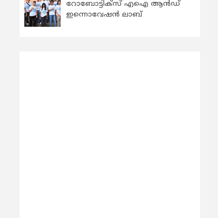
റോബോട്ടിക്സ് എഐ ആന്‍ഡ്
ഇന്നൊവേഷന്‍ ലാബ്