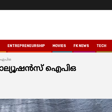
ENTREPRENEURSHIP
MOVIES
FK NEWS
TECH
് ഐപിഒ
സൊല്യൂഷന്‍സ് ഐപിഒ