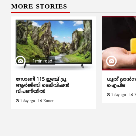
MORE STORIES
1 min read
സോണി 115 ഇഞ്ച് ട്രൂ
ധൂത് ട്രാൻസ
ആർജിബി ടെലിവിഷൻ
ഐപിഒ
വിപണിയിൽ
1 day ago
1 day ago
Kumar