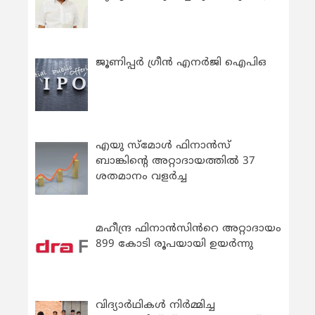
ജൂണിപ്പർ ഗ്രീൻ എനർജി ഐപിഒ
എയു സ്‌മോൾ ഫിനാൻസ്
ബാങ്കിന്റെ അറ്റാദായത്തിൽ 37
ശതമാനം വളർച്ച
മഹീന്ദ്ര ഫിനാൻസിൻറെ അറ്റാദായം
899 കോടി രൂപയായി ഉയർന്നു
വിദ്യാര്‍ഥികള്‍ നിര്‍മ്മിച്ച