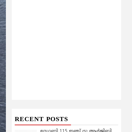
RECENT POSTS
സോണി 115 ഇഞ്ച് ട്രൂ ആർജിബി