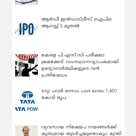
ആർഡീ ഇൻഡസ്ട്രീസ് ഐപിഒ
ആഗസ്റ്റ് 5 മുതൽ
കേരള പി.എസ്.സി പരീക്ഷാ
ക്രമക്കേട്: സംസ്ഥാനവ്യാപകമായി
ഉദ്യോഗാര്‍ത്ഥികളുടെ വന്‍
പ്രതിഷേധം
ടാറ്റ പവർ ഒന്നാം പാദ ലാഭം 1,401
കോടി രൂപ
വ്യവസായ നിക്ഷേപ നയങ്ങള്‍ക്ക്
കൃത്യമായ തുടര്‍ച്ചയുണ്ടാകും: മന്ത്രി