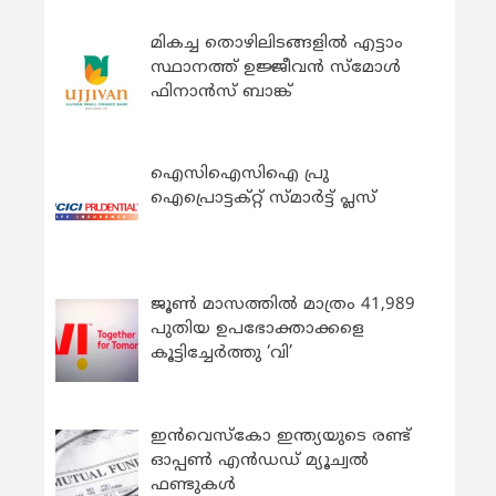
മികച്ച തൊഴിലിടങ്ങളിൽ എട്ടാം
സ്ഥാനത്ത് ഉജ്ജീവൻ സ്മോൾ
ഫിനാൻസ് ബാങ്ക്
ഐസിഐസിഐ പ്രു
ഐപ്രൊട്ടക്റ്റ് സ്മാർട്ട് പ്ലസ്
ജൂൺ മാസത്തിൽ മാത്രം 41,989
പുതിയ ഉപഭോക്താക്കളെ
കൂട്ടിച്ചേർത്തു ‘വി’
ഇന്‍വെസ്കോ ഇന്ത്യയുടെ രണ്ട്
ഓപ്പണ്‍ എന്‍ഡഡ് മ്യൂച്വല്‍
ഫണ്ടുകള്‍