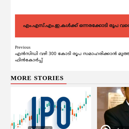
എം.എസ്.എം.ഇ.കൾക്ക് ഒന്നരക്കോടി രൂപ വരെ ഗ
Continue
Previous
എന്‍സിഡി വഴി 300 കോടി രൂപ സമാഹരിക്കാൻ മുത്തൂറ
Reading
ഫിന്‍കോര്‍പ്പ്
MORE STORIES