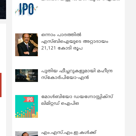
ഒന്നാം പാദത്തിൽ
എസ്ബിഐയുടെ അറ്റാദായം
21,121 കോടി രൂപ
പുതിയ ഫീച്ചറുകളുമായി മഹീന്ദ്ര
സ്കോർപിയോ-എൻ
മോൾബിയോ ഡയഗ്നോസ്റ്റിക്സ്
ലിമിറ്റഡ് ഐപിഒ
എം.എസ്.എം.ഇ.കൾക്ക്