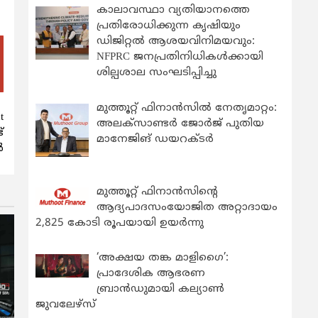
കാലാവസ്ഥാ വ്യതിയാനത്തെ
പ്രതിരോധിക്കുന്ന കൃഷിയും
ഡിജിറ്റൽ ആശയവിനിമയവും:
NFPRC ജനപ്രതിനിധികൾക്കായി
ശില്പശാല സംഘടിപ്പിച്ചു
മുത്തൂറ്റ് ഫിനാൻസിൽ നേതൃമാറ്റം:
t
അലക്സാണ്ടർ ജോർജ് പുതിയ
്
മാനേജിങ് ഡയറക്ടർ
ൻ
മുത്തൂറ്റ് ഫിനാൻസിന്റെ
ആദ്യപാദസംയോജിത അറ്റാദായം
2,825 കോടി രൂപയായി ഉയർന്നു
‘അക്ഷയ തങ്ക മാളിഗൈ’:
പ്രാദേശിക ആഭരണ
ബ്രാന്‍ഡുമായി കല്യാണ്‍
ജുവലേഴ്‌സ്