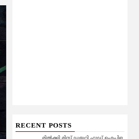
RECENT POSTS
മിൽക്കി മിസ്റ്റ് ഡയറി ഫുഡ് ഐപിഒ