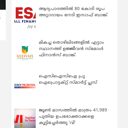
ആദ്യപാദത്തിൽ 80 കോടി രൂപ
അറ്റാദായം നേടി ഇസാഫ് ബാങ്ക്
ര
മികച്ച തൊഴിലിടങ്ങളിൽ എട്ടാം
സ്ഥാനത്ത് ഉജ്ജീവൻ സ്മോൾ
ഫിനാൻസ് ബാങ്ക്
ഐസിഐസിഐ പ്രു
ഐപ്രൊട്ടക്റ്റ് സ്മാർട്ട് പ്ലസ്
ജൂൺ മാസത്തിൽ മാത്രം 41,989
പുതിയ ഉപഭോക്താക്കളെ
കൂട്ടിച്ചേർത്തു ‘വി’