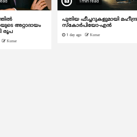
read
1 min read
ത്തിൽ
പുതിയ ഫീച്ചറുകളുമായി മഹീന്ദ്
ടെ അറ്റാദായം
സ്കോർപിയോ-എൻ
ി രൂപ
1 day ago
Kumar
Kumar