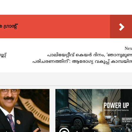
്രാന്റ്
Nex
്റ്
പാലിയേറ്റീവ് കെയർ ദിനം, ‘ഞാനുമുണ്ട
പരിചരണത്തിന്’: ആരോഗ്യ വകുപ്പ് കാമ്പയി