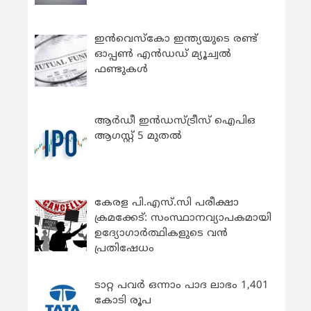
ഇന്‍വെസ്കോ ഇന്ത്യയുടെ രണ്ട്
ഓപ്പണ്‍ എന്‍ഡഡ് മ്യൂച്വല്‍
ഫണ്ടുകള്‍
ആർഡീ ഇൻഡസ്ട്രീസ് ഐപിഒ
ആഗസ്റ്റ് 5 മുതൽ
കേരള പി.എസ്.സി പരീക്ഷാ
ക്രമക്കേട്: സംസ്ഥാനവ്യാപകമായി
ഉദ്യോഗാര്‍ത്ഥികളുടെ വന്‍
പ്രതിഷേധം
ടാറ്റ പവർ ഒന്നാം പാദ ലാഭം 1,401
കോടി രൂപ