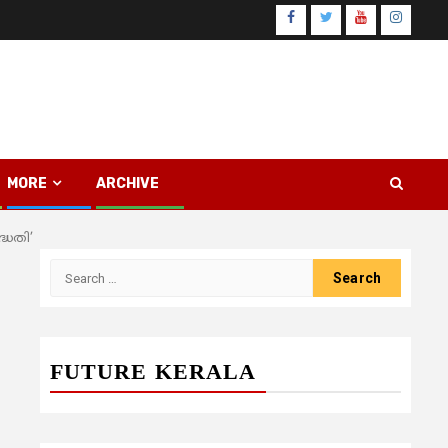
Facebook
Twitter
Youtube
Instagr
MORE
ARCHIVE
്ധതി’
Search
for:
FUTURE KERALA