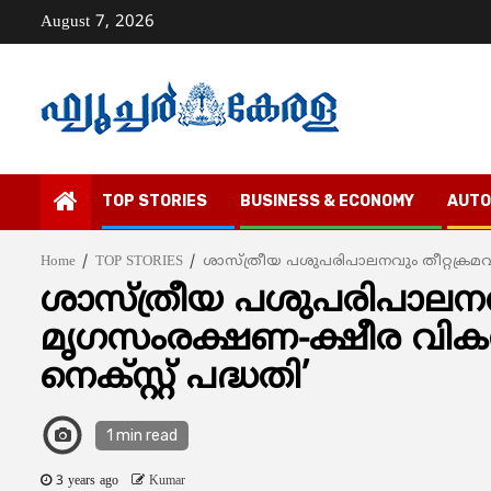
Skip
August 7, 2026
to
content
TOP STORIES
BUSINESS & ECONOMY
AUTO
Home
TOP STORIES
ശാസ്ത്രീയ പശുപരിപാലനവും തീറ്റക്രമവ
ശാസ്ത്രീയ പശുപരിപാലനവും
മൃഗസംരക്ഷണ-ക്ഷീര വിക
നെക്സ്റ്റ് പദ്ധതി’
1 min read
3 years ago
Kumar