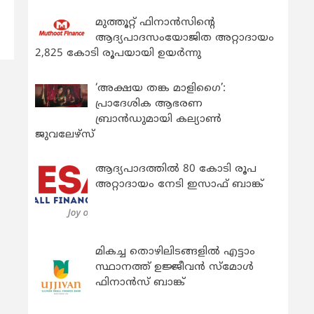
മുത്തൂറ്റ് ഫിനാൻസിന്റെ
ആദ്യപാദസംയോജിത അറ്റാദായം
2,825 കോടി രൂപയായി ഉയർന്നു
‘അക്ഷയ തങ്ക മാളിഗൈ’:
പ്രാദേശിക ആഭരണ
ബ്രാന്‍ഡുമായി കല്യാണ്‍
ജുവലേഴ്‌സ്
ആദ്യപാദത്തിൽ 80 കോടി രൂപ
അറ്റാദായം നേടി ഇസാഫ് ബാങ്ക്
മികച്ച തൊഴിലിടങ്ങളിൽ എട്ടാം
സ്ഥാനത്ത് ഉജ്ജീവൻ സ്മോൾ
ഫിനാൻസ് ബാങ്ക്