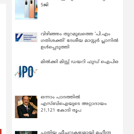
5ജി
വിഴിഞ്ഞം തുറമുഖത്തെ ‘പി.എം
ഗതിശക്തി’ ദേശീയ മാസ്റ്റർ പ്ലാനിൽ
ഉൾപ്പെടുത്തി
മിൽക്കി മിസ്റ്റ് ഡയറി ഫുഡ് ഐപിഒ
ഒന്നാം പാദത്തിൽ
എസ്ബിഐയുടെ അറ്റാദായം
21,121 കോടി രൂപ
പുതിയ ഫീച്ചറുകളുമായി മഹീന്ദ്ര