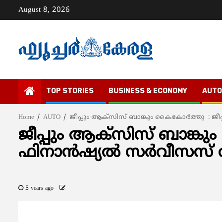
Skip
August 8, 2026
to
content
TOP STORIES
BUSINESS & ECONOMY
AUTO
Home
AUTO
ജീപ്പും ആക്‌സിസ് ബാങ്കും കൈകോര്‍ത്തു : ജീപ്
ജീപ്പും ആക്‌സിസ് ബാങ്കും
ഫിനാന്‍ഷ്യല്‍ സര്‍വീസസ് 
5 years ago