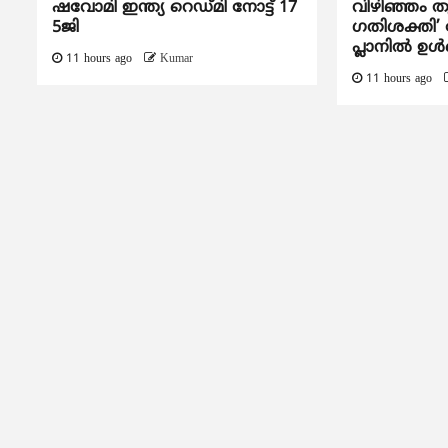
ഷവോമി ഇന്ത്യ റെഡ്മി നോട്ട് 17
വിഴിഞ്ഞം ത
5ജി
ഗതിശക്തി’ ദ
പ്ലാനിൽ ഉൾപ
11 hours ago
Kumar
11 hours ago