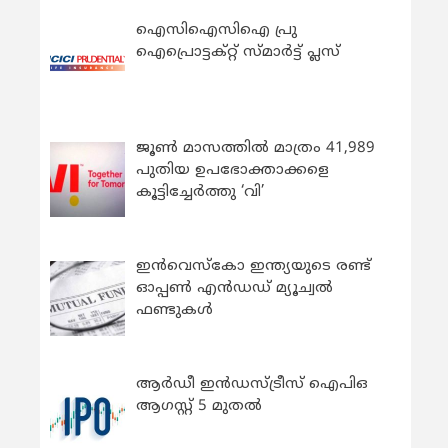
ഐസിഐസിഐ പ്രു
ഐപ്രൊട്ടക്റ്റ് സ്മാർട്ട് പ്ലസ്
ജൂൺ മാസത്തിൽ മാത്രം 41,989
പുതിയ ഉപഭോക്താക്കളെ
കൂട്ടിച്ചേർത്തു ‘വി’
ഇന്‍വെസ്കോ ഇന്ത്യയുടെ രണ്ട്
ഓപ്പണ്‍ എന്‍ഡഡ് മ്യൂച്വല്‍
ഫണ്ടുകള്‍
ആർഡീ ഇൻഡസ്ട്രീസ് ഐപിഒ
ആഗസ്റ്റ് 5 മുതൽ