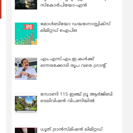
സ്കോർപിയോ-എൻ
മോൾബിയോ ഡയഗ്നോസ്റ്റിക്സ്
ലിമിറ്റഡ് ഐപിഒ
എം.എസ്.എം.ഇ.കൾക്ക്
ഒന്നരക്കോടി രൂപ വരെ ഗ്രാന്റ്
സോണി 115 ഇഞ്ച് ട്രൂ ആർജിബി
ടെലിവിഷൻ വിപണിയിൽ
ധൂത് ട്രാൻസ്മിഷൻ ലിമിറ്റഡ്