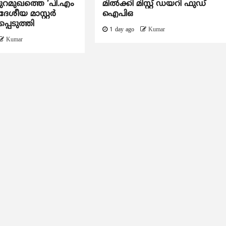
ുറമുഖത്തെ ‘പി.എം
മിൽക്കി മിസ്റ്റ് ഡയറി ഫുഡ്
േശീയ മാസ്റ്റർ
ഐപിഒ
്പെടുത്തി
1 day ago
Kumar
Kumar