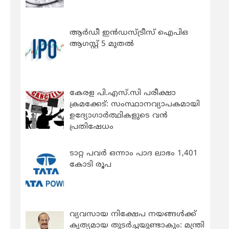
ആർഡീ ഇൻഡസ്ട്രീസ് ഐപിഒ
ആഗസ്റ്റ് 5 മുതൽ
കേരള പി.എസ്.സി പരീക്ഷാ
ക്രമക്കേട്: സംസ്ഥാനവ്യാപകമായി
ഉദ്യോഗാര്‍ത്ഥികളുടെ വന്‍
പ്രതിഷേധം
ടാറ്റ പവർ ഒന്നാം പാദ ലാഭം 1,401
കോടി രൂപ
വ്യവസായ നിക്ഷേപ നയങ്ങള്‍ക്ക്
കൃത്യമായ തുടര്‍ച്ചയുണ്ടാകും: മന്ത്രി