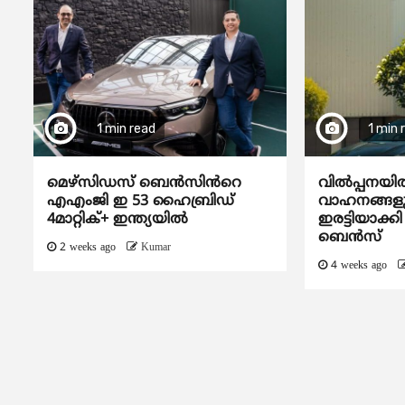
1 min read
1 min 
മെഴ്‌സിഡസ് ബെൻസിൻറെ
വിൽപ്പനയിൽ
എഎംജി ഇ 53 ഹൈബ്രിഡ്
വാഹനങ്ങളുട
4മാറ്റിക്+ ഇന്ത്യയിൽ
ഇരട്ടിയാക്ക
ബെൻസ്
2 weeks ago
Kumar
4 weeks ago