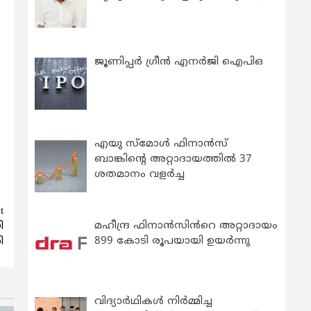
ജൂണിപ്പർ ഗ്രീൻ എനർജി ഐപിഒ
എയു സ്‌മോൾ ഫിനാൻസ്
ബാങ്കിന്റെ അറ്റാദായത്തിൽ 37
ശതമാനം വളർച്ച
t
മഹീന്ദ്ര ഫിനാൻസിൻറെ അറ്റാദായം
ി
899 കോടി രൂപയായി ഉയർന്നു
ി
വിദ്യാര്‍ഥികള്‍ നിര്‍മ്മിച്ച