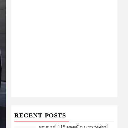
RECENT POSTS
സോണി 115 ഇഞ്ച് ട്രൂ ആർജിബി