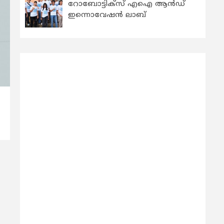
റോബോട്ടിക്സ് എഐ ആന്‍ഡ്
ഇന്നൊവേഷന്‍ ലാബ്