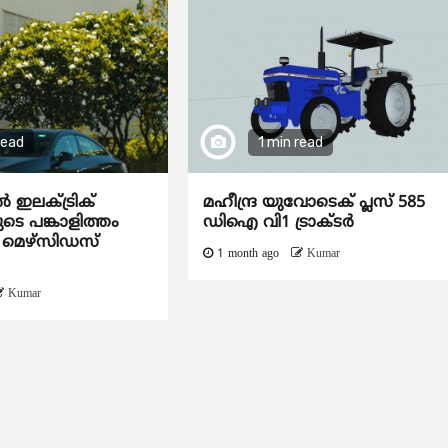
read
1 min read
 ഇലക്ട്രിക്
മഹീന്ദ്ര യുവോടെക് പ്ലസ് 585
െ പങ്കാളിത്തം
ഡിഐ വി1 ട്രാക്ടർ
ി മെഴ്‌സിഡസ്
1 month ago
Kumar
Kumar