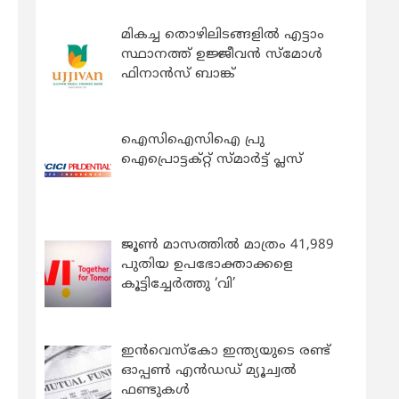
മികച്ച തൊഴിലിടങ്ങളിൽ എട്ടാം
സ്ഥാനത്ത് ഉജ്ജീവൻ സ്മോൾ
ഫിനാൻസ് ബാങ്ക്
ഐസിഐസിഐ പ്രു
ഐപ്രൊട്ടക്റ്റ് സ്മാർട്ട് പ്ലസ്
ജൂൺ മാസത്തിൽ മാത്രം 41,989
പുതിയ ഉപഭോക്താക്കളെ
കൂട്ടിച്ചേർത്തു ‘വി’
ഇന്‍വെസ്കോ ഇന്ത്യയുടെ രണ്ട്
ഓപ്പണ്‍ എന്‍ഡഡ് മ്യൂച്വല്‍
ഫണ്ടുകള്‍