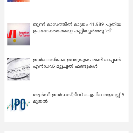
ജൂൺ മാസത്തിൽ മാത്രം 41,989 പുതിയ
ഉപഭോക്താക്കളെ കൂട്ടിച്ചേർത്തു ‘വി’
ഇന്‍വെസ്കോ ഇന്ത്യയുടെ രണ്ട് ഓപ്പണ്‍
എന്‍ഡഡ് മ്യൂച്വല്‍ ഫണ്ടുകള്‍
ആർഡീ ഇൻഡസ്ട്രീസ് ഐപിഒ ആഗസ്റ്റ് 5
മുതൽ