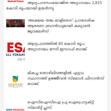
ആദ്യപാദസംയോജിത അറ്റാദായം 2,825
കോടി രൂപയായി ഉയർന്നു
‘അക്ഷയ തങ്ക മാളിഗൈ’: പ്രാദേശിക
ആഭരണ ബ്രാന്‍ഡുമായി കല്യാണ്‍
ജുവലേഴ്‌സ്
ആദ്യപാദത്തിൽ 80 കോടി രൂപ
അറ്റാദായം നേടി ഇസാഫ് ബാങ്ക്
മികച്ച തൊഴിലിടങ്ങളിൽ എട്ടാം
സ്ഥാനത്ത് ഉജ്ജീവൻ സ്മോൾ ഫിനാൻസ്
ബാങ്ക്
ഐസിഐസിഐ പ്രു ഐപ്രൊട്ടക്റ്റ്
സ്മാർട്ട് പ്ലസ്