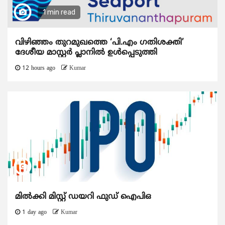
1 min read
വിഴിഞ്ഞം തുറമുഖത്തെ ‘പി.എം ഗതിശക്തി’
ദേശീയ മാസ്റ്റർ പ്ലാനിൽ ഉൾപ്പെടുത്തി
12 hours ago
Kumar
മിൽക്കി മിസ്റ്റ് ഡയറി ഫുഡ് ഐപിഒ
1 day ago
Kumar