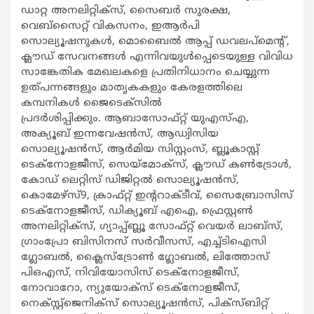
ഡാറ്റ അനലിറ്റിക്സ്, സൈബര്‍ സുരക്ഷ,
വെബ്സൈറ്റ് വികസനം, ഇആര്‍പി
സൊല്യൂഷനുകള്‍, മൊബൈല്‍ ആപ്പ് ഡവലപ്മെന്‍റ്,
ക്ലൗഡ് സേവനങ്ങള്‍ എന്നിവയുള്‍പ്പെടെയുള്ള വിവിധ
സാങ്കേതിക മേഖലകളെ പ്രതിനിധാനം ചെയ്യുന്ന
ഉത്പന്നങ്ങളും മാതൃകകളും കേരളത്തിലെ
കമ്പനികള്‍ ജൈടെക്സില്‍
പ്രദര്‍ശിപ്പിക്കും. ആബാസോഫ്റ്റ് യുഎസ്എ,
അക്യൂബ് ഇന്നവേഷന്‍സ്, ആഡ്വിസിയ
സൊല്യൂഷന്‍സ്, ആര്‍മിയ സിസ്റ്റംസ്, ബ്ലൂകാസ്റ്റ്
ടെക്നോളജീസ്, സെയ്മോക്സ്, ക്ലൗഡ് കണ്‍ട്രോള്‍,
കോഡ് ലെറ്റിസ് ഡിജിറ്റല്‍ സൊല്യൂഷന്‍സ്,
കൊമേഴ്സ്9, ക്രാഫ്റ്റ് ഇന്‍ററാക്ടീവ്, സൈബ്രോസിസ്
ടെക്നോളജീസ്, ഡിക്യൂബ് എഐ, ഫ്രെസ്റ്റണ്‍
അനലിറ്റിക്സ്, ഗ്യാപ്പ്ബ്ലൂ സോഫ്റ്റ് വെയര്‍ ലാബ്സ്,
ഗ്രാംപ്രോ ബിസിനസ് സര്‍വീസസ്, എച്ച്ടിഐസി
ഗ്ലോബല്‍, ക്ലൈസ്ട്രോണ്‍ ഗ്ലോബല്‍, ലിത്തോസ്
പിഒഎസ്, നിവിയോസിസ് ടെക്നോളജീസ്,
നോവാറോ, ന്യുയോക്സ് ടെക്നോളജീസ്,
നെക്സ്റ്റ്ജെനിക്സ് സൊല്യൂഷന്‍സ്, പിക്സ്ബിറ്റ്