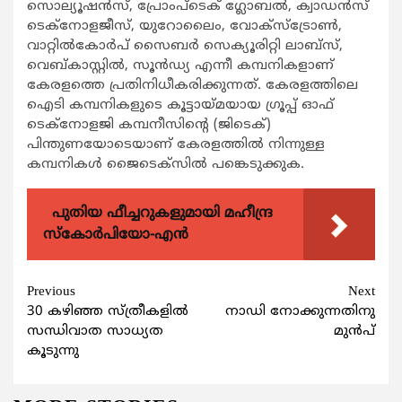
സൊല്യൂഷന്‍സ്, പ്രോംപ്ടെക് ഗ്ലോബല്‍, ക്വാഡന്‍സ്
ടെക്നോളജീസ്, യുറോലൈം, വോക്സ്ട്രോണ്‍,
വാറ്റില്‍കോര്‍പ് സൈബര്‍ സെക്യൂരിറ്റി ലാബ്സ്,
വെബ്കാസ്റ്റില്‍, സൂന്‍ഡ്യ എന്നീ കമ്പനികളാണ്
കേരളത്തെ പ്രതിനിധീകരിക്കുന്നത്. കേരളത്തിലെ
ഐടി കമ്പനികളുടെ കൂട്ടായ്മയായ ഗ്രൂപ്പ് ഓഫ്
ടെക്നോളജി കമ്പനീസിന്‍റെ (ജിടെക്)
പിന്തുണയോടെയാണ് കേരളത്തില്‍ നിന്നുള്ള
കമ്പനികള്‍ ജൈടെക്സില്‍ പങ്കെടുക്കുക.
പുതിയ ഫീച്ചറുകളുമായി മഹീന്ദ്ര
സ്കോർപിയോ-എൻ
Continue
Previous
Next
30 കഴിഞ്ഞ സ്ത്രീകളില്‍
നാഡി നോക്കുന്നതിനു
Reading
സന്ധിവാത സാധ്യത
മുൻപ്
കൂടുന്നു