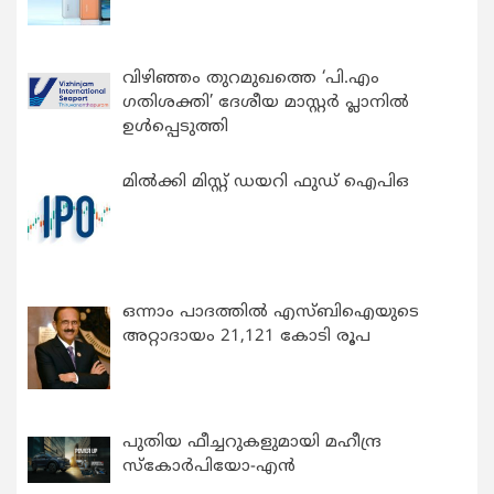
വിഴിഞ്ഞം തുറമുഖത്തെ ‘പി.എം
ഗതിശക്തി’ ദേശീയ മാസ്റ്റർ പ്ലാനിൽ
ഉൾപ്പെടുത്തി
മിൽക്കി മിസ്റ്റ് ഡയറി ഫുഡ് ഐപിഒ
ഒന്നാം പാദത്തിൽ എസ്ബിഐയുടെ
അറ്റാദായം 21,121 കോടി രൂപ
പുതിയ ഫീച്ചറുകളുമായി മഹീന്ദ്ര
സ്കോർപിയോ-എൻ