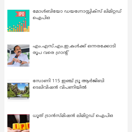
മോൾബിയോ ഡയഗ്നോസ്റ്റിക്സ് ലിമിറ്റഡ്
ഐപിഒ
എം.എസ്.എം.ഇ.കൾക്ക് ഒന്നരക്കോടി
രൂപ വരെ ഗ്രാന്റ്
സോണി 115 ഇഞ്ച് ട്രൂ ആർജിബി
ടെലിവിഷൻ വിപണിയിൽ
ധൂത് ട്രാൻസ്മിഷൻ ലിമിറ്റഡ് ഐപിഒ