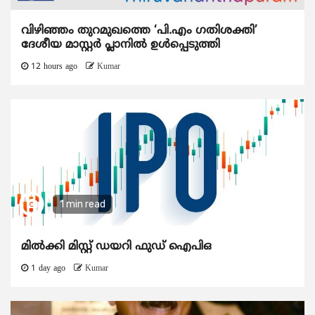
വിഴിഞ്ഞം തുറമുഖത്തെ ‘പി.എം ഗതിശക്തി’
ദേശീയ മാസ്റ്റർ പ്ലാനിൽ ഉൾപ്പെടുത്തി
12 hours ago
Kumar
1 min read
മിൽക്കി മിസ്റ്റ് ഡയറി ഫുഡ് ഐപിഒ
1 day ago
Kumar