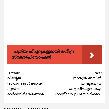
പുതിയ ഫീച്ചറുകളുമായി മഹീന്ദ്ര
സ്കോർപിയോ-എൻ
Continue
Previous
Next
വിന്റേജ്
ഇന്ത്യന്‍ ഓയില്‍
Reading
വാഹനങ്ങള്‍ക്കായി
പമ്പുകളില്‍
പുതിയ
ഐസിഐസിഐ
മാര്‍ഗനിര്‍ദേശങ്ങള്‍
ഫാസ്ടാഗ് ഉപയോഗിക്കാം