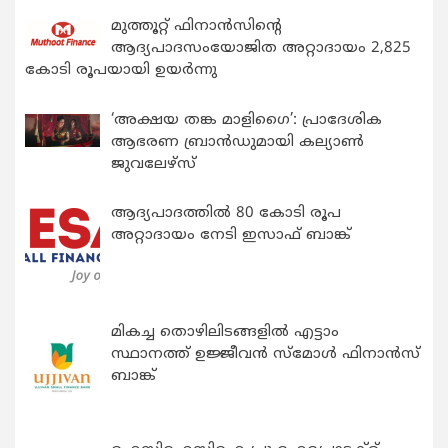
മുത്തൂറ്റ് ഫിനാൻസിന്റെ
ആദ്യപാദസംയോജിത അറ്റാദായം 2,825
കോടി രൂപയായി ഉയർന്നു
‘അക്ഷയ തങ്ക മാളിഗൈ’: പ്രാദേശിക
ആഭരണ ബ്രാന്‍ഡുമായി കല്യാണ്‍
ജുവലേഴ്‌സ്
ആദ്യപാദത്തിൽ 80 കോടി രൂപ
അറ്റാദായം നേടി ഇസാഫ് ബാങ്ക്
മികച്ച തൊഴിലിടങ്ങളിൽ എട്ടാം
സ്ഥാനത്ത് ഉജ്ജീവൻ സ്മോൾ ഫിനാൻസ്
ബാങ്ക്