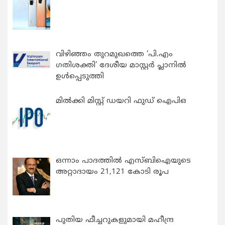
വിഴിഞ്ഞം തുറമുഖത്തെ ‘പി.എം
ഗതിശക്തി’ ദേശീയ മാസ്റ്റർ പ്ലാനിൽ
ഉൾപ്പെടുത്തി
മിൽക്കി മിസ്റ്റ് ഡയറി ഫുഡ് ഐപിഒ
ഒന്നാം പാദത്തിൽ എസ്ബിഐയുടെ
അറ്റാദായം 21,121 കോടി രൂപ
പുതിയ ഫീച്ചറുകളുമായി മഹീന്ദ്ര