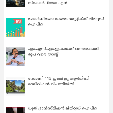
സ്കോർപിയോ-എൻ
മോൾബിയോ ഡയഗ്നോസ്റ്റിക്സ് ലിമിറ്റഡ്
ഐപിഒ
എം.എസ്.എം.ഇ.കൾക്ക് ഒന്നരക്കോടി
രൂപ വരെ ഗ്രാന്റ്
സോണി 115 ഇഞ്ച് ട്രൂ ആർജിബി
ടെലിവിഷൻ വിപണിയിൽ
ധൂത് ട്രാൻസ്മിഷൻ ലിമിറ്റഡ് ഐപിഒ