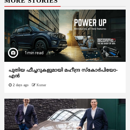
MORE STORIES
1 min read
പുതിയ ഫീച്ചറുകളുമായി മഹീന്ദ്ര സ്കോർപിയോ-
എൻ
2 days ago
Kumar