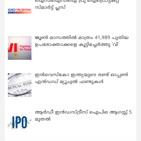
ഐസിഐസിഐ പ്രു ഐപ്രൊട്ടക്റ്റ്
സ്മാർട്ട് പ്ലസ്
ജൂൺ മാസത്തിൽ മാത്രം 41,989 പുതിയ
ഉപഭോക്താക്കളെ കൂട്ടിച്ചേർത്തു ‘വി’
ഇന്‍വെസ്കോ ഇന്ത്യയുടെ രണ്ട് ഓപ്പണ്‍
എന്‍ഡഡ് മ്യൂച്വല്‍ ഫണ്ടുകള്‍
ആർഡീ ഇൻഡസ്ട്രീസ് ഐപിഒ ആഗസ്റ്റ് 5
മുതൽ