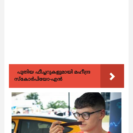
പുതിയ ഫീച്ചറുകളുമായി മഹീന്ദ്ര
സ്കോർപിയോ-എൻ