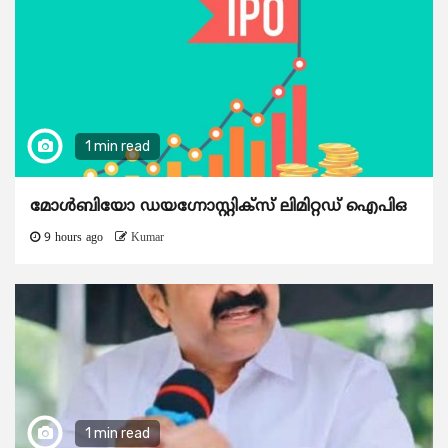
1 min read
മോൾബിയോ ഡയഗ്നോസ്റ്റിക്സ് ലിമിറ്റഡ് ഐപിഒ
9 hours ago
Kumar
1 min read