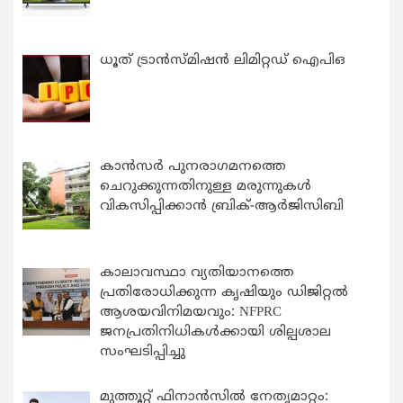
ധൂത് ട്രാൻസ്മിഷൻ ലിമിറ്റഡ് ഐപിഒ
കാന്‍സര്‍ പുനരാഗമനത്തെ
ചെറുക്കുന്നതിനുള്ള മരുന്നുകള്‍
വികസിപ്പിക്കാന്‍ ബ്രിക്-ആര്‍ജിസിബി
കാലാവസ്ഥാ വ്യതിയാനത്തെ
പ്രതിരോധിക്കുന്ന കൃഷിയും ഡിജിറ്റൽ
ആശയവിനിമയവും: NFPRC
ജനപ്രതിനിധികൾക്കായി ശില്പശാല
സംഘടിപ്പിച്ചു
മുത്തൂറ്റ് ഫിനാൻസിൽ നേതൃമാറ്റം: