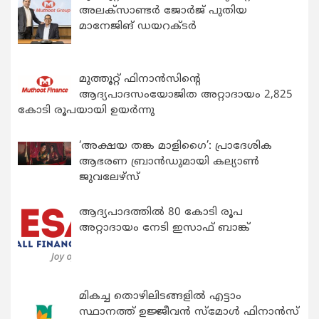
അലക്സാണ്ടർ ജോർജ് പുതിയ
മാനേജിങ് ഡയറക്ടർ
മുത്തൂറ്റ് ഫിനാൻസിന്റെ
ആദ്യപാദസംയോജിത അറ്റാദായം 2,825
കോടി രൂപയായി ഉയർന്നു
‘അക്ഷയ തങ്ക മാളിഗൈ’: പ്രാദേശിക
ആഭരണ ബ്രാന്‍ഡുമായി കല്യാണ്‍
ജുവലേഴ്‌സ്
ആദ്യപാദത്തിൽ 80 കോടി രൂപ
അറ്റാദായം നേടി ഇസാഫ് ബാങ്ക്
മികച്ച തൊഴിലിടങ്ങളിൽ എട്ടാം
സ്ഥാനത്ത് ഉജ്ജീവൻ സ്മോൾ ഫിനാൻസ്