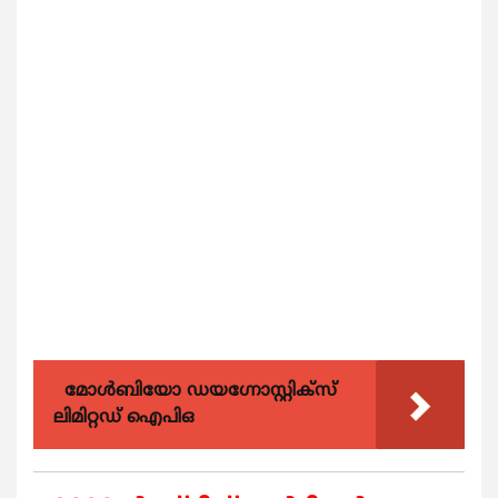
മോൾബിയോ ഡയഗ്നോസ്റ്റിക്സ്
ലിമിറ്റഡ് ഐപിഒ