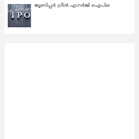
ജൂണിപ്പർ ഗ്രീൻ എനർജി ഐപിഒ