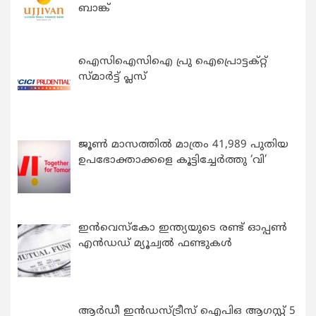
ബാങ്ക്
ഐസിഐസിഐ പ്രു ഐപ്രൊട്ടക്റ്റ്
സ്മാർട്ട് പ്ലസ്
ജൂൺ മാസത്തിൽ മാത്രം 41,989 പുതിയ
ഉപഭോക്താക്കളെ കൂട്ടിച്ചേർത്തു ‘വി’
ഇന്‍വെസ്കോ ഇന്ത്യയുടെ രണ്ട് ഓപ്പണ്‍
എന്‍ഡഡ് മ്യൂച്വല്‍ ഫണ്ടുകള്‍
ആർഡീ ഇൻഡസ്ട്രീസ് ഐപിഒ ആഗസ്റ്റ് 5