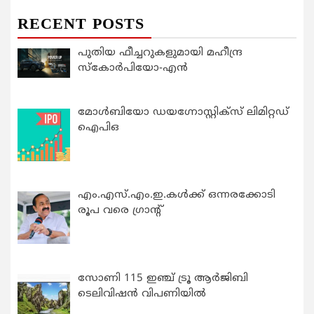
RECENT POSTS
പുതിയ ഫീച്ചറുകളുമായി മഹീന്ദ്ര
സ്കോർപിയോ-എൻ
മോൾബിയോ ഡയഗ്നോസ്റ്റിക്സ് ലിമിറ്റഡ്
ഐപിഒ
എം.എസ്.എം.ഇ.കൾക്ക് ഒന്നരക്കോടി
രൂപ വരെ ഗ്രാന്റ്
സോണി 115 ഇഞ്ച് ട്രൂ ആർജിബി
ടെലിവിഷൻ വിപണിയിൽ