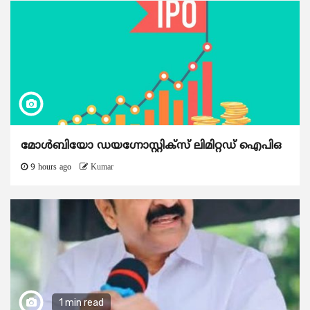
മോൾബിയോ ഡയഗ്നോസ്റ്റിക്സ് ലിമിറ്റഡ് ഐപിഒ
9 hours ago
Kumar
1 min read