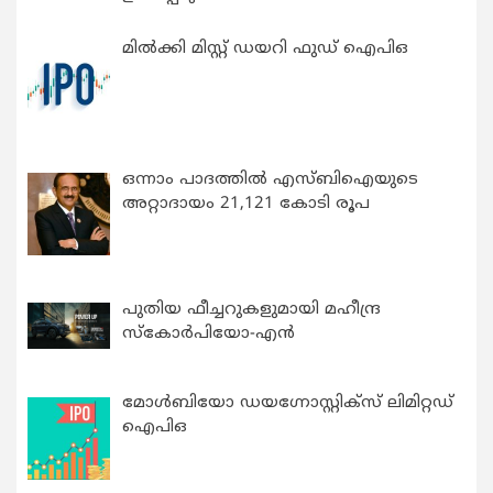
മിൽക്കി മിസ്റ്റ് ഡയറി ഫുഡ് ഐപിഒ
ഒന്നാം പാദത്തിൽ എസ്ബിഐയുടെ
അറ്റാദായം 21,121 കോടി രൂപ
പുതിയ ഫീച്ചറുകളുമായി മഹീന്ദ്ര
സ്കോർപിയോ-എൻ
മോൾബിയോ ഡയഗ്നോസ്റ്റിക്സ് ലിമിറ്റഡ്
ഐപിഒ