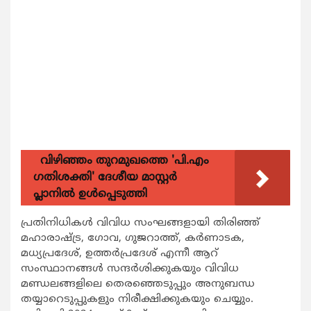
വിഴിഞ്ഞം തുറമുഖത്തെ 'പി.എം
ഗതിശക്തി' ദേശീയ മാസ്റ്റർ
പ്ലാനിൽ ഉൾപ്പെടുത്തി
പ്രതിനിധികൾ വിവിധ സംഘങ്ങളായി തിരിഞ്ഞ്
മഹാരാഷ്ട്ര, ഗോവ, ഗുജറാത്ത്, കർണാടക,
മധ്യപ്രദേശ്, ഉത്തർപ്രദേശ് എന്നീ ആറ്
സംസ്ഥാനങ്ങൾ സന്ദർശിക്കുകയും വിവിധ
മണ്ഡലങ്ങളിലെ തെരഞ്ഞെടുപ്പും അനുബന്ധ
തയ്യാറെടുപ്പുകളും നിരീക്ഷിക്കുകയും ചെയ്യും.