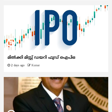
മിൽക്കി മിസ്റ്റ് ഡയറി ഫുഡ് ഐപിഒ
2 days ago
Kumar