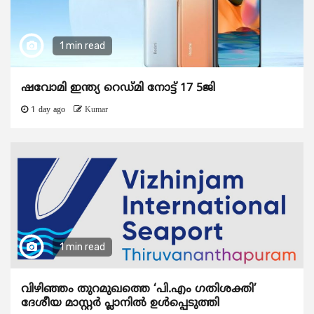
1 min read
ഷവോമി ഇന്ത്യ റെഡ്മി നോട്ട് 17 5ജി
1 day ago
Kumar
1 min read
വിഴിഞ്ഞം തുറമുഖത്തെ ‘പി.എം ഗതിശക്തി’
ദേശീയ മാസ്റ്റർ പ്ലാനിൽ ഉൾപ്പെടുത്തി