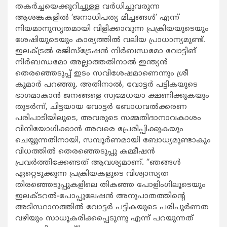
തകർച്ചയെക്കുറിച്ചുള്ള വർധിച്ചുവരുന്ന
ആശങ്കകളിൽ ‘ജനാധിപത്യ മിച്ചങ്ങൾ’ എന്ന്
നിയമാനുസൃതമായി വിളിക്കാവുന്ന പ്രക്രിയയുടെയും
ശേഷിയുടെയും കാര്യത്തിൽ വലിയ പ്രാധാന്യമുണ്ട്.
ഇലക്ട്രൽ രജിസ്ട്രേഷൻ നിർബന്ധമോ വോട്ടിങ്
നിർബന്ധമോ അല്ലാത്തതിനാൽ ഇന്ത്യൻ
തെരഞ്ഞെടുപ്പ് ഇടം സവിശേഷമാണെന്നും ശ്രീ
കുമാർ പറഞ്ഞു. അതിനാൽ, വോട്ടർ പട്ടികയുടെ
ഭാഗമാകാൻ ജനങ്ങളെ സ്വമേധയാ ക്ഷണിക്കുകയും
തുടർന്ന്, ചിട്ടയായ വോട്ടർ ബോധവൽക്കരണ
പരിപാടിയിലൂടെ, അവരുടെ സമ്മതിദാനാവകാശം
വിനിയോഗിക്കാൻ അവരെ പ്രേരിപ്പിക്കുകയും
ചെയ്യുന്നതിനായി, സമ്പൂർണമായി ബോധ്യമുണ്ടാകും
വിധത്തിൽ തെരഞ്ഞെടുപ്പു കമ്മീഷൻ
പ്രവർത്തിക്കേണ്ടത് ആവശ്യമാണ്. “ഞങ്ങൾ
ഏറ്റെടുക്കുന്ന പ്രക്രിയകളുടെ വിശ്വാസ്യത
തിരഞ്ഞെടുപ്പുകളിലെ തികഞ്ഞ പോളിംഗിലൂടെയും
ഇലക്ടറൽ-പോപ്പുലേഷൻ അനുപാതത്തിന്റെ
അടിസ്ഥാനത്തിൽ വോട്ടർ പട്ടികയുടെ പരിപൂർണത
വഴിയും സാധൂകരിക്കപ്പെടുന്നു എന്ന് പറയുന്നത്