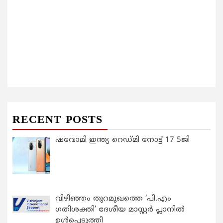
RECENT POSTS
ഷവോമി ഇന്ത്യ റെഡ്മി നോട്ട് 17 5ജി
വിഴിഞ്ഞം തുറമുഖത്തെ ‘പി.എം
ഗതിശക്തി’ ദേശീയ മാസ്റ്റർ പ്ലാനിൽ
ഉൾപ്പെടുത്തി