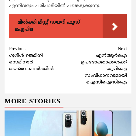
എന്നിവരും പരിപാടിയിൽ പങ്കെടുക്കുന്നു.
മിൽക്കി മിസ്റ്റ് ഡയറി ഫുഡ്
ഐപിഒ
Continue
Previous
Next
ഗൂഗിള്‍ ജെമിനി
എന്‍ആര്‍ഐ
Reading
സെമിനാര്‍
ഉപഭോക്താക്കള്‍ക്ക്
ടെക്നോപാര്‍ക്കില്‍
യുപിഐ
സംവിധാനവുമായി
ഐസിഐസിഐ
MORE STORIES