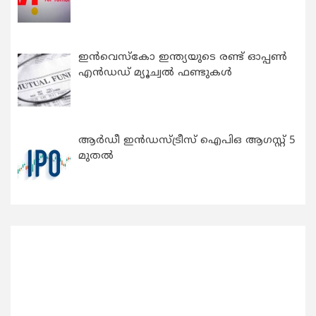
ഇന്‍വെസ്കോ ഇന്ത്യയുടെ രണ്ട് ഓപ്പണ്‍
എന്‍ഡഡ് മ്യൂച്വല്‍ ഫണ്ടുകള്‍
ആർഡീ ഇൻഡസ്ട്രീസ് ഐപിഒ ആഗസ്റ്റ് 5
മുതൽ