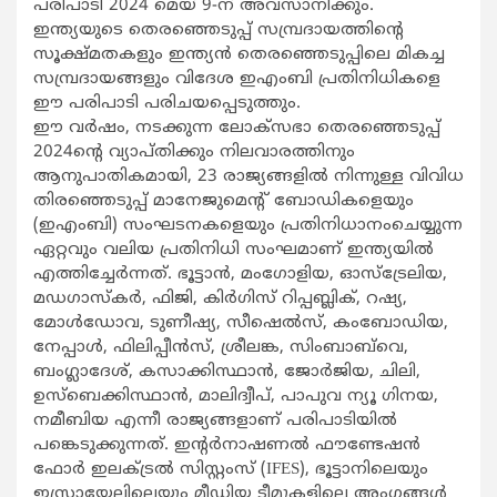
പരിപാടി 2024 മെയ് 9-ന് അവസാനിക്കും.
ഇന്ത്യയുടെ തെരഞ്ഞെടുപ്പ് സമ്പ്രദായത്തിന്റെ
സൂക്ഷ്മതകളും ഇന്ത്യൻ തെരഞ്ഞെടുപ്പിലെ മികച്ച
സമ്പ്രദായങ്ങളും വിദേശ ഇഎംബി പ്രതിനിധികളെ
ഈ പരിപാടി പരിചയപ്പെടുത്തും.
ഈ വർഷം, നടക്കുന്ന ലോക്‌സഭാ തെരഞ്ഞെടുപ്പ്
2024ന്റെ വ്യാപ്തിക്കും നിലവാരത്തിനും
ആനുപാതികമായി, 23 രാജ്യങ്ങളിൽ നിന്നുള്ള വിവിധ
തിരഞ്ഞെടുപ്പ് മാനേജുമെന്റ് ബോഡികളെയും
(ഇഎംബി) സംഘടനകളെയും പ്രതിനിധാനംചെയ്യുന്ന
ഏറ്റവും വലിയ പ്രതിനിധി സംഘമാണ് ഇന്ത്യയിൽ
എത്തി​ച്ചേർന്നത്. ഭൂട്ടാൻ, മംഗോളിയ, ഓസ്ട്രേലിയ,
മഡഗാസ്‌കർ, ഫിജി, കിർഗിസ് റിപ്പബ്ലിക്, റഷ്യ,
മോൾഡോവ, ടുണീഷ്യ, സീഷെൽസ്, കംബോഡിയ,
നേപ്പാൾ, ഫിലിപ്പീൻസ്, ശ്രീലങ്ക, സിംബാബ്‌വെ,
ബംഗ്ലാദേശ്, കസാക്കിസ്ഥാൻ, ജോർജിയ, ചിലി,
ഉസ്‌ബെക്കിസ്ഥാൻ, മാലിദ്വീപ്, പാപുവ ന്യൂ ഗിനയ,
നമീബിയ എന്നീ രാജ്യങ്ങളാണ് പരിപാടിയിൽ
പങ്കെടുക്കുന്നത്. ഇന്റർനാഷണൽ ഫൗണ്ടേഷൻ
ഫോർ ഇലക്‌ട്രൽ സിസ്റ്റംസ് (IFES), ഭൂട്ടാനിലെയും
ഇസ്രായേലിലെയും മീഡിയ ടീമുകളിലെ അംഗങ്ങൾ