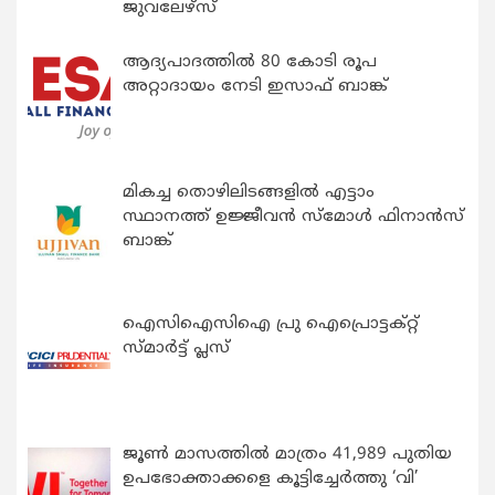
ജുവലേഴ്‌സ്
ആദ്യപാദത്തിൽ 80 കോടി രൂപ
അറ്റാദായം നേടി ഇസാഫ് ബാങ്ക്
മികച്ച തൊഴിലിടങ്ങളിൽ എട്ടാം
സ്ഥാനത്ത് ഉജ്ജീവൻ സ്മോൾ ഫിനാൻസ്
ബാങ്ക്
ഐസിഐസിഐ പ്രു ഐപ്രൊട്ടക്റ്റ്
സ്മാർട്ട് പ്ലസ്
ജൂൺ മാസത്തിൽ മാത്രം 41,989 പുതിയ
ഉപഭോക്താക്കളെ കൂട്ടിച്ചേർത്തു ‘വി’