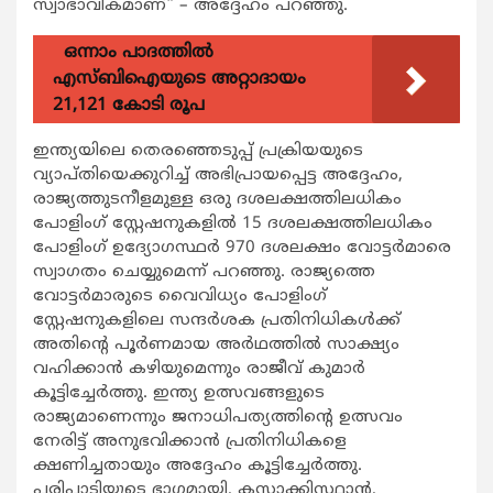
സ്വാഭാവികമാണ്” – അദ്ദേഹം പറഞ്ഞു.
ഒന്നാം പാദത്തിൽ
എസ്ബിഐയുടെ അറ്റാദായം
21,121 കോടി രൂപ
ഇന്ത്യയിലെ തെരഞ്ഞെടുപ്പ് പ്രക്രിയയുടെ
വ്യാപ്തിയെക്കുറിച്ച് അഭിപ്രായപ്പെട്ട അദ്ദേഹം,
രാജ്യത്തുടനീളമുള്ള ഒരു ദശലക്ഷത്തിലധികം
പോളിംഗ് സ്റ്റേഷനുകളിൽ 15 ദശലക്ഷത്തിലധികം
പോളിംഗ് ഉദ്യോഗസ്ഥർ 970 ദശലക്ഷം വോട്ടർമാരെ
സ്വാഗതം ചെയ്യുമെന്ന് പറഞ്ഞു. രാജ്യത്തെ
വോട്ടർമാരുടെ വൈവിധ്യം പോളിംഗ്
സ്റ്റേഷനുകളിലെ സന്ദർശക പ്രതിനിധികൾക്ക്
അതിന്റെ പൂർണമായ അർഥത്തിൽ സാക്ഷ്യം
വഹിക്കാൻ കഴിയുമെന്നും രാജീവ് കുമാർ
കൂട്ടിച്ചേർത്തു. ഇന്ത്യ ഉത്സവങ്ങളുടെ
രാജ്യമാണെന്നും ജനാധിപത്യത്തിന്റെ ഉത്സവം
നേരിട്ട് അനുഭവിക്കാൻ പ്രതിനിധികളെ
ക്ഷണിച്ചതായും അദ്ദേഹം കൂട്ടിച്ചേർത്തു.
പരിപാടിയുടെ ഭാഗമായി, കസാക്കിസ്ഥാൻ,