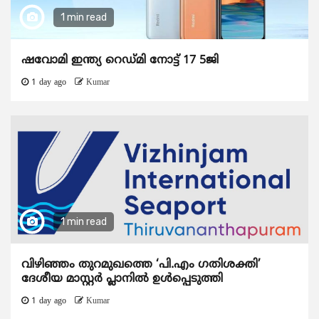
1 min read
ഷവോമി ഇന്ത്യ റെഡ്മി നോട്ട് 17 5ജി
1 day ago
Kumar
1 min read
വിഴിഞ്ഞം തുറമുഖത്തെ ‘പി.എം ഗതിശക്തി’
ദേശീയ മാസ്റ്റർ പ്ലാനിൽ ഉൾപ്പെടുത്തി
1 day ago
Kumar