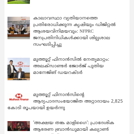
കാലാവസ്ഥാ വ്യതിയാനത്തെ
പ്രതിരോധിക്കുന്ന കൃഷിയും ഡിജിറ്റൽ
ആശയവിനിമയവും: NFPRC
ജനപ്രതിനിധികൾക്കായി ശില്പശാല
സംഘടിപ്പിച്ചു
മുത്തൂറ്റ് ഫിനാൻസിൽ നേതൃമാറ്റം:
അലക്സാണ്ടർ ജോർജ് പുതിയ
മാനേജിങ് ഡയറക്ടർ
മുത്തൂറ്റ് ഫിനാൻസിന്റെ
ആദ്യപാദസംയോജിത അറ്റാദായം 2,825
കോടി രൂപയായി ഉയർന്നു
‘അക്ഷയ തങ്ക മാളിഗൈ’: പ്രാദേശിക
ആഭരണ ബ്രാന്‍ഡുമായി കല്യാണ്‍