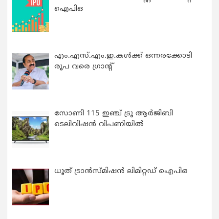
ഐപിഒ
എം.എസ്.എം.ഇ.കൾക്ക് ഒന്നരക്കോടി
രൂപ വരെ ഗ്രാന്റ്
സോണി 115 ഇഞ്ച് ട്രൂ ആർജിബി
ടെലിവിഷൻ വിപണിയിൽ
ധൂത് ട്രാൻസ്മിഷൻ ലിമിറ്റഡ് ഐപിഒ