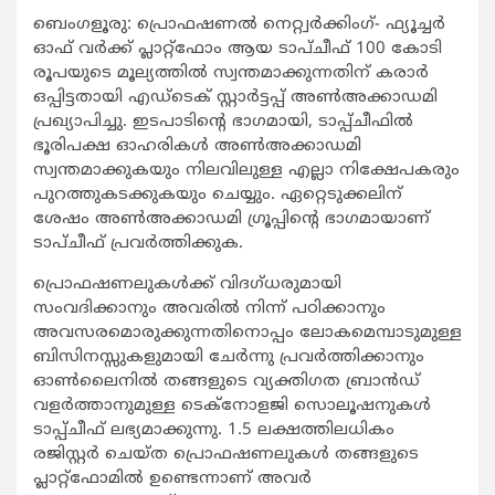
ബെംഗളൂരു: പ്രൊഫഷണല്‍ നെറ്റ്വര്‍ക്കിംഗ്- ഫ്യൂച്ചര്‍
ഓഫ് വര്‍ക്ക് പ്ലാറ്റ്ഫോം ആയ ടാപ്ചീഫ് 100 കോടി
രൂപയുടെ മൂല്യത്തില്‍ സ്വന്തമാക്കുന്നതിന് കരാര്‍
ഒപ്പിട്ടതായി എഡ്ടെക് സ്റ്റാര്‍ട്ടപ്പ് അണ്‍അക്കാഡമി
പ്രഖ്യാപിച്ചു. ഇടപാടിന്‍റെ ഭാഗമായി, ടാപ്പ്ചീഫില്‍
ഭൂരിപക്ഷ ഓഹരികള്‍ അണ്‍അക്കാഡമി
സ്വന്തമാക്കുകയും നിലവിലുള്ള എല്ലാ നിക്ഷേപകരും
പുറത്തുകടക്കുകയും ചെയ്യും. ഏറ്റെടുക്കലിന്
ശേഷം അണ്‍അക്കാഡമി ഗ്രൂപ്പിന്‍റെ ഭാഗമായാണ്
ടാപ്ചീഫ് പ്രവര്‍ത്തിക്കുക.
പ്രൊഫഷണലുകള്‍ക്ക് വിദഗ്ധരുമായി
സംവദിക്കാനും അവരില്‍ നിന്ന് പഠിക്കാനും
അവസരമൊരുക്കുന്നതിനൊപ്പം ലോകമെമ്പാടുമുള്ള
ബിസിനസ്സുകളുമായി ചേര്‍ന്നു പ്രവര്‍ത്തിക്കാനും
ഓണ്‍ലൈനില്‍ തങ്ങളുടെ വ്യക്തിഗത ബ്രാന്‍ഡ്
വളര്‍ത്താനുമുള്ള ടെക്നോളജി സൊലൂഷനുകള്‍
ടാപ്പ്ചീഫ് ലഭ്യമാക്കുന്നു. 1.5 ലക്ഷത്തിലധികം
രജിസ്റ്റര്‍ ചെയ്ത പ്രൊഫഷണലുകള്‍ തങ്ങളുടെ
പ്ലാറ്റ്ഫോമില്‍ ഉണ്ടെന്നാണ് അവര്‍