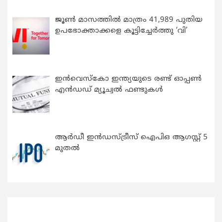
ജൂൺ മാസത്തിൽ മാത്രം 41,989 പുതിയ
ഉപഭോക്താക്കളെ കൂട്ടിച്ചേർത്തു ‘വി’
ഇന്‍വെസ്കോ ഇന്ത്യയുടെ രണ്ട് ഓപ്പണ്‍
എന്‍ഡഡ് മ്യൂച്വല്‍ ഫണ്ടുകള്‍
ആർഡീ ഇൻഡസ്ട്രീസ് ഐപിഒ ആഗസ്റ്റ് 5
മുതൽ