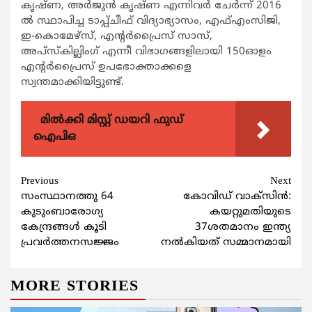
കൃഷ്ണ, അര്‍ജുന്‍ കൃഷ്ണ എന്നിവര്‍ ചേര്‍ന്ന് 2016
ല്‍ സ്ഥാപിച്ച ടാപ്പ്ചീഫ് വിദ്യാഭ്യാസം, എഫ്എംസിജി,
ഇ-കൊമേഴ്സ്, എന്‍റര്‍പ്രൈസ് സാസ്,
അപ്സ്കില്ലിംഗ് എന്നീ വിഭാഗങ്ങളിലായി 150ഓളം
എന്‍റര്‍പ്രൈസ് ഉപഭോക്താക്കളെ
സ്വന്തമാക്കിയിട്ടുണ്ട്.
മിൽക്കി മിസ്റ്റ് ഡയറി ഫുഡ്
ഐപിഒ
Continue
Previous
Next
സംസ്ഥാനത്തു 64
കോവിഡ് വാക്സിന്‍:
Reading
കുടുംബാരോഗ്യ
കയറ്റുമതിയുടെ
കേന്ദ്രങ്ങള്‍ കൂടി
37ശതമാനം ഇന്ത്യ
പ്രവര്‍ത്തനസജ്ജം
നല്‍കിയത് സമ്മാനമായി
MORE STORIES