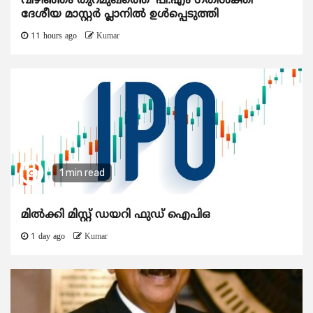
വിഴിഞ്ഞം തുറമുഖത്തെ ‘പി.എം ഗതിശക്തി’
ദേശീയ മാസ്റ്റർ പ്ലാനിൽ ഉൾപ്പെടുത്തി
11 hours ago
Kumar
1 min read
മിൽക്കി മിസ്റ്റ് ഡയറി ഫുഡ് ഐപിഒ
1 day ago
Kumar