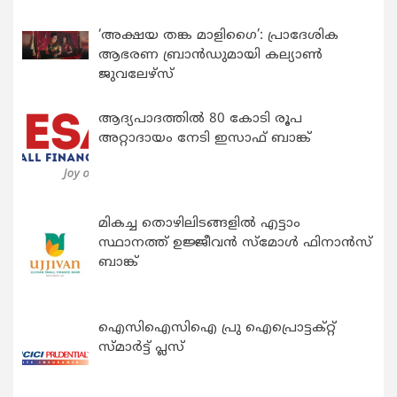
‘അക്ഷയ തങ്ക മാളിഗൈ’: പ്രാദേശിക
ആഭരണ ബ്രാന്‍ഡുമായി കല്യാണ്‍
ജുവലേഴ്‌സ്
ആദ്യപാദത്തിൽ 80 കോടി രൂപ
അറ്റാദായം നേടി ഇസാഫ് ബാങ്ക്
മികച്ച തൊഴിലിടങ്ങളിൽ എട്ടാം
സ്ഥാനത്ത് ഉജ്ജീവൻ സ്മോൾ ഫിനാൻസ്
ബാങ്ക്
ഐസിഐസിഐ പ്രു ഐപ്രൊട്ടക്റ്റ്
സ്മാർട്ട് പ്ലസ്