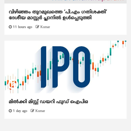
വിഴിഞ്ഞം തുറമുഖത്തെ ‘പി.എം ഗതിശക്തി’
ദേശീയ മാസ്റ്റർ പ്ലാനിൽ ഉൾപ്പെടുത്തി
11 hours ago
Kumar
മിൽക്കി മിസ്റ്റ് ഡയറി ഫുഡ് ഐപിഒ
1 day ago
Kumar