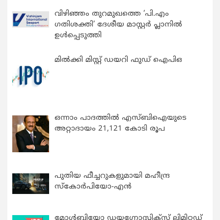
വിഴിഞ്ഞം തുറമുഖത്തെ ‘പി.എം
ഗതിശക്തി’ ദേശീയ മാസ്റ്റർ പ്ലാനിൽ
ഉൾപ്പെടുത്തി
മിൽക്കി മിസ്റ്റ് ഡയറി ഫുഡ് ഐപിഒ
ഒന്നാം പാദത്തിൽ എസ്ബിഐയുടെ
അറ്റാദായം 21,121 കോടി രൂപ
പുതിയ ഫീച്ചറുകളുമായി മഹീന്ദ്ര
സ്കോർപിയോ-എൻ
മോൾബിയോ ഡയഗ്നോസ്റ്റിക്സ് ലിമിറ്റഡ്