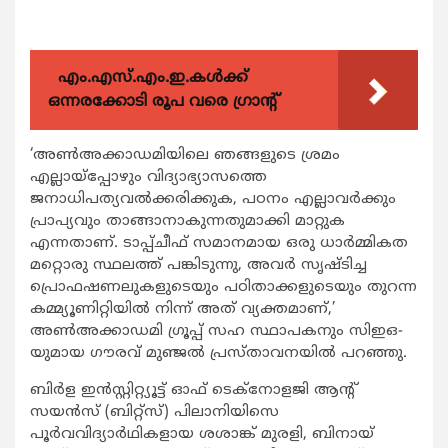
എം.എസ്.എം.ഇ.കൾക്ക്
ഒന്നരക്കോടി രൂപ വരെ ഗ്രാന്റ്
‘അണ്‍അക്കാഡമിയിലെ ഞങ്ങളുടെ ശ്രമം
എല്ലായ്പ്പോഴും വിദ്യാഭ്യാസത്തെ
ജനാധിപത്യവല്‍ക്കരിക്കുക, പഠനം എല്ലാവര്‍ക്കും
പ്രാപ്യവും താങ്ങാനാകുന്നതുമാക്കി മാറ്റുക
എന്നതാണ്. ടാപ്പ്ചീഫ് സമാനമായ ഒരു ധാര്‍മ്മികത
മറ്റൊരു സ്ഥലത്ത് പങ്കിടുന്നു, അവര്‍ സൃഷ്ടിച്ച
പ്രൊഫഷണലുകളുടെയും പഠിതാക്കളുടെയും തുറന്ന
കമ്മ്യൂണിറ്റിയില്‍ നിന്ന് അത് വ്യക്തമാണ്,’
അണ്‍അക്കാഡമി ഗ്രൂപ്പ് സഹ സ്ഥാപകനും സിഇഒ-
യുമായ ഗൗരവ് മുഞ്ജല്‍ പ്രസ്താവനയില്‍ പറഞ്ഞു.
ബിര്‍ള ഇന്‍സ്റ്റിറ്റ്യൂട്ട് ഓഫ് ടെക്നോളജി ആന്‍റ്
സയന്‍സ് (ബിറ്റ്സ്) പിലാനിയിസെ
പൂര്‍വവിദ്യാര്‍ഥികളായ ശശാങ്ക് മുരളി, ബിനായ്