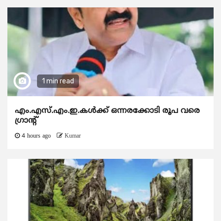
1 min read
എം.എസ്.എം.ഇ.കൾക്ക് ഒന്നരക്കോടി രൂപ വരെ
ഗ്രാന്റ്
4 hours ago
Kumar