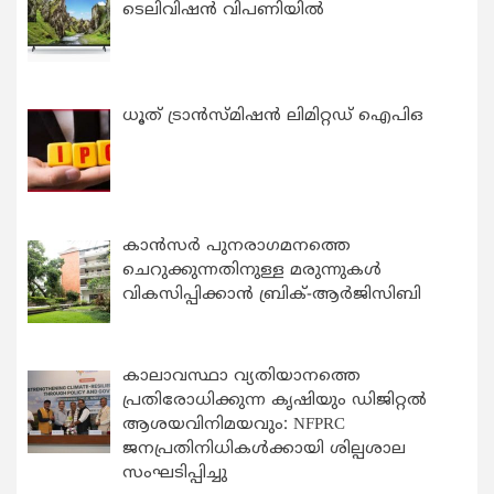
ടെലിവിഷൻ വിപണിയിൽ
ധൂത് ട്രാൻസ്മിഷൻ ലിമിറ്റഡ് ഐപിഒ
കാന്‍സര്‍ പുനരാഗമനത്തെ
ചെറുക്കുന്നതിനുള്ള മരുന്നുകള്‍
വികസിപ്പിക്കാന്‍ ബ്രിക്-ആര്‍ജിസിബി
കാലാവസ്ഥാ വ്യതിയാനത്തെ
പ്രതിരോധിക്കുന്ന കൃഷിയും ഡിജിറ്റൽ
ആശയവിനിമയവും: NFPRC
ജനപ്രതിനിധികൾക്കായി ശില്പശാല
സംഘടിപ്പിച്ചു