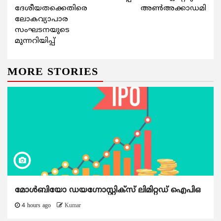
Reading
ദേശീയതക്കെതിരെ
അണ്‍അക്കാഡമി
ലോകവ്യാപാര
സംഘടനയുടെ
മുന്നറിയിപ്പ്
MORE STORIES
മോൾബിയോ ഡയഗ്നോസ്റ്റിക്സ് ലിമിറ്റഡ് ഐപിഒ
4 hours ago
Kumar