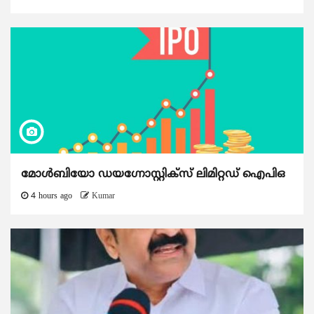
മോൾബിയോ ഡയഗ്നോസ്റ്റിക്സ് ലിമിറ്റഡ് ഐപിഒ
4 hours ago
Kumar