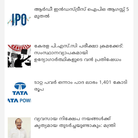
ആർഡീ ഇൻഡസ്ട്രീസ് ഐപിഒ ആഗസ്റ്റ് 5
മുതൽ
കേരള പി.എസ്.സി പരീക്ഷാ ക്രമക്കേട്:
സംസ്ഥാനവ്യാപകമായി
ഉദ്യോഗാര്‍ത്ഥികളുടെ വന്‍ പ്രതിഷേധം
ടാറ്റ പവർ ഒന്നാം പാദ ലാഭം 1,401 കോടി
രൂപ
വ്യവസായ നിക്ഷേപ നയങ്ങള്‍ക്ക്
കൃത്യമായ തുടര്‍ച്ചയുണ്ടാകും: മന്ത്രി