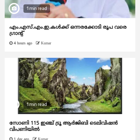
1 min read
എം.എസ്.എം.ഇ.കൾക്ക് ഒന്നരക്കോടി രൂപ വരെ
ഗ്രാന്റ്
4 hours ago
Kumar
1 min read
സോണി 115 ഇഞ്ച് ട്രൂ ആർജിബി ടെലിവിഷൻ
വിപണിയിൽ
1 day ago
Kumar