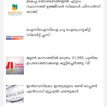
മികച്ച തൊഴിലിടങ്ങളിൽ എട്ടാം
സ്ഥാനത്ത് ഉജ്ജീവൻ സ്മോൾ ഫിനാൻസ്
ബാങ്ക്
ഐസിഐസിഐ പ്രു ഐപ്രൊട്ടക്റ്റ്
സ്മാർട്ട് പ്ലസ്
ജൂൺ മാസത്തിൽ മാത്രം 41,989 പുതിയ
ഉപഭോക്താക്കളെ കൂട്ടിച്ചേർത്തു ‘വി’
ഇന്‍വെസ്കോ ഇന്ത്യയുടെ രണ്ട് ഓപ്പണ്‍
എന്‍ഡഡ് മ്യൂച്വല്‍ ഫണ്ടുകള്‍