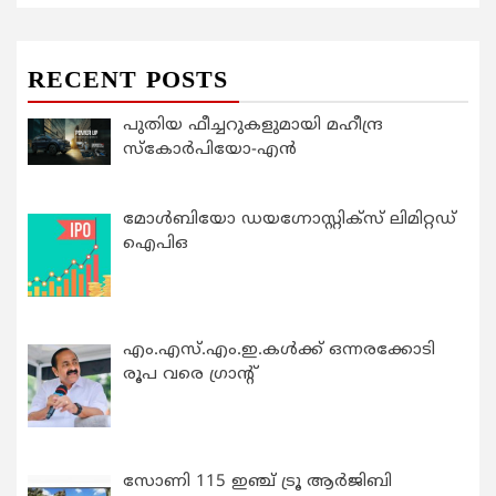
RECENT POSTS
പുതിയ ഫീച്ചറുകളുമായി മഹീന്ദ്ര
സ്കോർപിയോ-എൻ
മോൾബിയോ ഡയഗ്നോസ്റ്റിക്സ് ലിമിറ്റഡ്
ഐപിഒ
എം.എസ്.എം.ഇ.കൾക്ക് ഒന്നരക്കോടി
രൂപ വരെ ഗ്രാന്റ്
സോണി 115 ഇഞ്ച് ട്രൂ ആർജിബി