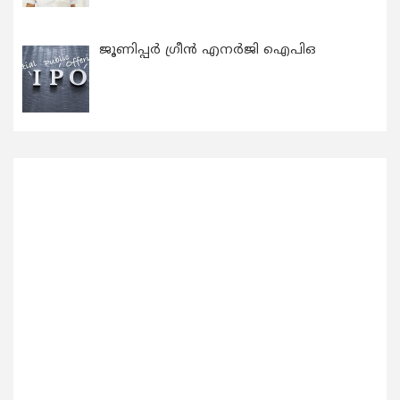
ജൂണിപ്പർ ഗ്രീൻ എനർജി ഐപിഒ