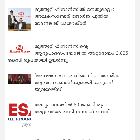
മുത്തൂറ്റ് ഫിനാൻസിൽ നേതൃമാറ്റം:
അലക്സാണ്ടർ ജോർജ് പുതിയ
മാനേജിങ് ഡയറക്ടർ
മുത്തൂറ്റ് ഫിനാൻസിന്റെ
ആദ്യപാദസംയോജിത അറ്റാദായം 2,825
കോടി രൂപയായി ഉയർന്നു
‘അക്ഷയ തങ്ക മാളിഗൈ’: പ്രാദേശിക
ആഭരണ ബ്രാന്‍ഡുമായി കല്യാണ്‍
ജുവലേഴ്‌സ്
ആദ്യപാദത്തിൽ 80 കോടി രൂപ
അറ്റാദായം നേടി ഇസാഫ് ബാങ്ക്