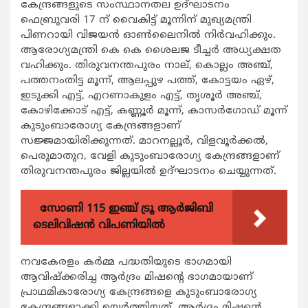
കേന്ദ്രങ്ങളുടെ സംസ്ഥാനതല ഉദ്ഘാടനം
ഫെബ്രുവരി 17 ന് വൈകിട്ട് മൂന്നിന് മുഖ്യമന്ത്രി
പിണറായി വിജയന്‍ ഓണ്‍ലൈനില്‍ നിര്‍വഹിക്കും.
ആരോഗ്യമന്ത്രി കെ കെ ശൈലജ ടീച്ചര്‍ അധ്യക്ഷത
വഹിക്കും. തിരുവനന്തപുരം നാല്, കൊല്ലം അഞ്ച്,
പത്തനംതിട്ട മൂന്ന്, ആലപ്പുഴ പത്ത്, കോട്ടയം ഏഴ്,
ഇടുക്കി എട്ട്, എറണാകുളം എട്ട്, തൃശൂര്‍ അഞ്ച്,
കോഴിക്കോട് എട്ട്, കണ്ണൂര്‍ മൂന്ന്, കാസര്‍ഗോഡ് മൂന്ന്
കുടുംബാരോഗ്യ കേന്ദ്രങ്ങളാണ്
സജ്ജമായിരിക്കുന്നത്. മാറനല്ലൂര്‍, വിളവൂര്‍ക്കല്‍,
പെരുമാതുറ, വേളി കുടുംബാരോഗ്യ കേന്ദ്രങ്ങളാണ്
തിരുവനന്തപുരം ജില്ലയില്‍ ഉദ്ഘാടനം ചെയ്യുന്നത്.
സോണി 115 ഇഞ്ച് ട്രൂ ആർജിബി
ടെലിവിഷൻ വിപണിയിൽ
നവകേരളം കര്‍മ്മ പദ്ധതിയുടെ ഭാഗമായി
ആവിഷ്ക്കരിച്ച ആര്‍ദ്രം മിഷന്‍റെ ഭാഗമായാണ്
പ്രാഥമികാരോഗ്യ കേന്ദ്രങ്ങളെ കുടുംബാരോഗ്യ
കേന്ദ്രങ്ങളാക്കി ഉയര്‍ത്തിയത്. ആര്‍ദ്രം മിഷന്‍റെ