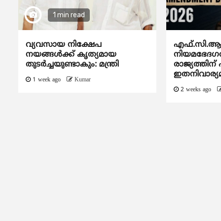
1 min read
വ്യവസായ നിക്ഷേപ
എഫ്.സി.ആര
നയങ്ങള്‍ക്ക് കൃത്യമായ
നിയമഭേദഗത
തുടര്‍ച്ചയുണ്ടാകും: മന്ത്രി
രാജ്യത്തിന്
ഇതനിവാര്യമ
1 week ago
Kumar
2 weeks ago