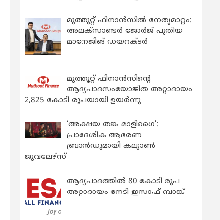
മുത്തൂറ്റ് ഫിനാൻസിൽ നേതൃമാറ്റം:
അലക്സാണ്ടർ ജോർജ് പുതിയ
മാനേജിങ് ഡയറക്ടർ
മുത്തൂറ്റ് ഫിനാൻസിന്റെ
ആദ്യപാദസംയോജിത അറ്റാദായം
2,825 കോടി രൂപയായി ഉയർന്നു
‘അക്ഷയ തങ്ക മാളിഗൈ’:
പ്രാദേശിക ആഭരണ
ബ്രാന്‍ഡുമായി കല്യാണ്‍
ജുവലേഴ്‌സ്
ആദ്യപാദത്തിൽ 80 കോടി രൂപ
അറ്റാദായം നേടി ഇസാഫ് ബാങ്ക്