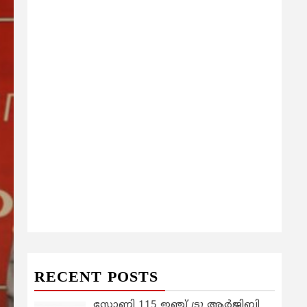
RECENT POSTS
സോണി 115 ഇഞ്ച് ട്രൂ ആർജിബി