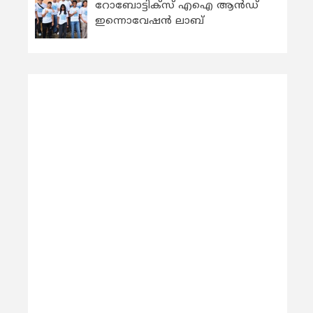
റോബോട്ടിക്സ് എഐ ആന്‍ഡ്
ഇന്നൊവേഷന്‍ ലാബ്