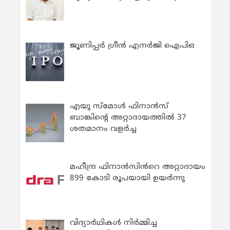
ജൂണിപ്പർ ഗ്രീൻ എനർജി ഐപിഒ
എയു സ്‌മോൾ ഫിനാൻസ്
ബാങ്കിന്റെ അറ്റാദായത്തിൽ 37
ശതമാനം വളർച്ച
മഹീന്ദ്ര ഫിനാൻസിൻറെ അറ്റാദായം
899 കോടി രൂപയായി ഉയർന്നു
വിദ്യാര്‍ഥികള്‍ നിര്‍മ്മിച്ച