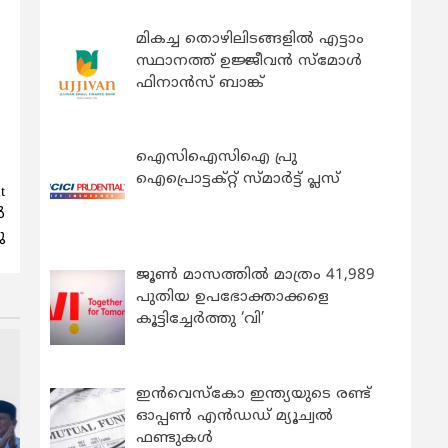
മികച്ച തൊഴിലിടങ്ങളിൽ എട്ടാം
സ്ഥാനത്ത് ഉജ്ജീവൻ സ്മോൾ
ഫിനാൻസ് ബാങ്ക്
ഐസിഐസിഐ പ്രു
ഐപ്രൊട്ടക്റ്റ് സ്മാർട്ട് പ്ലസ്
t
‍
ു
ജൂൺ മാസത്തിൽ മാത്രം 41,989
പുതിയ ഉപഭോക്താക്കളെ
കൂട്ടിച്ചേർത്തു ‘വി’
ഇന്‍വെസ്കോ ഇന്ത്യയുടെ രണ്ട്
ഓപ്പണ്‍ എന്‍ഡഡ് മ്യൂച്വല്‍
ഫണ്ടുകള്‍