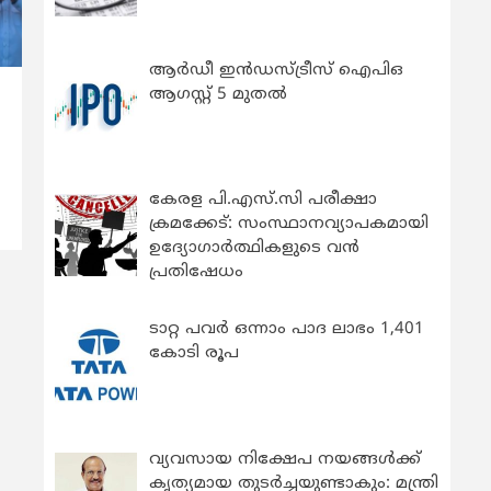
ആർഡീ ഇൻഡസ്ട്രീസ് ഐപിഒ
ആഗസ്റ്റ് 5 മുതൽ
‍
കേരള പി.എസ്.സി പരീക്ഷാ
ക്രമക്കേട്: സംസ്ഥാനവ്യാപകമായി
ഉദ്യോഗാര്‍ത്ഥികളുടെ വന്‍
പ്രതിഷേധം
ടാറ്റ പവർ ഒന്നാം പാദ ലാഭം 1,401
കോടി രൂപ
വ്യവസായ നിക്ഷേപ നയങ്ങള്‍ക്ക്
കൃത്യമായ തുടര്‍ച്ചയുണ്ടാകും: മന്ത്രി