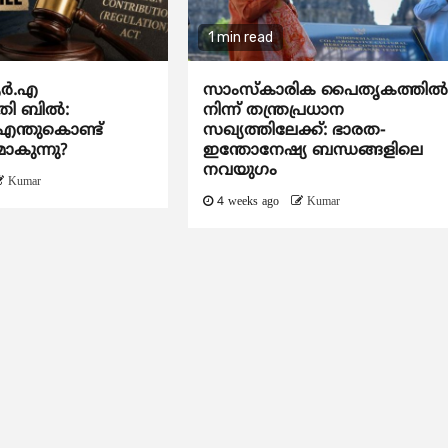
1 min read
്‍.എ
സാംസ്‌കാരിക പൈതൃകത്തില്
ി ബില്‍:
നിന്ന് തന്ത്രപ്രധാന
 എന്തുകൊണ്ട്
സഖ്യത്തിലേക്ക്: ഭാരത-
ാകുന്നു?
ഇന്തോനേഷ്യ ബന്ധങ്ങളിലെ
നവയുഗം
Kumar
4 weeks ago
Kumar