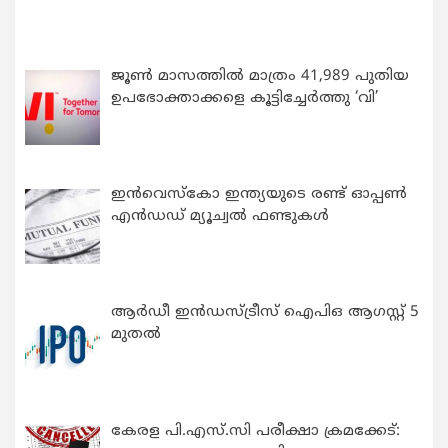
ജൂൺ മാസത്തിൽ മാത്രം 41,989 പുതിയ
ഉപഭോക്താക്കളെ കൂട്ടിച്ചേർത്തു ‘വി’
ഇന്‍വെസ്കോ ഇന്ത്യയുടെ രണ്ട് ഓപ്പണ്‍
എന്‍ഡഡ് മ്യൂച്വല്‍ ഫണ്ടുകള്‍
ആർഡീ ഇൻഡസ്ട്രീസ് ഐപിഒ ആഗസ്റ്റ് 5
മുതൽ
കേരള പി.എസ്.സി പരീക്ഷാ ക്രമക്കേട്: