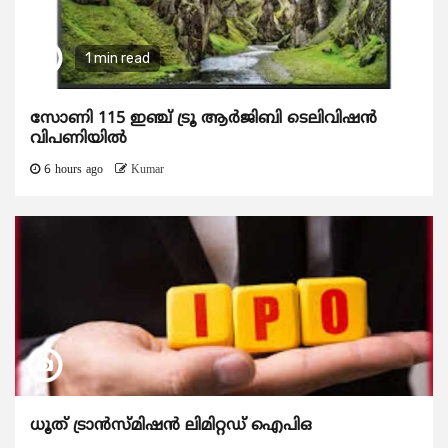
1 min read
സോണി 115 ഇഞ്ച് ട്രൂ ആർജിബി ടെലിവിഷൻ
വിപണിയിൽ
6 hours ago
Kumar
ധൂത് ട്രാൻസ്മിഷൻ ലിമിറ്റഡ് ഐപിഒ