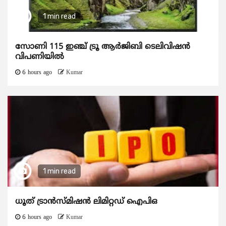
1 min read
സോണി 115 ഇഞ്ച് ട്രൂ ആർജിബി ടെലിവിഷൻ
വിപണിയിൽ
6 hours ago
Kumar
1 min read
ധൂത് ട്രാൻസ്മിഷൻ ലിമിറ്റഡ് ഐപിഒ
6 hours ago
Kumar