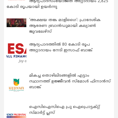
ആദ്യപാദസംയോജിത അറ്റാദായം 2,825
കോടി രൂപയായി ഉയർന്നു
‘അക്ഷയ തങ്ക മാളിഗൈ’: പ്രാദേശിക
ആഭരണ ബ്രാന്‍ഡുമായി കല്യാണ്‍
ജുവലേഴ്‌സ്
ആദ്യപാദത്തിൽ 80 കോടി രൂപ
അറ്റാദായം നേടി ഇസാഫ് ബാങ്ക്
മികച്ച തൊഴിലിടങ്ങളിൽ എട്ടാം
സ്ഥാനത്ത് ഉജ്ജീവൻ സ്മോൾ ഫിനാൻസ്
ബാങ്ക്
ഐസിഐസിഐ പ്രു ഐപ്രൊട്ടക്റ്റ്
സ്മാർട്ട് പ്ലസ്