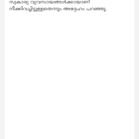
സ്വകാര്യ വ്യവസായങ്ങൾക്കായാണ്
നീക്കിവച്ചിട്ടുള്ളതെന്നും അദ്ദേഹം പറഞ്ഞു.