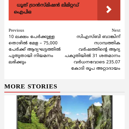
ധൂത് ട്രാൻസ്മിഷൻ ലിമിറ്റഡ്
ഐപിഒ
Continue
Previous
Next
10 ലക്ഷം പേർക്കുള്ള
സിഎസ്ബി ബാങ്കിന്
Reading
തൊഴിൽ മേള – 75,000
സാമ്പത്തിക
പേർക്ക് ആദ്യഘട്ടത്തിൽ
വര്‍ഷത്തിന്‍റെ ആദ്യ
പുതുതായി നിയമനം
പകുതിയില്‍ 31 ശതമാനം
ലഭിക്കും
വര്‍ധനവോടെ 235.07
കോടി രൂപ അറ്റാദായം
MORE STORIES