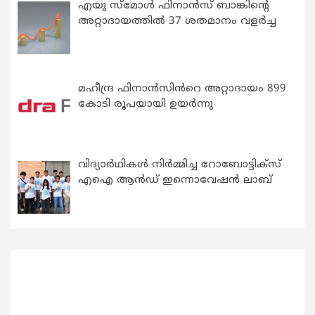
എയു സ്‌മോൾ ഫിനാൻസ് ബാങ്കിന്റെ
അറ്റാദായത്തിൽ 37 ശതമാനം വളർച്ച
മഹീന്ദ്ര ഫിനാൻസിൻറെ അറ്റാദായം 899
കോടി രൂപയായി ഉയർന്നു
വിദ്യാര്‍ഥികള്‍ നിര്‍മ്മിച്ച റോബോട്ടിക്സ്
എഐ ആന്‍ഡ് ഇന്നൊവേഷന്‍ ലാബ്