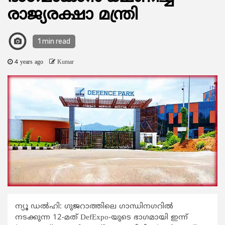
രാജ്യരക്ഷാ മന്ത്രി
1 min read
4 years ago
Kumar
ന്യൂ ഡൽഹി: ഗുജറാത്തിലെ ഗാന്ധിനഗറിൽ
നടക്കുന്ന 12-മത് DefExpo-യുടെ ഭാഗമായി ഇന്ന്