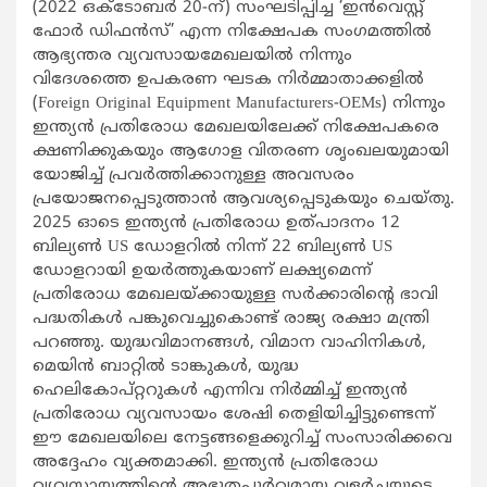
(2022 ഒക്ടോബർ 20-ന്) സംഘടിപ്പിച്ച ‘ഇൻവെസ്റ്റ്
ഫോർ ഡിഫൻസ്’ എന്ന നിക്ഷേപക സംഗമത്തിൽ
ആഭ്യന്തര വ്യവസായമേഖലയിൽ നിന്നും
വിദേശത്തെ ഉപകരണ ഘടക നിർമ്മാതാക്കളിൽ
(Foreign Original Equipment Manufacturers-OEMs) നിന്നും
ഇന്ത്യൻ പ്രതിരോധ മേഖലയിലേക്ക് നിക്ഷേപകരെ
ക്ഷണിക്കുകയും ആഗോള വിതരണ ശൃംഖലയുമായി
യോജിച്ച് പ്രവർത്തിക്കാനുള്ള അവസരം
പ്രയോജനപ്പെടുത്താൻ ആവശ്യപ്പെടുകയും ചെയ്തു.
2025 ഓടെ ഇന്ത്യൻ പ്രതിരോധ ഉത്പാദനം 12
ബില്യൺ US ഡോളറിൽ നിന്ന് 22 ബില്യൺ US
ഡോളറായി ഉയർത്തുകയാണ് ലക്ഷ്യമെന്ന്
പ്രതിരോധ മേഖലയ്‌ക്കായുള്ള സർക്കാരിന്റെ ഭാവി
പദ്ധതികൾ പങ്കുവെച്ചുകൊണ്ട് രാജ്യ രക്ഷാ മന്ത്രി
പറഞ്ഞു. യുദ്ധവിമാനങ്ങൾ, വിമാന വാഹിനികൾ,
മെയിൻ ബാറ്റിൽ ടാങ്കുകൾ, യുദ്ധ
ഹെലികോപ്റ്ററുകൾ എന്നിവ നിർമ്മിച്ച് ഇന്ത്യൻ
പ്രതിരോധ വ്യവസായം ശേഷി തെളിയിച്ചിട്ടുണ്ടെന്ന്
ഈ മേഖലയിലെ നേട്ടങ്ങളെക്കുറിച്ച് സംസാരിക്കവെ
അദ്ദേഹം വ്യക്തമാക്കി. ഇന്ത്യൻ പ്രതിരോധ
വ്യവസായത്തിന്റെ അഭൂതപൂർവമായ വളർച്ചയുടെ