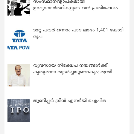
സംസ്ഥാനവ്യാപകമായി
ഉദ്യോഗാര്‍ത്ഥികളുടെ വന്‍ പ്രതിഷേധം
ടാറ്റ പവർ ഒന്നാം പാദ ലാഭം 1,401 കോടി
രൂപ
വ്യവസായ നിക്ഷേപ നയങ്ങള്‍ക്ക്
കൃത്യമായ തുടര്‍ച്ചയുണ്ടാകും: മന്ത്രി
ജൂണിപ്പർ ഗ്രീൻ എനർജി ഐപിഒ