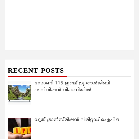
RECENT POSTS
സോണി 115 ഇഞ്ച് ട്രൂ ആർജിബി
ടെലിവിഷൻ വിപണിയിൽ
ധൂത് ട്രാൻസ്മിഷൻ ലിമിറ്റഡ് ഐപിഒ