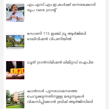
എം.എസ്.എം.ഇ.കൾക്ക് ഒന്നരക്കോടി
രൂപ വരെ ഗ്രാന്റ്
സോണി 115 ഇഞ്ച് ട്രൂ ആർജിബി
ടെലിവിഷൻ വിപണിയിൽ
ധൂത് ട്രാൻസ്മിഷൻ ലിമിറ്റഡ് ഐപിഒ
കാന്‍സര്‍ പുനരാഗമനത്തെ
ചെറുക്കുന്നതിനുള്ള മരുന്നുകള്‍
വികസിപ്പിക്കാന്‍ ബ്രിക്-ആര്‍ജിസിബി