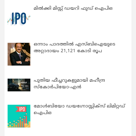
മിൽക്കി മിസ്റ്റ് ഡയറി ഫുഡ് ഐപിഒ
ഒന്നാം പാദത്തിൽ എസ്ബിഐയുടെ
അറ്റാദായം 21,121 കോടി രൂപ
പുതിയ ഫീച്ചറുകളുമായി മഹീന്ദ്ര
സ്കോർപിയോ-എൻ
മോൾബിയോ ഡയഗ്നോസ്റ്റിക്സ് ലിമിറ്റഡ്
ഐപിഒ