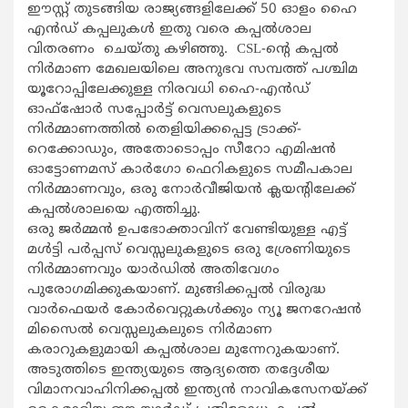
ഈസ്റ്റ് തുടങ്ങിയ രാജ്യങ്ങളിലേക്ക് 50 ഓളം ഹൈ
എൻഡ് കപ്പലുകൾ ഇതു വരെ കപ്പൽശാല
വിതരണം ചെയ്തു കഴിഞ്ഞു. CSL-ൻ്റെ കപ്പൽ
നിർമാണ മേഖലയിലെ അനുഭവ സമ്പത്ത് പശ്ചിമ
യൂറോപ്പിലേക്കുള്ള നിരവധി ഹൈ-എൻഡ്
ഓഫ്‌ഷോർ സപ്പോർട്ട് വെസലുകളുടെ
നിർമ്മാണത്തിൽ തെളിയിക്കപ്പെട്ട ട്രാക്ക്-
റെക്കോഡും, അതോടൊപ്പം സീറോ എമിഷൻ
ഓട്ടോണമസ് കാർഗോ ഫെറികളുടെ സമീപകാല
നിർമ്മാണവും, ഒരു നോർവീജിയൻ ക്ലയൻ്റിലേക്ക്
കപ്പൽശാലയെ എത്തിച്ചു.
ഒരു ജർമ്മൻ ഉപഭോക്താവിന് വേണ്ടിയുള്ള എട്ട്
മൾട്ടി പർപ്പസ് വെസ്സലുകളുടെ ഒരു ശ്രേണിയുടെ
നിർമ്മാണവും യാർഡിൽ അതിവേഗം
പുരോഗമിക്കുകയാണ്. മുങ്ങിക്കപ്പൽ വിരുദ്ധ
വാർഫെയർ കോർവെറ്റുകൾക്കും ന്യൂ ജനറേഷൻ
മിസൈൽ വെസ്സലുകലുടെ നിർമാണ
കരാറുകളുമായി കപ്പൽശാല മുന്നേറുകയാണ്.
അടുത്തിടെ ഇന്ത്യയുടെ ആദ്യത്തെ തദ്ദേശീയ
വിമാനവാഹിനിക്കപ്പൽ ഇന്ത്യൻ നാവികസേനയ്ക്ക്