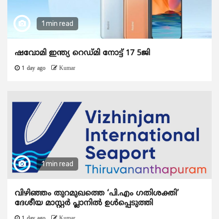
1 min read
ഷവോമി ഇന്ത്യ റെഡ്മി നോട്ട് 17 5ജി
1 day ago
Kumar
1 min read
വിഴിഞ്ഞം തുറമുഖത്തെ ‘പി.എം ഗതിശക്തി’
ദേശീയ മാസ്റ്റർ പ്ലാനിൽ ഉൾപ്പെടുത്തി
1 day ago
Kumar