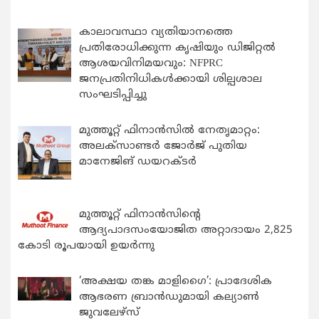
കാലാവസ്ഥാ വ്യതിയാനത്തെ
പ്രതിരോധിക്കുന്ന കൃഷിയും ഡിജിറ്റൽ
ആശയവിനിമയവും: NFPRC
ജനപ്രതിനിധികൾക്കായി ശില്പശാല
സംഘടിപ്പിച്ചു
മുത്തൂറ്റ് ഫിനാൻസിൽ നേതൃമാറ്റം:
അലക്സാണ്ടർ ജോർജ് പുതിയ
മാനേജിങ് ഡയറക്ടർ
മുത്തൂറ്റ് ഫിനാൻസിന്റെ
ആദ്യപാദസംയോജിത അറ്റാദായം 2,825
കോടി രൂപയായി ഉയർന്നു
‘അക്ഷയ തങ്ക മാളിഗൈ’: പ്രാദേശിക
ആഭരണ ബ്രാന്‍ഡുമായി കല്യാണ്‍
ജുവലേഴ്‌സ്