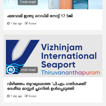
1 min read
ഷവോമി ഇന്ത്യ റെഡ്മി നോട്ട് 17 5ജി
1 day ago
Kumar
1 min read
വിഴിഞ്ഞം തുറമുഖത്തെ ‘പി.എം ഗതിശക്തി’
ദേശീയ മാസ്റ്റർ പ്ലാനിൽ ഉൾപ്പെടുത്തി
1 day ago
Kumar