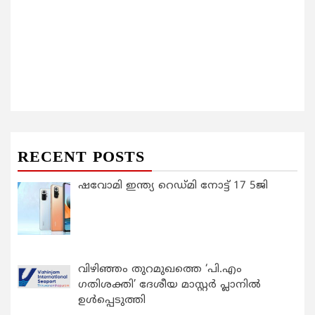
RECENT POSTS
ഷവോമി ഇന്ത്യ റെഡ്മി നോട്ട് 17 5ജി
വിഴിഞ്ഞം തുറമുഖത്തെ ‘പി.എം
ഗതിശക്തി’ ദേശീയ മാസ്റ്റർ പ്ലാനിൽ
ഉൾപ്പെടുത്തി