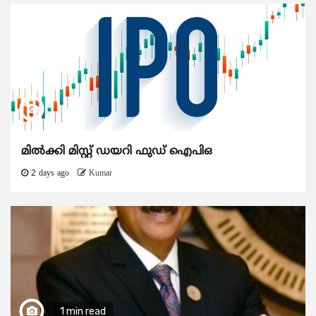
മിൽക്കി മിസ്റ്റ് ഡയറി ഫുഡ് ഐപിഒ
2 days ago
Kumar
1 min read