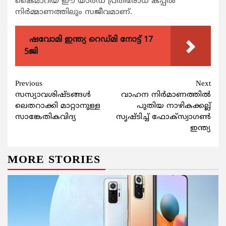
കൈമാറിയ ഈ യാർഡ് പ്രതിരോധ കപ്പൽ
നിർമ്മാണത്തിലും സജീവമാണ്.
ഷവോമി ഇന്ത്യ റെഡ്മി നോട്ട് 17
5ജി
Continue
Previous
Next
സസ്യാവശിഷ്ടങ്ങള്‍
വാഹന നിര്‍മാണത്തില്‍
Reading
ലെതറാക്കി മാറ്റാനുള്ള
പുതിയ നാഴികക്കല്ല്
സാങ്കേതികവിദ്യ
സൃഷ്ടിച്ച് ഫോക്സ്വാഗണ്‍
ഇന്ത്യ
MORE STORIES