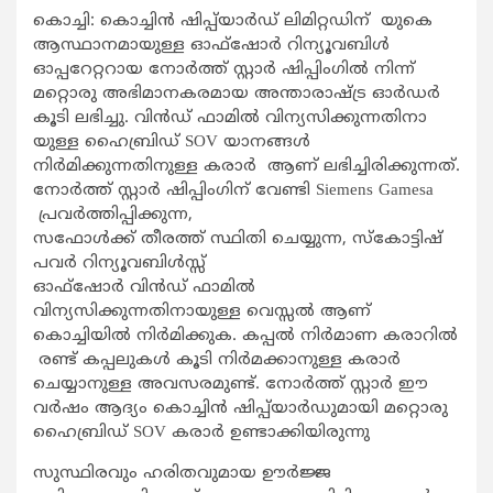
കൊച്ചി: കൊച്ചിൻ ഷിപ്പ്‌യാർഡ് ലിമിറ്റഡിന് യുകെ
ആസ്ഥാനമായുള്ള ഓഫ്‌ഷോർ റിന്യൂവബിൾ
ഓപ്പറേറ്ററായ നോർത്ത് സ്റ്റാർ ഷിപ്പിംഗിൽ നിന്ന്
മറ്റൊരു അഭിമാനകരമായ അന്താരാഷ്ട്ര ഓർഡർ
കൂടി ലഭിച്ചു. വിൻഡ്‌ ഫാമിൽ വിന്യസിക്കുന്നതിനാ
യുള്ള ഹൈബ്രിഡ് SOV യാനങ്ങൾ
നിർമിക്കുന്നതിനുള്ള കരാർ ആണ് ലഭിച്ചിരിക്കുന്നത്.
നോർത്ത് സ്റ്റാർ ഷിപ്പിംഗിന് വേണ്ടി Siemens Gamesa
പ്രവർത്തിപ്പിക്കുന്ന,
സഫോൾക്ക് തീരത്ത് സ്ഥിതി ചെയ്യുന്ന, സ്കോട്ടിഷ്
പവർ റിന്യൂവബിൾസ്സ്
ഓഫ്‌ഷോർ വിൻഡ്‌ ഫാമിൽ
വിന്യസിക്കുന്നതിനായുള്ള വെസ്സൽ ആണ്
കൊച്ചിയിൽ നിർമിക്കുക. കപ്പൽ നിർമാണ കരാറിൽ
രണ്ട് കപ്പലുകൾ കൂടി നിർമക്കാനുള്ള കരാർ
ചെയ്യാനുള്ള അവസരമുണ്ട്. നോർത്ത് സ്റ്റാർ ഈ
വർഷം ആദ്യം കൊച്ചിൻ ഷിപ്പ്‌യാർഡുമായി മറ്റൊരു
ഹൈബ്രിഡ് SOV കരാർ ഉണ്ടാക്കിയിരുന്നു
സുസ്ഥിരവും ഹരിതവുമായ ഊർജ്ജ