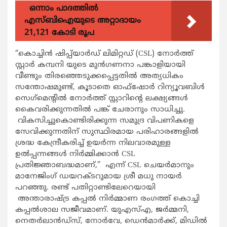
ഒന്നാം പാദത്തിൽ
എസ്ബിഐയുടെ അറ്റാദായം
21,121 കോടി രൂപ
“കൊച്ചിൻ ഷിപ്പ്‌യാർഡ് ലിമിറ്റഡ് (CSL) നോർത്ത്
സ്റ്റാർ കമ്പനി യുടെ മുൻഗണനാ പങ്കാളിയായി
വീണ്ടും തിരഞ്ഞെടുക്കപ്പെട്ടതിൽ അത്യധികം
സന്തോഷമുണ്ട്, കൂടാതെ ഓഫ്‌ഷോർ റിന്യൂവബിൾ
സെഗ്‌മെൻ്റിൽ നോർത്ത് സ്റ്റാറിൻ്റെ ലക്ഷ്യങ്ങൾ
കൈവരിക്കുന്നതിൽ പങ്ക് ചേരാനും സാധിച്ചു.
വികസിച്ചുകൊണ്ടിരിക്കുന്ന സമുദ്ര വിപണികളെ
സേവിക്കുന്നതിന് സുസ്ഥിരമായ പരിഹാരങ്ങളിൽ
ശ്രദ്ധ കേന്ദ്രീകരിച്ച് ഉയർന്ന നിലവാരമുള്ള
ഉൽപ്പന്നങ്ങൾ നിർമ്മിക്കാൻ CSL
പ്രതിജ്ഞാബദ്ധമാണ്,” എന്ന് CSL ചെയർമാനും
മാനേജിംഗ് ഡയറക്ടറുമായ ശ്രീ മധു നായർ
പറഞ്ഞു. രണ്ട് പതിറ്റാണ്ടിലേറെയായി
അന്താരാഷ്ട്ര കപ്പൽ നിർമ്മാണ രംഗത്ത് കൊച്ചി
കപ്പൽശാല സജീവമാണ്. യുഎസ്എ, ജർമ്മനി,
നെതർലാൻഡ്‌സ്, നോർവേ, ഡെൻമാർക്ക്, മിഡിൽ