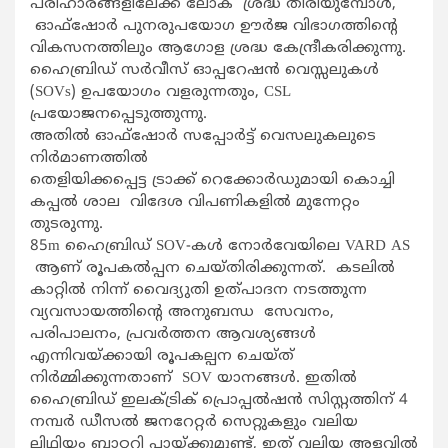
പരിഹാരങ്ങളിലേക്ക് ലോക ശ്രദ്ധ തിരിയുമ്പോൾ,
ഓഫ്‌ഷോർ പുനരുപയോഗ ഊർജ വിഭാഗത്തിൻ്റെ
വികസനത്തിലും ആഗോള ശ്രദ്ധ കേന്ദ്രീകരിക്കുന്നു.
ഹൈബ്രിഡ് സർവീസ് ഓപ്പറേഷൻ വെസ്സലുകൾ
(SOVs) ഉപയോഗം വളരുന്നതും, CSL
പ്രയോജനപ്പെടുത്തുന്നു.
അതിൽ ഓഫ്‌ഷോർ സപ്പോർട്ട് വെസലുകലുടെ
നിർമാണത്തിൽ
തെളിയിക്കപ്പെട്ട ട്രാക്ക് റെക്കോർഡുമായി കൊച്ചി
കപ്പൽ ശാല വിദേശ വിപണികളിൽ മുന്നേറ്റം
തുടരുന്നു.
85m ഹൈബ്രിഡ് SOV-കൾ നോർവേയിലെ VARD AS
ആണ് രൂപകൽപ്പന ചെയ്തിരിക്കുന്നത്. കടലിൽ
കാറ്റിൽ നിന്ന് വൈദ്യുതി ഉത്പാദന നടത്തുന്ന
വ്യവസായത്തിൻ്റെ അനുബന്ധ സേവനം,
പരിപാലനം, പ്രവർത്തന ആവശ്യങ്ങൾ
എന്നിവയ്ക്കായി രൂപകല്പന ചെയ്ത്
നിർമ്മിക്കുന്നതാണ് SOV യാനങ്ങൾ. ഇതിൽ
ഹൈബ്രിഡ് ഇലക്ട്രിക് പ്രൊപ്പൽഷൻ സിസ്റ്റത്തിന് 4
നമ്പർ ഡീസൽ ജനറേറ്റർ സെറ്റുകളും വലിയ
ലിഥിയം ബാറ്ററി പായ്ക്കുമുണ്ട്, ഇത് വലിയ അളവിൽ