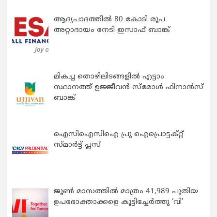
ആദ്യപാദത്തിൽ 80 കോടി രൂപ
അറ്റാദായം നേടി ഇസാഫ് ബാങ്ക്
മികച്ച തൊഴിലിടങ്ങളിൽ എട്ടാം
സ്ഥാനത്ത് ഉജ്ജീവൻ സ്മോൾ ഫിനാൻസ്
ബാങ്ക്
ഐസിഐസിഐ പ്രു ഐപ്രൊട്ടക്റ്റ്
സ്മാർട്ട് പ്ലസ്
ജൂൺ മാസത്തിൽ മാത്രം 41,989 പുതിയ
ഉപഭോക്താക്കളെ കൂട്ടിച്ചേർത്തു ‘വി’