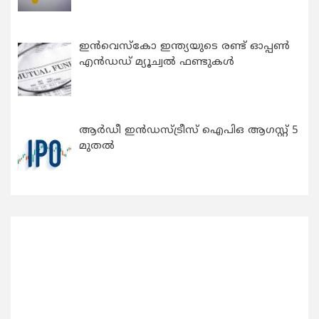
ഇന്‍വെസ്കോ ഇന്ത്യയുടെ രണ്ട് ഓപ്പണ്‍
എന്‍ഡഡ് മ്യൂച്വല്‍ ഫണ്ടുകള്‍
ആർഡീ ഇൻഡസ്ട്രീസ് ഐപിഒ ആഗസ്റ്റ് 5
മുതൽ