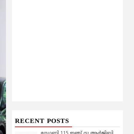
RECENT POSTS
സോണി 115 ഇഞ്ച് ട്രൂ ആർജിബി