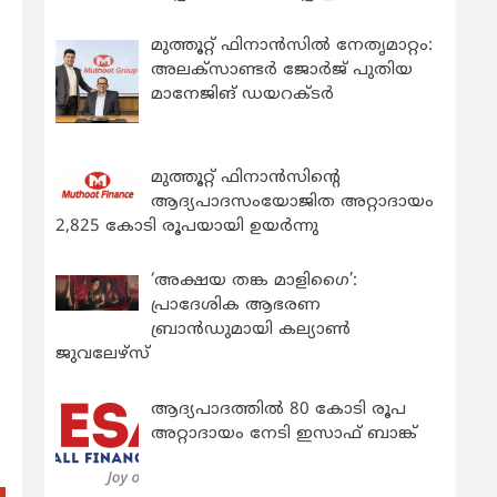
മുത്തൂറ്റ് ഫിനാൻസിൽ നേതൃമാറ്റം:
അലക്സാണ്ടർ ജോർജ് പുതിയ
മാനേജിങ് ഡയറക്ടർ
മുത്തൂറ്റ് ഫിനാൻസിന്റെ
ആദ്യപാദസംയോജിത അറ്റാദായം
2,825 കോടി രൂപയായി ഉയർന്നു
‘അക്ഷയ തങ്ക മാളിഗൈ’:
പ്രാദേശിക ആഭരണ
ബ്രാന്‍ഡുമായി കല്യാണ്‍
ജുവലേഴ്‌സ്
ആദ്യപാദത്തിൽ 80 കോടി രൂപ
അറ്റാദായം നേടി ഇസാഫ് ബാങ്ക്