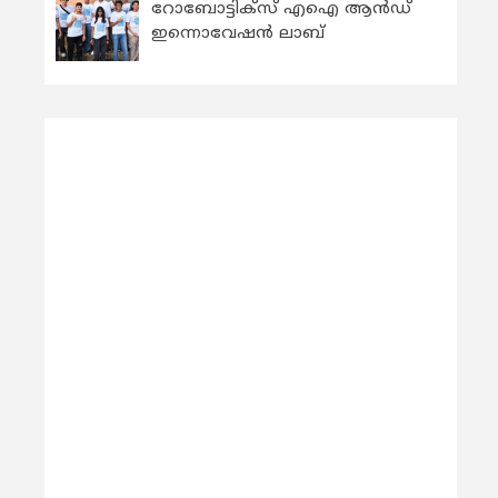
റോബോട്ടിക്സ് എഐ ആന്‍ഡ്
ഇന്നൊവേഷന്‍ ലാബ്