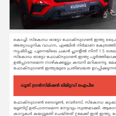
കൊച്ചി: സ്കോഡ ഓട്ടോ ഫോക്സ്വാഗണ്‍ ഇന്ത്യ പ്രൈവറ്
അത്യാധുനിക വാഹന, എഞ്ചിന്‍ നിര്‍മാണ കേന്ദ്രത്തില
സൃഷ്ടിച്ചു. പൂനെയിലെ ചകന്‍ പ്ലാന്‍റില്‍ നിന്ന് 1.
സ്കോഡ ഓട്ടോ ഫോക്സ്വാഗണ്‍ ഇന്ത്യ പൂര്‍ത്തിയാക്കി
ഉല്‍പ്പാദനമെന്ന നാഴികക്കല്ലും കമ്പനി മറികടന്നു. മ
ഫോക്സ്വാഗണ്‍ ഇന്ത്യയുടെ പ്രതിബദ്ധത ഉറപ്പിക്കുന്
ധൂത് ട്രാൻസ്മിഷൻ ലിമിറ്റഡ് ഐപിഒ
ഫോക്സ്വാഗണ്‍ ടൈഗൂണ്‍, വെര്‍ടസ്, സ്കോഡ കുഷാക്ക്, 
യൂണിറ്റ് ഉത്പാദനമെന്ന നേട്ടവും സ്വന്തമാക്കി. 
കാറുകള്‍ കയറ്റുമതി ചെയ്തത് څമേക്ക് ഇന്‍ ഇന്ത്യ, ഫോര്‍ ദ വേള്‍ഡ്چ എന്നതിന്‍റെ മികച്ച പ്രകടനമായി