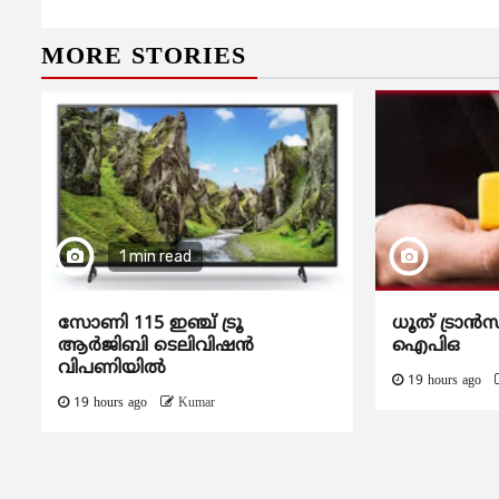
MORE STORIES
1 min read
സോണി 115 ഇഞ്ച് ട്രൂ
ധൂത് ട്രാൻസ
ആർജിബി ടെലിവിഷൻ
ഐപിഒ
വിപണിയിൽ
19 hours ago
19 hours ago
Kumar