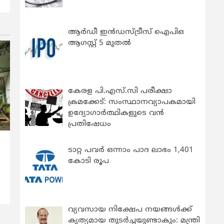
ആർഡീ ഇൻഡസ്ട്രീസ് ഐപിഒ
ആഗസ്റ്റ് 5 മുതൽ
കേരള പി.എസ്.സി പരീക്ഷാ
ക്രമക്കേട്: സംസ്ഥാനവ്യാപകമായി
ഉദ്യോഗാര്‍ത്ഥികളുടെ വന്‍
പ്രതിഷേധം
ടാറ്റ പവർ ഒന്നാം പാദ ലാഭം 1,401
‍
കോടി രൂപ
വ്യവസായ നിക്ഷേപ നയങ്ങള്‍ക്ക്
കൃത്യമായ തുടര്‍ച്ചയുണ്ടാകും: മന്ത്രി