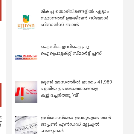
മികച്ച തൊഴിലിടങ്ങളിൽ എട്ടാം
സ്ഥാനത്ത് ഉജ്ജീവൻ സ്മോൾ
ഫിനാൻസ് ബാങ്ക്
ഐസിഐസിഐ പ്രു
ഐപ്രൊട്ടക്റ്റ് സ്മാർട്ട് പ്ലസ്
ജൂൺ മാസത്തിൽ മാത്രം 41,989
പുതിയ ഉപഭോക്താക്കളെ
കൂട്ടിച്ചേർത്തു ‘വി’
t
ഇന്‍വെസ്കോ ഇന്ത്യയുടെ രണ്ട്
്
ഓപ്പണ്‍ എന്‍ഡഡ് മ്യൂച്വല്‍
ഫണ്ടുകള്‍