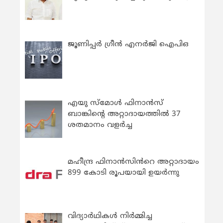
ജൂണിപ്പർ ഗ്രീൻ എനർജി ഐപിഒ
എയു സ്‌മോൾ ഫിനാൻസ്
ബാങ്കിന്റെ അറ്റാദായത്തിൽ 37
ശതമാനം വളർച്ച
മഹീന്ദ്ര ഫിനാൻസിൻറെ അറ്റാദായം
899 കോടി രൂപയായി ഉയർന്നു
വിദ്യാര്‍ഥികള്‍ നിര്‍മ്മിച്ച