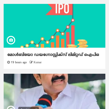
മോൾബിയോ ഡയഗ്നോസ്റ്റിക്സ് ലിമിറ്റഡ് ഐപിഒ
19 hours ago
Kumar