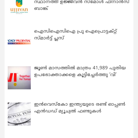
സ്ഥാനത്ത് ഉജ്ജീവൻ സ്മോൾ ഫിനാൻസ്
ബാങ്ക്
ഐസിഐസിഐ പ്രു ഐപ്രൊട്ടക്റ്റ്
സ്മാർട്ട് പ്ലസ്
ജൂൺ മാസത്തിൽ മാത്രം 41,989 പുതിയ
ഉപഭോക്താക്കളെ കൂട്ടിച്ചേർത്തു ‘വി’
ഇന്‍വെസ്കോ ഇന്ത്യയുടെ രണ്ട് ഓപ്പണ്‍
എന്‍ഡഡ് മ്യൂച്വല്‍ ഫണ്ടുകള്‍