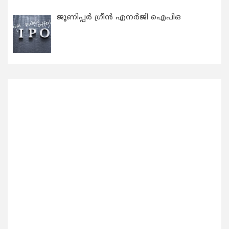
ജൂണിപ്പർ ഗ്രീൻ എനർജി ഐപിഒ