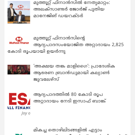
മുത്തൂറ്റ് ഫിനാൻസിൽ നേതൃമാറ്റം:
അലക്സാണ്ടർ ജോർജ് പുതിയ
മാനേജിങ് ഡയറക്ടർ
മുത്തൂറ്റ് ഫിനാൻസിന്റെ
ആദ്യപാദസംയോജിത അറ്റാദായം 2,825
കോടി രൂപയായി ഉയർന്നു
‘അക്ഷയ തങ്ക മാളിഗൈ’: പ്രാദേശിക
ആഭരണ ബ്രാന്‍ഡുമായി കല്യാണ്‍
ജുവലേഴ്‌സ്
ആദ്യപാദത്തിൽ 80 കോടി രൂപ
അറ്റാദായം നേടി ഇസാഫ് ബാങ്ക്
മികച്ച തൊഴിലിടങ്ങളിൽ എട്ടാം