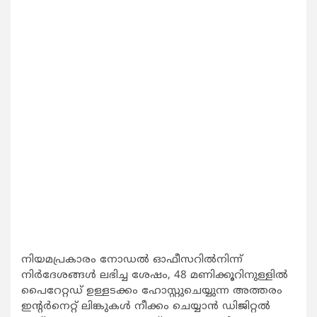
നിയമപ്രകാരം നോഡൽ ഓഫീസറിൽനിന്ന്
നിർദേശങ്ങൾ ലഭിച്ച ശേഷം, 48 മണിക്കൂറിനുള്ളിൽ
പൈറേറ്റഡ് ഉള്ളടക്കം ഹോസ്റ്റുചെയ്യുന്ന അത്തരം
ഇന്റർനെറ്റ് ലിങ്കുകൾ നീക്കം ചെയ്യാൻ ഡിജിറ്റൽ