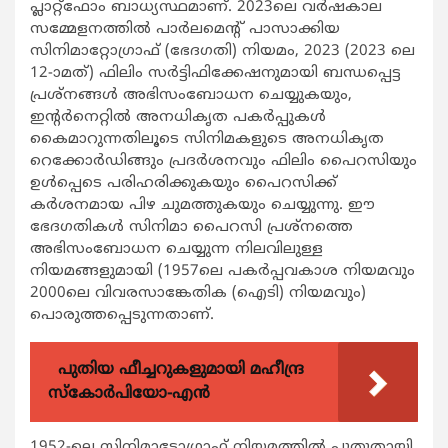
പ്ലാറ്റ്‌ഫോം ബാധ്യസ്ഥമാണ്. 2023ലെ വർഷകാല
സമ്മേളനത്തിൽ പാർലമെന്റ് പാസാക്കിയ
സിനിമാറ്റോഗ്രാഫ് (ഭേദഗതി) നിയമം, 2023 (2023 ലെ
12-ാമത്) ഫിലിം സർട്ടിഫിക്കേഷനുമായി ബന്ധപ്പെട്ട
പ്രശ്നങ്ങൾ അഭിസംബോധന ചെയ്യുകയും,
ഇന്റർനെറ്റിൽ അനധികൃത പകർപ്പുകൾ
കൈമാറുന്നതിലൂടെ സിനിമകളുടെ അനധികൃത
റെക്കോർഡിങ്ങും പ്രദർശനവും ഫിലിം പൈറസിയും
ഉൾപ്പെടെ പരിഹരിക്കുകയും പൈറസിക്ക്
കർശനമായ പിഴ ചുമത്തുകയും ചെയ്യുന്നു. ഈ
ഭേദഗതികൾ സിനിമാ പൈറസി പ്രശ്‌നത്തെ
അഭിസംബോധന ചെയ്യുന്ന നിലവിലുള്ള
നിയമങ്ങളുമായി (1957ലെ പകർപ്പവകാശ നിയമവും
2000ലെ വിവരസാങ്കേതിക (ഐടി) നിയമവും)
പൊരുത്തപ്പെടുന്നതാണ്.
പുതിയ ഫീച്ചറുകളുമായി മഹീന്ദ്ര
സ്കോർപിയോ-എൻ
1952-ലെ സിനിമാട്ടോഗ്രാഫ് നിയമത്തിൽ പുതുതായി