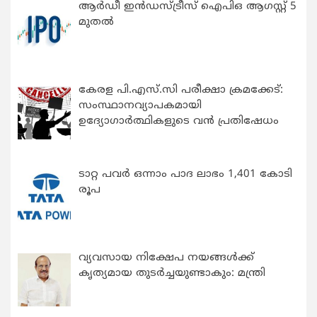
ആർഡീ ഇൻഡസ്ട്രീസ് ഐപിഒ ആഗസ്റ്റ് 5
മുതൽ
കേരള പി.എസ്.സി പരീക്ഷാ ക്രമക്കേട്:
സംസ്ഥാനവ്യാപകമായി
ഉദ്യോഗാര്‍ത്ഥികളുടെ വന്‍ പ്രതിഷേധം
ടാറ്റ പവർ ഒന്നാം പാദ ലാഭം 1,401 കോടി
രൂപ
വ്യവസായ നിക്ഷേപ നയങ്ങള്‍ക്ക്
കൃത്യമായ തുടര്‍ച്ചയുണ്ടാകും: മന്ത്രി