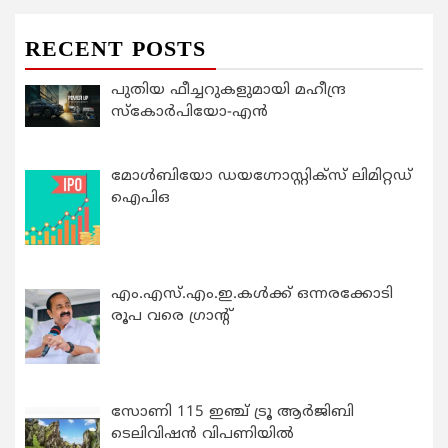
RECENT POSTS
പുതിയ ഫീച്ചറുകളുമായി മഹീന്ദ്ര
സ്കോർപിയോ-എൻ
മോൾബിയോ ഡയഗ്നോസ്റ്റിക്സ് ലിമിറ്റഡ്
ഐപിഒ
എം.എസ്.എം.ഇ.കൾക്ക് ഒന്നരക്കോടി
രൂപ വരെ ഗ്രാന്റ്
സോണി 115 ഇഞ്ച് ട്രൂ ആർജിബി
ടെലിവിഷൻ വിപണിയിൽ