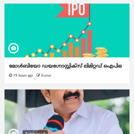
മോൾബിയോ ഡയഗ്നോസ്റ്റിക്സ് ലിമിറ്റഡ് ഐപിഒ
19 hours ago
Kumar