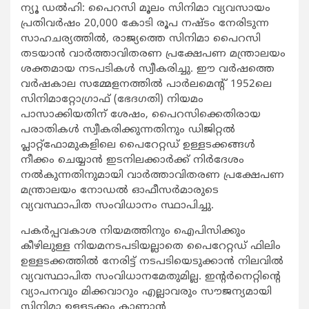
ന്യൂ ഡൽഹി: പൈറസി മൂലം സിനിമാ വ്യവസായം
പ്രതിവർഷം 20,000 കോടി രൂപ നഷ്ടം നേരിടുന്ന
സാഹചര്യത്തിൽ, രാജ്യത്തെ സിനിമാ പൈറസി
തടയാൻ വാർത്താവിതരണ പ്രക്ഷേപണ മന്ത്രാലയം
ശക്തമായ നടപടികൾ സ്വീകരിച്ചു. ഈ വർഷത്തെ
വർഷകാല സമ്മേളനത്തിൽ പാർലമെന്റ് 1952ലെ
സിനിമാറ്റോഗ്രാഫ് (ഭേദഗതി) നിയമം
പാസാക്കിയതിന് ശേഷം, പൈറസിക്കെതിരായ
പരാതികൾ സ്വീകരിക്കുന്നതിനും ഡിജിറ്റൽ
പ്ലാറ്റ്‌ഫോമുകളിലെ പൈറേറ്റഡ് ഉള്ളടക്കങ്ങൾ
നീക്കം ചെയ്യാൻ ഇടനിലക്കാർക്ക് നിർദേശം
നൽകുന്നതിനുമായി വാർത്താവിതരണ പ്രക്ഷേപണ
മന്ത്രാലയം നോഡൽ ഓഫീസർമാരുടെ
വ്യവസ്ഥാപിത സംവിധാനം സ്ഥാപിച്ചു.
പകർപ്പവകാശ നിയമത്തിനും ഐപിസിക്കും
കീഴിലുള്ള നിയമനടപടിയല്ലാതെ പൈറേറ്റഡ് ഫിലിം
ഉള്ളടക്കത്തിൽ നേരിട്ട് നടപടിയെടുക്കാൻ നിലവിൽ
വ്യവസ്ഥാപിത സംവിധാനമേതുമില്ല. ഇന്റർനെറ്റിന്റെ
വ്യാപനവും മിക്കവാറും എല്ലാവരും സൗജന്യമായി
സിനിമാ ഉള്ളടക്കം കാണാൻ