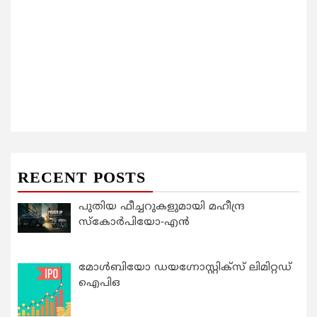
RECENT POSTS
പുതിയ ഫീച്ചറുകളുമായി മഹീന്ദ്ര
സ്കോർപിയോ-എൻ
മോൾബിയോ ഡയഗ്നോസ്റ്റിക്സ് ലിമിറ്റഡ്
ഐപിഒ