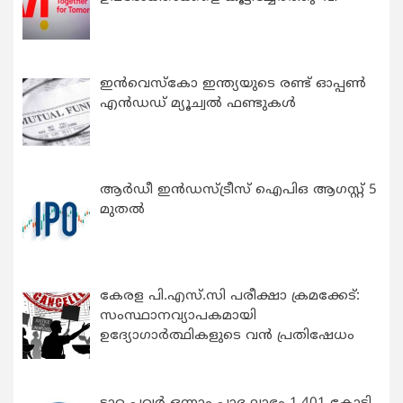
ഇന്‍വെസ്കോ ഇന്ത്യയുടെ രണ്ട് ഓപ്പണ്‍
എന്‍ഡഡ് മ്യൂച്വല്‍ ഫണ്ടുകള്‍
ആർഡീ ഇൻഡസ്ട്രീസ് ഐപിഒ ആഗസ്റ്റ് 5
മുതൽ
കേരള പി.എസ്.സി പരീക്ഷാ ക്രമക്കേട്:
സംസ്ഥാനവ്യാപകമായി
ഉദ്യോഗാര്‍ത്ഥികളുടെ വന്‍ പ്രതിഷേധം