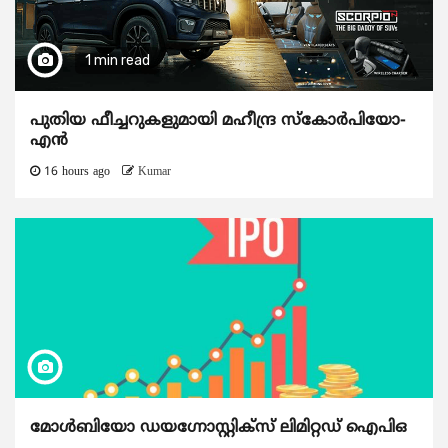
1 min read
പുതിയ ഫീച്ചറുകളുമായി മഹീന്ദ്ര സ്കോർപിയോ-
എൻ
16 hours ago
Kumar
മോൾബിയോ ഡയഗ്നോസ്റ്റിക്സ് ലിമിറ്റഡ് ഐപിഒ