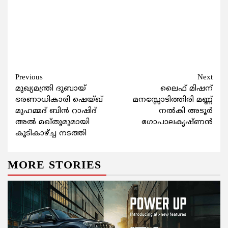
Continue
Previous
Next
മുഖ്യമന്ത്രി ദുബായ്
ലൈഫ് മിഷന്
Reading
ഭരണാധികാരി ഷെയ്ഖ്
മനസ്സോടിത്തിരി മണ്ണ്
മുഹമ്മദ് ബിൻ റാഷിദ്
നൽകി അടൂർ
അൽ മഖ്തൂമുമായി
ഗോപാലകൃഷ്ണൻ
കൂടികാഴ്ച്ച നടത്തി
MORE STORIES