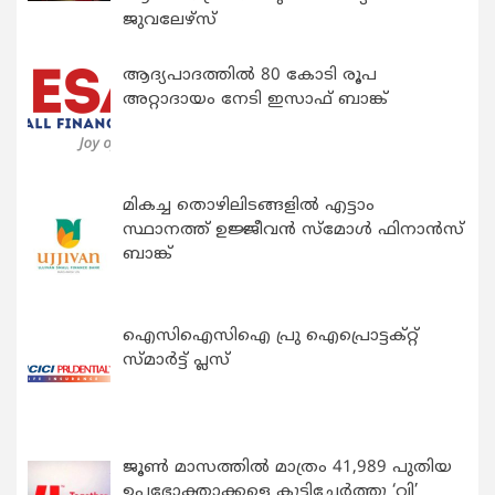
ജുവലേഴ്‌സ്
ആദ്യപാദത്തിൽ 80 കോടി രൂപ
അറ്റാദായം നേടി ഇസാഫ് ബാങ്ക്
മികച്ച തൊഴിലിടങ്ങളിൽ എട്ടാം
സ്ഥാനത്ത് ഉജ്ജീവൻ സ്മോൾ ഫിനാൻസ്
ബാങ്ക്
ഐസിഐസിഐ പ്രു ഐപ്രൊട്ടക്റ്റ്
സ്മാർട്ട് പ്ലസ്
ജൂൺ മാസത്തിൽ മാത്രം 41,989 പുതിയ
ഉപഭോക്താക്കളെ കൂട്ടിച്ചേർത്തു ‘വി’