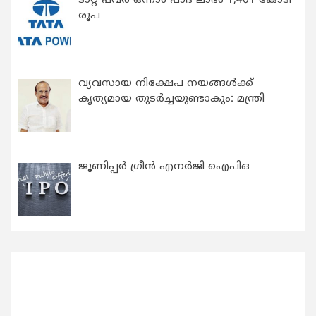
ടാറ്റ പവർ ഒന്നാം പാദ ലാഭം 1,401 കോടി
രൂപ
വ്യവസായ നിക്ഷേപ നയങ്ങള്‍ക്ക്
കൃത്യമായ തുടര്‍ച്ചയുണ്ടാകും: മന്ത്രി
ജൂണിപ്പർ ഗ്രീൻ എനർജി ഐപിഒ