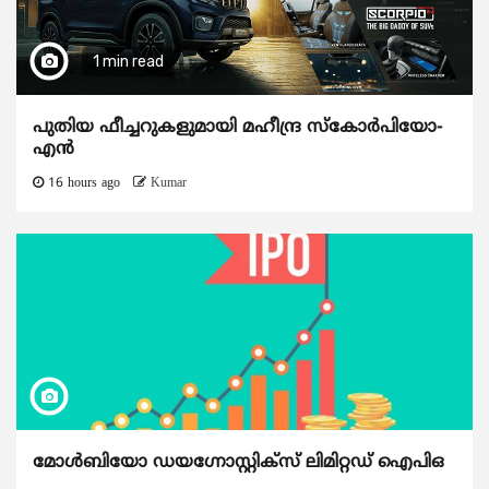
1 min read
പുതിയ ഫീച്ചറുകളുമായി മഹീന്ദ്ര സ്കോർപിയോ-
എൻ
16 hours ago
Kumar
മോൾബിയോ ഡയഗ്നോസ്റ്റിക്സ് ലിമിറ്റഡ് ഐപിഒ