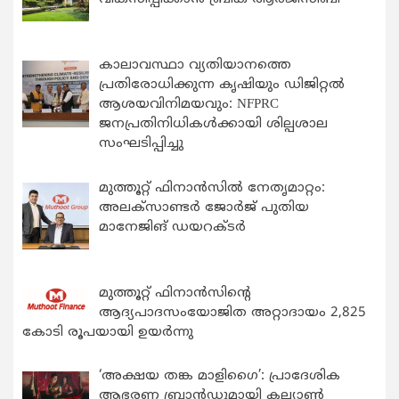
കാലാവസ്ഥാ വ്യതിയാനത്തെ
പ്രതിരോധിക്കുന്ന കൃഷിയും ഡിജിറ്റൽ
ആശയവിനിമയവും: NFPRC
ജനപ്രതിനിധികൾക്കായി ശില്പശാല
സംഘടിപ്പിച്ചു
മുത്തൂറ്റ് ഫിനാൻസിൽ നേതൃമാറ്റം:
അലക്സാണ്ടർ ജോർജ് പുതിയ
മാനേജിങ് ഡയറക്ടർ
മുത്തൂറ്റ് ഫിനാൻസിന്റെ
ആദ്യപാദസംയോജിത അറ്റാദായം 2,825
കോടി രൂപയായി ഉയർന്നു
‘അക്ഷയ തങ്ക മാളിഗൈ’: പ്രാദേശിക
ആഭരണ ബ്രാന്‍ഡുമായി കല്യാണ്‍