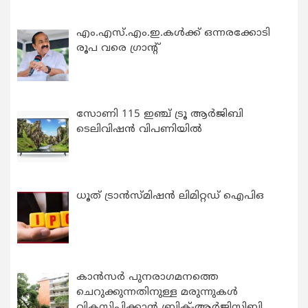
എം.എസ്.എം.ഇ.കൾക്ക് ഒന്നരക്കോടി
രൂപ വരെ ഗ്രാന്റ്
സോണി 115 ഇഞ്ച് ട്രൂ ആർജിബി
ടെലിവിഷൻ വിപണിയിൽ
ധൂത് ട്രാൻസ്മിഷൻ ലിമിറ്റഡ് ഐപിഒ
കാന്‍സര്‍ പുനരാഗമനത്തെ
ചെറുക്കുന്നതിനുള്ള മരുന്നുകള്‍
വികസിപ്പിക്കാന്‍ ബ്രിക്-ആര്‍ജിസിബി