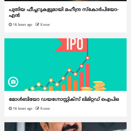
പുതിയ ഫീച്ചറുകളുമായി മഹീന്ദ്ര സ്കോർപിയോ-
എൻ
16 hours ago
Kumar
മോൾബിയോ ഡയഗ്നോസ്റ്റിക്സ് ലിമിറ്റഡ് ഐപിഒ
16 hours ago
Kumar