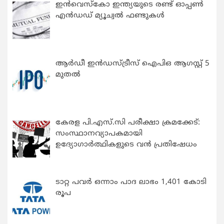
ഇന്‍വെസ്കോ ഇന്ത്യയുടെ രണ്ട് ഓപ്പണ്‍
എന്‍ഡഡ് മ്യൂച്വല്‍ ഫണ്ടുകള്‍
ആർഡീ ഇൻഡസ്ട്രീസ് ഐപിഒ ആഗസ്റ്റ് 5
മുതൽ
കേരള പി.എസ്.സി പരീക്ഷാ ക്രമക്കേട്:
സംസ്ഥാനവ്യാപകമായി
ഉദ്യോഗാര്‍ത്ഥികളുടെ വന്‍ പ്രതിഷേധം
ടാറ്റ പവർ ഒന്നാം പാദ ലാഭം 1,401 കോടി
രൂപ