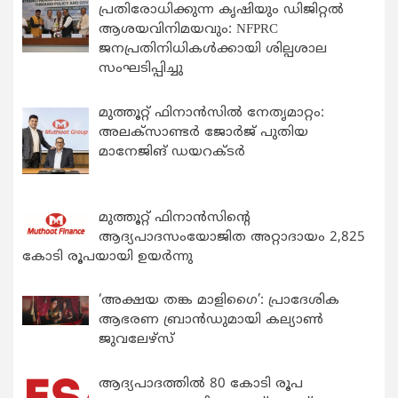
പ്രതിരോധിക്കുന്ന കൃഷിയും ഡിജിറ്റൽ
ആശയവിനിമയവും: NFPRC
ജനപ്രതിനിധികൾക്കായി ശില്പശാല
സംഘടിപ്പിച്ചു
മുത്തൂറ്റ് ഫിനാൻസിൽ നേതൃമാറ്റം:
അലക്സാണ്ടർ ജോർജ് പുതിയ
മാനേജിങ് ഡയറക്ടർ
മുത്തൂറ്റ് ഫിനാൻസിന്റെ
ആദ്യപാദസംയോജിത അറ്റാദായം 2,825
കോടി രൂപയായി ഉയർന്നു
‘അക്ഷയ തങ്ക മാളിഗൈ’: പ്രാദേശിക
ആഭരണ ബ്രാന്‍ഡുമായി കല്യാണ്‍
ജുവലേഴ്‌സ്
ആദ്യപാദത്തിൽ 80 കോടി രൂപ