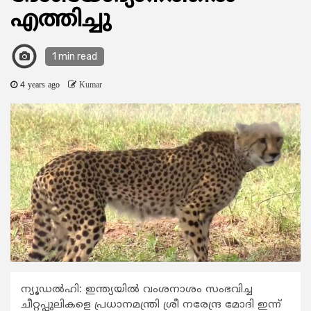
എത്തിച്ചു
1 min read
4 years ago
Kumar
ന്യൂഡല്‍ഹി: ഇന്ത്യയില്‍ വംശനാശം സംഭവിച്ച
ചീറ്റപ്പുലികളെ പ്രധാനമന്ത്രി ശ്രീ നരേന്ദ്ര മോദി ഇന്ന്