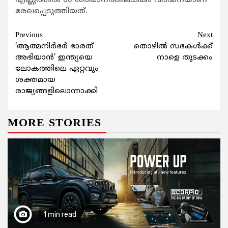
എണ്ണത്തില്‍ 60 ശതമാനത്തിലധികം വര്‍ദ്ധനയാണ്
രേഖപ്പെടുത്തിയത്.
Continue
Previous
Next
‘ആത്മനിര്‍ഭര്‍ ഭാരത്
തൊഴിൽ സഭകൾക്ക്
Reading
അഭിയാന്‍’ ഇന്ത്യയെ
നാളെ തുടക്കം
ലോകത്തിലെ ഏറ്റവും
ശക്തമായ
രാജ്യങ്ങളിലൊന്നാക്കി
MORE STORIES
1 min read