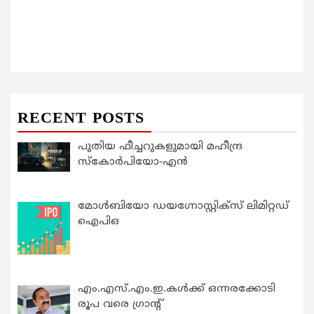
RECENT POSTS
പുതിയ ഫീച്ചറുകളുമായി മഹീന്ദ്ര
സ്കോർപിയോ-എൻ
മോൾബിയോ ഡയഗ്നോസ്റ്റിക്സ് ലിമിറ്റഡ്
ഐപിഒ
എം.എസ്.എം.ഇ.കൾക്ക് ഒന്നരക്കോടി
രൂപ വരെ ഗ്രാന്റ്