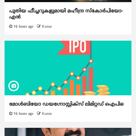
പുതിയ ഫീച്ചറുകളുമായി മഹീന്ദ്ര സ്കോർപിയോ-
എൻ
16 hours ago
Kumar
മോൾബിയോ ഡയഗ്നോസ്റ്റിക്സ് ലിമിറ്റഡ് ഐപിഒ
16 hours ago
Kumar