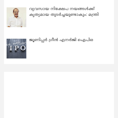
വ്യവസായ നിക്ഷേപ നയങ്ങള്‍ക്ക്
കൃത്യമായ തുടര്‍ച്ചയുണ്ടാകും: മന്ത്രി
ജൂണിപ്പർ ഗ്രീൻ എനർജി ഐപിഒ