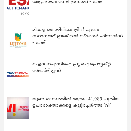
അറ്റാദായം നേടി ഇസാഫ് ബാങ്ക്
മികച്ച തൊഴിലിടങ്ങളിൽ എട്ടാം
സ്ഥാനത്ത് ഉജ്ജീവൻ സ്മോൾ ഫിനാൻസ്
ബാങ്ക്
ഐസിഐസിഐ പ്രു ഐപ്രൊട്ടക്റ്റ്
സ്മാർട്ട് പ്ലസ്
ജൂൺ മാസത്തിൽ മാത്രം 41,989 പുതിയ
ഉപഭോക്താക്കളെ കൂട്ടിച്ചേർത്തു ‘വി’