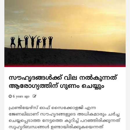
സൗഹൃദങ്ങൾക്ക് വില നൽകുന്നത്
ആരോഗ്യത്തിന് ഗുണം ചെയ്യും
6 years ago
ഫ്ര‌ണ്ടിയേഴ്സ് ഓഫ് സൈക്കോളജി എന്ന
ജേണലിലാണ് സൗഹൃദങ്ങളുടെ അധികമാരും ചർച്ച
ചെയ്യപ്പെടാത്ത നേട്ടത്തെ കുറിച്ച് പറഞ്ഞിരിക്കുന്നത്
സുഹൃദ്ബന്ധങ്ങൾ ഉണ്ടായിരിക്കുകയെന്നത്