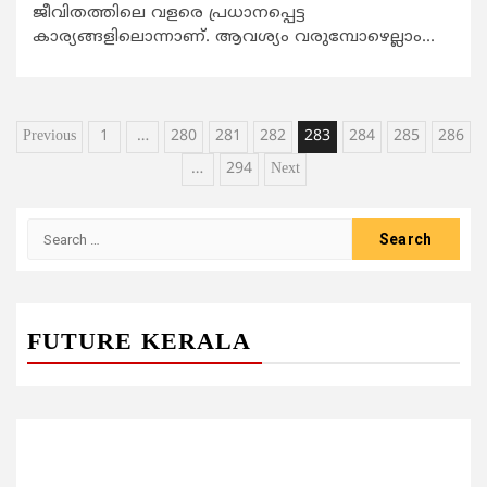
ജീവിതത്തിലെ വളരെ പ്രധാനപ്പെട്ട
കാര്യങ്ങളിലൊന്നാണ്. ആവശ്യം വരുമ്പോഴെല്ലാം...
Posts
Previous
1
…
280
281
282
283
284
285
286
pagination
…
294
Next
Search
for:
FUTURE KERALA