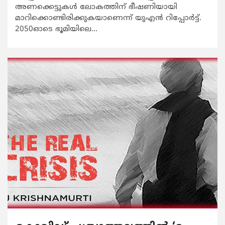
അണക്കെട്ടുകൾ ലോകത്തിന് ഭീഷണിയായി
മാറിക്കൊണ്ടിരിക്കുകയാണെന്ന് യുഎൻ റിപ്പോർട്ട്.
2050ഓടെ ഭൂമിയിലെ...