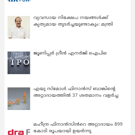
വ്യവസായ നിക്ഷേപ നയങ്ങള്‍ക്ക്
കൃത്യമായ തുടര്‍ച്ചയുണ്ടാകും: മന്ത്രി
ജൂണിപ്പർ ഗ്രീൻ എനർജി ഐപിഒ
എയു സ്‌മോൾ ഫിനാൻസ് ബാങ്കിന്റെ
അറ്റാദായത്തിൽ 37 ശതമാനം വളർച്ച
മഹീന്ദ്ര ഫിനാൻസിൻറെ അറ്റാദായം 899
കോടി രൂപയായി ഉയർന്നു