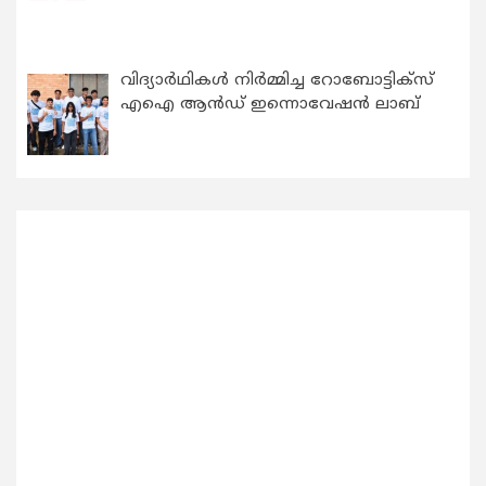
വിദ്യാര്‍ഥികള്‍ നിര്‍മ്മിച്ച റോബോട്ടിക്സ്
എഐ ആന്‍ഡ് ഇന്നൊവേഷന്‍ ലാബ്