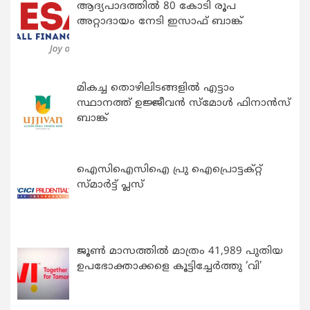
ആദ്യപാദത്തിൽ 80 കോടി രൂപ
അറ്റാദായം നേടി ഇസാഫ് ബാങ്ക്
മികച്ച തൊഴിലിടങ്ങളിൽ എട്ടാം
സ്ഥാനത്ത് ഉജ്ജീവൻ സ്മോൾ ഫിനാൻസ്
ബാങ്ക്
ഐസിഐസിഐ പ്രു ഐപ്രൊട്ടക്റ്റ്
സ്മാർട്ട് പ്ലസ്
ജൂൺ മാസത്തിൽ മാത്രം 41,989 പുതിയ
ഉപഭോക്താക്കളെ കൂട്ടിച്ചേർത്തു ‘വി’