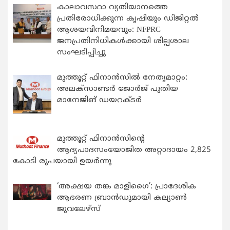
കാലാവസ്ഥാ വ്യതിയാനത്തെ
പ്രതിരോധിക്കുന്ന കൃഷിയും ഡിജിറ്റൽ
ആശയവിനിമയവും: NFPRC
ജനപ്രതിനിധികൾക്കായി ശില്പശാല
സംഘടിപ്പിച്ചു
മുത്തൂറ്റ് ഫിനാൻസിൽ നേതൃമാറ്റം:
അലക്സാണ്ടർ ജോർജ് പുതിയ
മാനേജിങ് ഡയറക്ടർ
മുത്തൂറ്റ് ഫിനാൻസിന്റെ
ആദ്യപാദസംയോജിത അറ്റാദായം 2,825
കോടി രൂപയായി ഉയർന്നു
‘അക്ഷയ തങ്ക മാളിഗൈ’: പ്രാദേശിക
ആഭരണ ബ്രാന്‍ഡുമായി കല്യാണ്‍
ജുവലേഴ്‌സ്