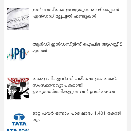
ഇന്‍വെസ്കോ ഇന്ത്യയുടെ രണ്ട് ഓപ്പണ്‍
എന്‍ഡഡ് മ്യൂച്വല്‍ ഫണ്ടുകള്‍
ആർഡീ ഇൻഡസ്ട്രീസ് ഐപിഒ ആഗസ്റ്റ് 5
മുതൽ
കേരള പി.എസ്.സി പരീക്ഷാ ക്രമക്കേട്:
സംസ്ഥാനവ്യാപകമായി
ഉദ്യോഗാര്‍ത്ഥികളുടെ വന്‍ പ്രതിഷേധം
ടാറ്റ പവർ ഒന്നാം പാദ ലാഭം 1,401 കോടി
രൂപ