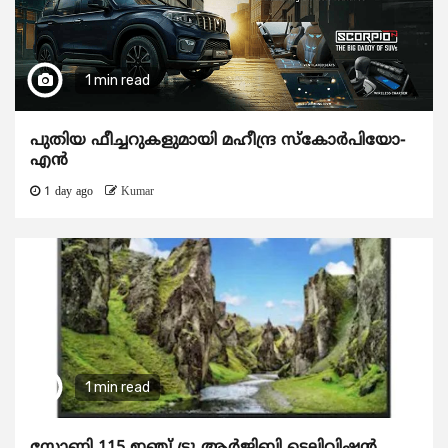
1 min read
പുതിയ ഫീച്ചറുകളുമായി മഹീന്ദ്ര സ്കോർപിയോ-
എൻ
1 day ago
Kumar
1 min read
സോണി 115 ഇഞ്ച് ട്രൂ ആർജിബി ടെലിവിഷൻ