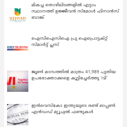
മികച്ച തൊഴിലിടങ്ങളിൽ എട്ടാം
സ്ഥാനത്ത് ഉജ്ജീവൻ സ്മോൾ ഫിനാൻസ്
ബാങ്ക്
ഐസിഐസിഐ പ്രു ഐപ്രൊട്ടക്റ്റ്
സ്മാർട്ട് പ്ലസ്
ജൂൺ മാസത്തിൽ മാത്രം 41,989 പുതിയ
ഉപഭോക്താക്കളെ കൂട്ടിച്ചേർത്തു ‘വി’
ഇന്‍വെസ്കോ ഇന്ത്യയുടെ രണ്ട് ഓപ്പണ്‍
എന്‍ഡഡ് മ്യൂച്വല്‍ ഫണ്ടുകള്‍