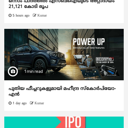
ഒന്നാം പാദത്തിൽ എസ്ബിഐയുടെ അറ്റാദായം
21,121 കോടി രൂപ
5 hours ago
Kumar
1 min read
പുതിയ ഫീച്ചറുകളുമായി മഹീന്ദ്ര സ്കോർപിയോ-
എൻ
1 day ago
Kumar