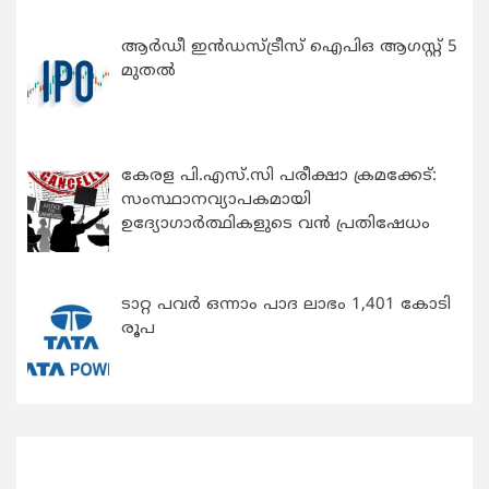
ആർഡീ ഇൻഡസ്ട്രീസ് ഐപിഒ ആഗസ്റ്റ് 5
മുതൽ
കേരള പി.എസ്.സി പരീക്ഷാ ക്രമക്കേട്:
സംസ്ഥാനവ്യാപകമായി
ഉദ്യോഗാര്‍ത്ഥികളുടെ വന്‍ പ്രതിഷേധം
ടാറ്റ പവർ ഒന്നാം പാദ ലാഭം 1,401 കോടി
രൂപ