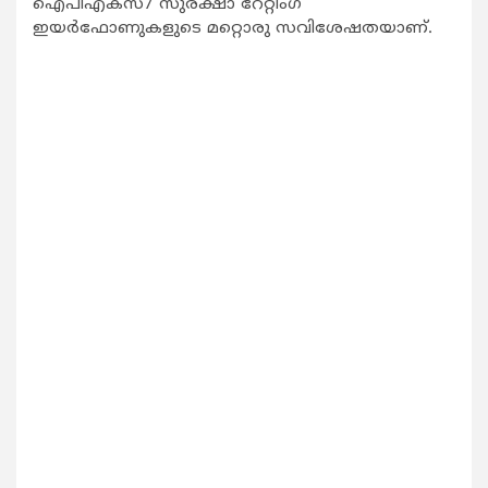
ഐപിഎക്‌സ്7 സുരക്ഷാ റേറ്റിംഗ്
ഇയര്‍ഫോണുകളുടെ മറ്റൊരു സവിശേഷതയാണ്.