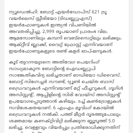
ന്യൂഡെല്‍ഹി: ബോട്ട് എയര്‍ഡോപ്‌സ് 621 ട്രൂ
വയര്‍ലെസ് സ്റ്റീരിയോ (ടിഡബ്ല്യുഎസ്)
ഇയര്‍ഫോണുകള്‍ ഇന്ത്യന്‍ വിപണിയില്‍
അവതരിപ്പിച്ചു. 2,999 രൂപയാണ് പ്രാരംഭ വില.
ആമസോണിലും കമ്പനി വെബ്‌സൈറ്റിലും ലഭിക്കും.
ആക്റ്റീവ് ബ്ലാക്ക്, വൈറ്റ് ഫ്രോസ്റ്റ് എന്നിവയാണ്
ഇയര്‍ഫോണുകളുടെ രണ്ട് കളര്‍ ഓപ്ഷനുകള്‍.
കൂട് തുറന്നയുടനെ അതിവേഗ പെയറിംഗ്
സാധ്യമാകുന്ന ബോട്ടിന്റെ ഐഡബ്ല്യുപി
സാങ്കേതികവിദ്യ ലഭിച്ചതാണ് ഓഡിയോ ഡിവൈസ്.
ബോട്ട് സിഗ്നേച്ചര്‍ സൗണ്ട്, ട്യൂണ്‍ ചെയ്ത ബാസ്
ഡ്രൈവറുകള്‍ എന്നിവയാണ് മറ്റ് ഫീച്ചറുകള്‍. ഗൂഗിള്‍
അസിസ്റ്റന്റ്, ആപ്പിളിന്റെ സിരി വോയ്‌സ് അസിസ്റ്റന്റ്
ഉപയോഗപ്പെടുത്താന്‍ കഴിയും. ടച്ച് കണ്‍ട്രോളുകള്‍
സവിശേഷതയാണ്. 6 എംഎം മൂവിംഗ് കോയില്‍
ഡ്രൈവറുകള്‍ നല്‍കി. പത്ത് മീറ്റര്‍ ദൂരത്തുപോലും
ശക്തമായ കണക്റ്റിവിറ്റി ലഭിക്കുന്ന ബ്ലൂടൂത്ത് 5.0
ലഭിച്ചു. വെള്ളവും വിയര്‍പ്പും പ്രതിരോധിക്കുന്നതിന്