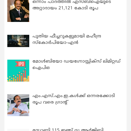
ഒന്നാം പാദത്തിൽ എസ്ബിഐയുടെ
അറ്റാദായം 21,121 കോടി രൂപ
പുതിയ ഫീച്ചറുകളുമായി മഹീന്ദ്ര
സ്കോർപിയോ-എൻ
മോൾബിയോ ഡയഗ്നോസ്റ്റിക്സ് ലിമിറ്റഡ്
ഐപിഒ
എം.എസ്.എം.ഇ.കൾക്ക് ഒന്നരക്കോടി
രൂപ വരെ ഗ്രാന്റ്
സോണി 115 ഇഞ്ച് ട്രൂ ആർജിബി