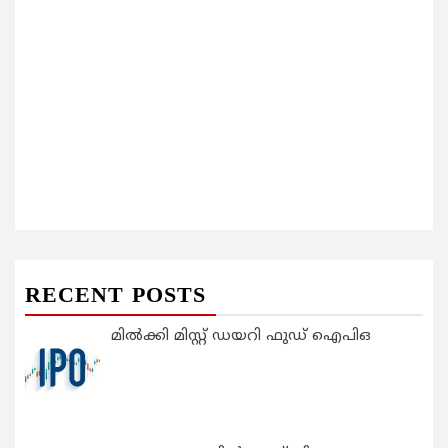
RECENT POSTS
മിൽക്കി മിസ്റ്റ് ഡയറി ഫുഡ് ഐപിഒ