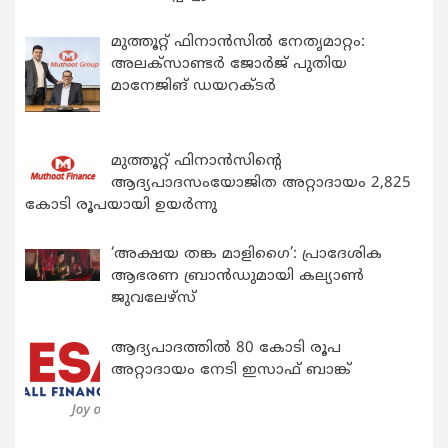
മുത്തൂറ്റ് ഫിനാൻസിൽ നേതൃമാറ്റം:
അലക്സാണ്ടർ ജോർജ് പുതിയ
മാനേജിങ് ഡയറക്ടർ
മുത്തൂറ്റ് ഫിനാൻസിന്റെ
ആദ്യപാദസംയോജിത അറ്റാദായം 2,825
കോടി രൂപയായി ഉയർന്നു
‘അക്ഷയ തങ്ക മാളിഗൈ’: പ്രാദേശിക
ആഭരണ ബ്രാന്‍ഡുമായി കല്യാണ്‍
ജുവലേഴ്‌സ്
ആദ്യപാദത്തിൽ 80 കോടി രൂപ
അറ്റാദായം നേടി ഇസാഫ് ബാങ്ക്