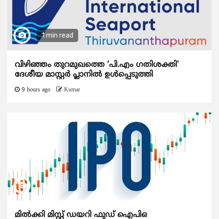
1 min read
വിഴിഞ്ഞം തുറമുഖത്തെ ‘പി.എം ഗതിശക്തി’
ദേശീയ മാസ്റ്റർ പ്ലാനിൽ ഉൾപ്പെടുത്തി
9 hours ago
Kumar
മിൽക്കി മിസ്റ്റ് ഡയറി ഫുഡ് ഐപിഒ