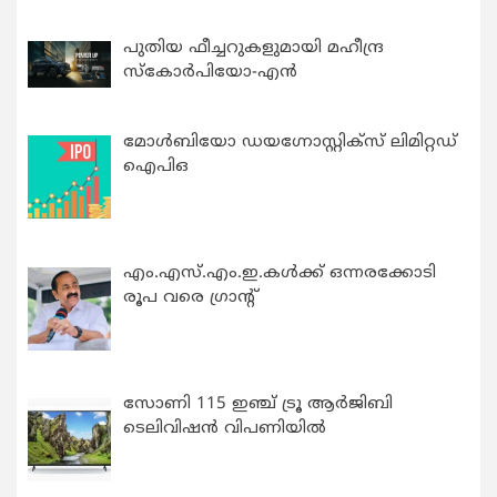
പുതിയ ഫീച്ചറുകളുമായി മഹീന്ദ്ര
സ്കോർപിയോ-എൻ
മോൾബിയോ ഡയഗ്നോസ്റ്റിക്സ് ലിമിറ്റഡ്
ഐപിഒ
എം.എസ്.എം.ഇ.കൾക്ക് ഒന്നരക്കോടി
രൂപ വരെ ഗ്രാന്റ്
സോണി 115 ഇഞ്ച് ട്രൂ ആർജിബി
ടെലിവിഷൻ വിപണിയിൽ