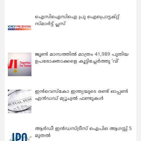
ഐസിഐസിഐ പ്രു ഐപ്രൊട്ടക്റ്റ്
സ്മാർട്ട് പ്ലസ്
ജൂൺ മാസത്തിൽ മാത്രം 41,989 പുതിയ
ഉപഭോക്താക്കളെ കൂട്ടിച്ചേർത്തു ‘വി’
ഇന്‍വെസ്കോ ഇന്ത്യയുടെ രണ്ട് ഓപ്പണ്‍
എന്‍ഡഡ് മ്യൂച്വല്‍ ഫണ്ടുകള്‍
ആർഡീ ഇൻഡസ്ട്രീസ് ഐപിഒ ആഗസ്റ്റ് 5
മുതൽ