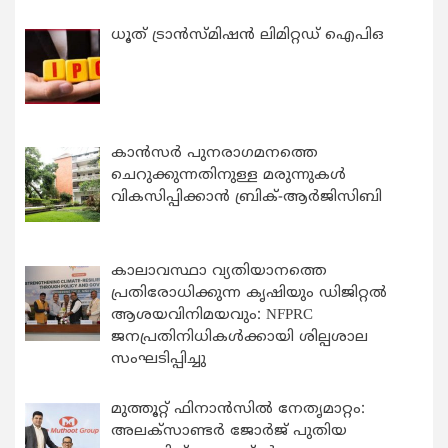
ധൂത് ട്രാൻസ്മിഷൻ ലിമിറ്റഡ് ഐപിഒ
കാന്‍സര്‍ പുനരാഗമനത്തെ
ചെറുക്കുന്നതിനുള്ള മരുന്നുകള്‍
വികസിപ്പിക്കാന്‍ ബ്രിക്-ആര്‍ജിസിബി
കാലാവസ്ഥാ വ്യതിയാനത്തെ
പ്രതിരോധിക്കുന്ന കൃഷിയും ഡിജിറ്റൽ
ആശയവിനിമയവും: NFPRC
ജനപ്രതിനിധികൾക്കായി ശില്പശാല
സംഘടിപ്പിച്ചു
മുത്തൂറ്റ് ഫിനാൻസിൽ നേതൃമാറ്റം:
അലക്സാണ്ടർ ജോർജ് പുതിയ