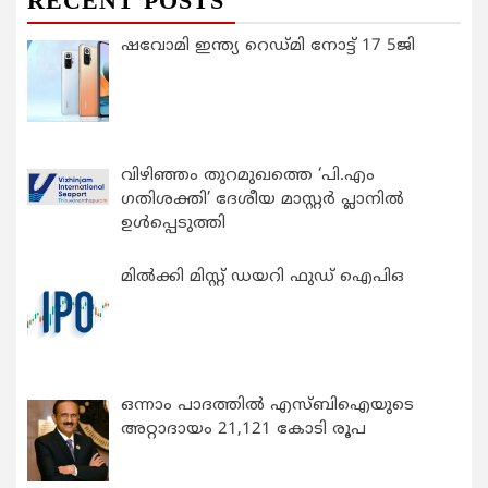
RECENT POSTS
ഷവോമി ഇന്ത്യ റെഡ്മി നോട്ട് 17 5ജി
വിഴിഞ്ഞം തുറമുഖത്തെ ‘പി.എം
ഗതിശക്തി’ ദേശീയ മാസ്റ്റർ പ്ലാനിൽ
ഉൾപ്പെടുത്തി
മിൽക്കി മിസ്റ്റ് ഡയറി ഫുഡ് ഐപിഒ
ഒന്നാം പാദത്തിൽ എസ്ബിഐയുടെ
അറ്റാദായം 21,121 കോടി രൂപ