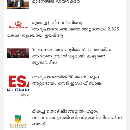
മാനേജിങ് ഡയറക്ടർ
മുത്തൂറ്റ് ഫിനാൻസിന്റെ
ആദ്യപാദസംയോജിത അറ്റാദായം 2,825
കോടി രൂപയായി ഉയർന്നു
‘അക്ഷയ തങ്ക മാളിഗൈ’: പ്രാദേശിക
ആഭരണ ബ്രാന്‍ഡുമായി കല്യാണ്‍
ജുവലേഴ്‌സ്
ആദ്യപാദത്തിൽ 80 കോടി രൂപ
അറ്റാദായം നേടി ഇസാഫ് ബാങ്ക്
മികച്ച തൊഴിലിടങ്ങളിൽ എട്ടാം
സ്ഥാനത്ത് ഉജ്ജീവൻ സ്മോൾ ഫിനാൻസ്
ബാങ്ക്