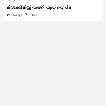
മിൽക്കി മിസ്റ്റ് ഡയറി ഫുഡ് ഐപിഒ
1 day ago
Kumar