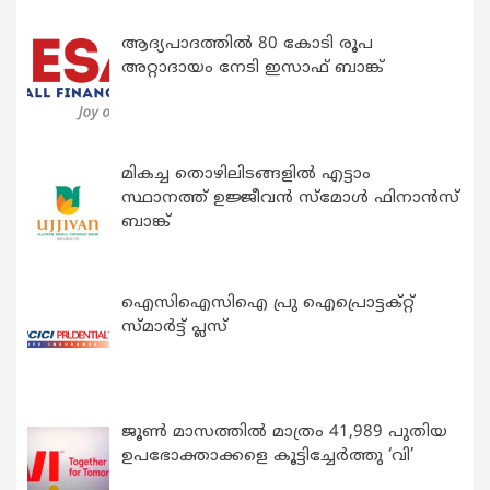
ആദ്യപാദത്തിൽ 80 കോടി രൂപ
അറ്റാദായം നേടി ഇസാഫ് ബാങ്ക്
മികച്ച തൊഴിലിടങ്ങളിൽ എട്ടാം
സ്ഥാനത്ത് ഉജ്ജീവൻ സ്മോൾ ഫിനാൻസ്
ബാങ്ക്
ഐസിഐസിഐ പ്രു ഐപ്രൊട്ടക്റ്റ്
സ്മാർട്ട് പ്ലസ്
ജൂൺ മാസത്തിൽ മാത്രം 41,989 പുതിയ
ഉപഭോക്താക്കളെ കൂട്ടിച്ചേർത്തു ‘വി’