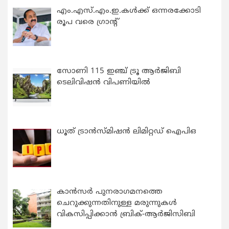
എം.എസ്.എം.ഇ.കൾക്ക് ഒന്നരക്കോടി
രൂപ വരെ ഗ്രാന്റ്
സോണി 115 ഇഞ്ച് ട്രൂ ആർജിബി
ടെലിവിഷൻ വിപണിയിൽ
ധൂത് ട്രാൻസ്മിഷൻ ലിമിറ്റഡ് ഐപിഒ
കാന്‍സര്‍ പുനരാഗമനത്തെ
ചെറുക്കുന്നതിനുള്ള മരുന്നുകള്‍
വികസിപ്പിക്കാന്‍ ബ്രിക്-ആര്‍ജിസിബി