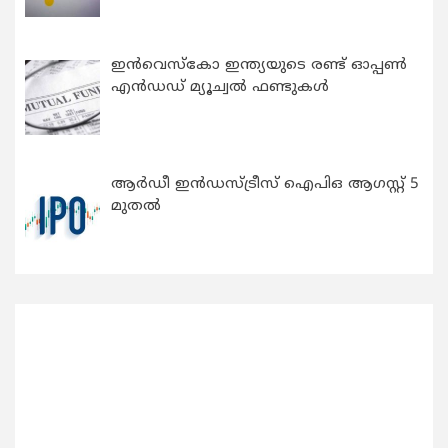
ഇന്‍വെസ്കോ ഇന്ത്യയുടെ രണ്ട് ഓപ്പണ്‍
എന്‍ഡഡ് മ്യൂച്വല്‍ ഫണ്ടുകള്‍
ആർഡീ ഇൻഡസ്ട്രീസ് ഐപിഒ ആഗസ്റ്റ് 5
മുതൽ