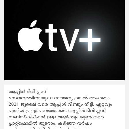
ആപ്പിൾ ടിവി പ്ലസ്
സേവനത്തിനായുള്ള സൗജന്യ ട്രയൽ അംഗത്വം
2021 ജൂലൈ വരെ ആപ്പിൾ വീണ്ടും നീട്ടി. ഏറ്റവും
പുതിയ പ്രഖ്യാപനത്തോടെ, ആപ്പിൾ ടിവി പ്ലസ്
സബ്‌സ്‌ക്രിപ്‌ഷൻ ഉള്ള ആർക്കും ജൂൺ വരെ
പ്ലാറ്റ്ഫോമില്‍ തുടരാം. കഴിഞ്ഞ വര്‍ഷം