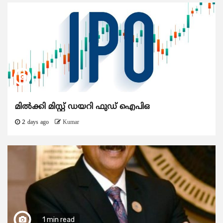
മിൽക്കി മിസ്റ്റ് ഡയറി ഫുഡ് ഐപിഒ
2 days ago
Kumar
1 min read