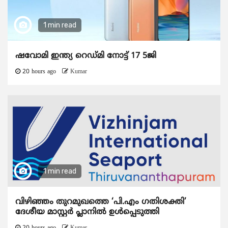
1 min read
ഷവോമി ഇന്ത്യ റെഡ്മി നോട്ട് 17 5ജി
20 hours ago
Kumar
1 min read
വിഴിഞ്ഞം തുറമുഖത്തെ ‘പി.എം ഗതിശക്തി’
ദേശീയ മാസ്റ്റർ പ്ലാനിൽ ഉൾപ്പെടുത്തി