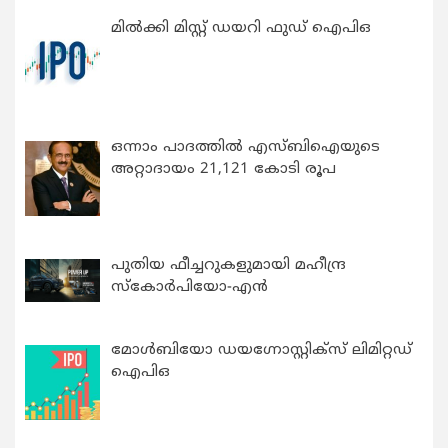
മിൽക്കി മിസ്റ്റ് ഡയറി ഫുഡ് ഐപിഒ
ഒന്നാം പാദത്തിൽ എസ്ബിഐയുടെ
അറ്റാദായം 21,121 കോടി രൂപ
പുതിയ ഫീച്ചറുകളുമായി മഹീന്ദ്ര
സ്കോർപിയോ-എൻ
മോൾബിയോ ഡയഗ്നോസ്റ്റിക്സ് ലിമിറ്റഡ്
ഐപിഒ