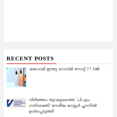
RECENT POSTS
ഷവോമി ഇന്ത്യ റെഡ്മി നോട്ട് 17 5ജി
വിഴിഞ്ഞം തുറമുഖത്തെ ‘പി.എം
ഗതിശക്തി’ ദേശീയ മാസ്റ്റർ പ്ലാനിൽ
ഉൾപ്പെടുത്തി