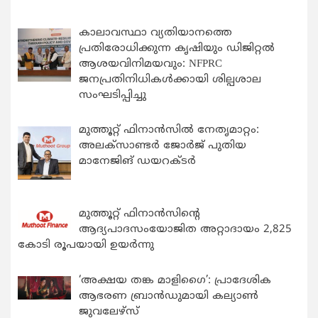
കാലാവസ്ഥാ വ്യതിയാനത്തെ
പ്രതിരോധിക്കുന്ന കൃഷിയും ഡിജിറ്റൽ
ആശയവിനിമയവും: NFPRC
ജനപ്രതിനിധികൾക്കായി ശില്പശാല
സംഘടിപ്പിച്ചു
മുത്തൂറ്റ് ഫിനാൻസിൽ നേതൃമാറ്റം:
അലക്സാണ്ടർ ജോർജ് പുതിയ
മാനേജിങ് ഡയറക്ടർ
മുത്തൂറ്റ് ഫിനാൻസിന്റെ
ആദ്യപാദസംയോജിത അറ്റാദായം 2,825
കോടി രൂപയായി ഉയർന്നു
‘അക്ഷയ തങ്ക മാളിഗൈ’: പ്രാദേശിക
ആഭരണ ബ്രാന്‍ഡുമായി കല്യാണ്‍
ജുവലേഴ്‌സ്