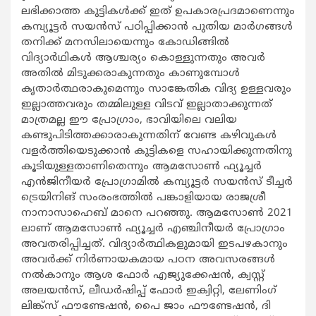
ലഭിക്കാത്ത കുട്ടികള്‍ക്ക് ഇത് ഉപകാരപ്രദമാണെന്നും
കമ്പ്യൂട്ടര്‍ സയന്‍സ് പഠിപ്പിക്കാന്‍ പുതിയ മാര്‍ഗങ്ങള്‍
തനിക്ക് മനസിലായെന്നും കോഡിങ്ങില്‍
വിദ്യാര്‍ഥികള്‍ ആശ്ചര്യം കൊള്ളുന്നതും അവര്‍
അതില്‍ മിടുക്കരാകുന്നതും കാണുമ്പോള്‍
കൃതാര്‍ത്ഥരാകുമെന്നും സാങ്കേതിക വിദ്യ ഉള്ളവരും
ഇല്ലാത്തവരും തമ്മിലുള്ള വിടവ് ഇല്ലാതാക്കുന്നത്
മാത്രമല്ല ഈ പ്രോഗ്രാം, ഭാവിയിലെ വലിയ
കണ്ടുപിടിത്തക്കാരാകുന്നതിന് വേണ്ട കഴിവുകള്‍
വളര്‍ത്തിയെടുക്കാന്‍ കുട്ടികളെ സഹായിക്കുന്നതിനു
കൂടിയുള്ളതാണിതെന്നും ആമസോണ്‍ ഫ്യൂച്ചര്‍
എന്‍ജിനീയര്‍ പ്രോഗ്രാമില്‍ കമ്പ്യൂട്ടര്‍ സയന്‍സ് ടീച്ചര്‍
ട്രെയിനിങ് സംരംഭത്തില്‍ പങ്കാളിയായ രാജശ്രീ
നാനാസാഹെബ് മാനെ പറഞ്ഞു. ആമസോണ്‍ 2021
ലാണ് ആമസോണ്‍ ഫ്യൂച്ചര്‍ എഞ്ചിനീയര്‍ പ്രോഗ്രാം
അവതരിപ്പിച്ചത്. വിദ്യാര്‍ത്ഥികളുമായി ഇടപഴകാനും
അവര്‍ക്ക് നിര്‍ണായകമായ പഠന അവസരങ്ങള്‍
നല്‍കാനും ആശ ഫോര്‍ എജ്യുക്കേഷന്‍, ക്വസ്റ്റ്
അലയന്‍സ്, ലീഡര്‍ഷിപ്പ് ഫോര്‍ ഇക്വിറ്റി, ലേണിംഗ്
ലിങ്ക്സ് ഫൗണ്ടേഷന്‍, പൈ ജാം ഫൗണ്ടേഷന്‍, ദി