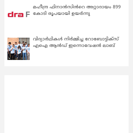
മഹീന്ദ്ര ഫിനാൻസിൻറെ അറ്റാദായം 899
കോടി രൂപയായി ഉയർന്നു
വിദ്യാര്‍ഥികള്‍ നിര്‍മ്മിച്ച റോബോട്ടിക്സ്
എഐ ആന്‍ഡ് ഇന്നൊവേഷന്‍ ലാബ്