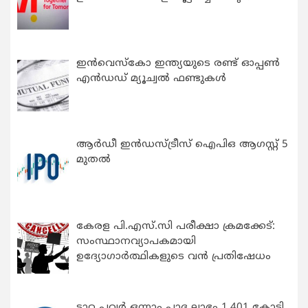
ഇന്‍വെസ്കോ ഇന്ത്യയുടെ രണ്ട് ഓപ്പണ്‍
എന്‍ഡഡ് മ്യൂച്വല്‍ ഫണ്ടുകള്‍
ആർഡീ ഇൻഡസ്ട്രീസ് ഐപിഒ ആഗസ്റ്റ് 5
മുതൽ
കേരള പി.എസ്.സി പരീക്ഷാ ക്രമക്കേട്:
സംസ്ഥാനവ്യാപകമായി
ഉദ്യോഗാര്‍ത്ഥികളുടെ വന്‍ പ്രതിഷേധം
ടാറ്റ പവർ ഒന്നാം പാദ ലാഭം 1,401 കോടി