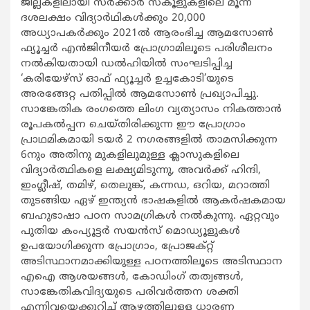
ജില്ലകളിലായി സര്‍ക്കാര്‍ സ്കൂളുകളിലെ മൂന്ന്
ദശലക്ഷം വിദ്യാര്‍ഥികള്‍ക്കും 20,000
അധ്യാപകര്‍ക്കും 2021ല്‍ ആരംഭിച്ച ആമസോണ്‍
ഫ്യൂച്ചര്‍ എന്‍ജിനീയര്‍ പ്രോഗ്രാമിലൂടെ പരിശീലനം
നല്‍കിയതായി ഡല്‍ഹിയില്‍ സംഘടിപ്പിച്ച
‘കരിയേഴ്സ് ഓഫ് ഫ്യൂച്ചര്‍ ഉച്ചകോടി’യുടെ
അരങ്ങേറ്റ പതിപ്പില്‍ ആമസോണ്‍ പ്രഖ്യാപിച്ചു.
സാങ്കേതിക രംഗത്തെ ലിംഗ വ്യത്യാസം നികത്താന്‍
രൂപകല്‍പ്പന ചെയ്തിരിക്കുന്ന ഈ പ്രോഗ്രാം
പ്രാഥമികമായി ടയര്‍ 2 നഗരങ്ങളില്‍ താമസിക്കുന്ന
6നും അതിനു മുകളിലുമുള്ള ക്ലാസുകളിലെ
വിദ്യാര്‍ത്ഥികളെ ലക്ഷ്യമിടുന്നു, അവര്‍ക്ക് ഹിന്ദി,
ഇംഗ്ലീഷ്, തമിഴ്, തെലുങ്ക്, കന്നഡ, ഒറിയ, മറാത്തി
തുടങ്ങിയ ഏഴ് ഇന്ത്യന്‍ ഭാഷകളില്‍ ആകര്‍ഷകമായ
ബഹുഭാഷാ പഠന സാമഗ്രികള്‍ നല്‍കുന്നു. ഏറ്റവും
പുതിയ കംപ്യൂട്ടര്‍ സയന്‍സ് മൊഡ്യൂളുകള്‍
ഉപയോഗിക്കുന്ന പ്രോഗ്രാം, പ്രോജക്റ്റ്
അടിസ്ഥാനമാക്കിയുള്ള പഠനത്തിലൂടെ അടിസ്ഥാന
എഐ ആശയങ്ങള്‍, കോഡിംഗ് തത്വങ്ങള്‍,
സാങ്കേതികവിദ്യയുടെ പരിവര്‍ത്തന ശക്തി
എന്നിവയെക്കുറിച്ച് ആഴത്തിലുള്ള ധാരണ