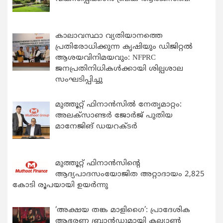
കാലാവസ്ഥാ വ്യതിയാനത്തെ
പ്രതിരോധിക്കുന്ന കൃഷിയും ഡിജിറ്റൽ
ആശയവിനിമയവും: NFPRC
ജനപ്രതിനിധികൾക്കായി ശില്പശാല
സംഘടിപ്പിച്ചു
മുത്തൂറ്റ് ഫിനാൻസിൽ നേതൃമാറ്റം:
അലക്സാണ്ടർ ജോർജ് പുതിയ
മാനേജിങ് ഡയറക്ടർ
മുത്തൂറ്റ് ഫിനാൻസിന്റെ
ആദ്യപാദസംയോജിത അറ്റാദായം 2,825
കോടി രൂപയായി ഉയർന്നു
‘അക്ഷയ തങ്ക മാളിഗൈ’: പ്രാദേശിക
ആഭരണ ബ്രാന്‍ഡുമായി കല്യാണ്‍