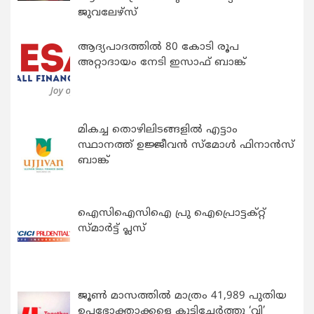
ജുവലേഴ്‌സ്
ആദ്യപാദത്തിൽ 80 കോടി രൂപ
അറ്റാദായം നേടി ഇസാഫ് ബാങ്ക്
മികച്ച തൊഴിലിടങ്ങളിൽ എട്ടാം
സ്ഥാനത്ത് ഉജ്ജീവൻ സ്മോൾ ഫിനാൻസ്
ബാങ്ക്
ഐസിഐസിഐ പ്രു ഐപ്രൊട്ടക്റ്റ്
സ്മാർട്ട് പ്ലസ്
ജൂൺ മാസത്തിൽ മാത്രം 41,989 പുതിയ
ഉപഭോക്താക്കളെ കൂട്ടിച്ചേർത്തു ‘വി’