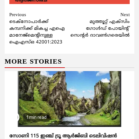
ആര്‍ജിസിബി
Continue
Previous
Next
ടെക്നോപാര്‍ക്ക്
മുത്തൂറ്റ് എക്‌സിം
Reading
കമ്പനിക്ക് മികച്ച എഐ
ഗോള്‍ഡ് പോയിന്റ്
മാനേജ്മെന്‍റിനുള്ള
സെന്റര്‍ ദാവണ്‍ഗരെയില്‍
ഐഎസ്ഒ 42001:2023
MORE STORIES
1 min read
സോണി 115 ഇഞ്ച് ട്രൂ ആർജിബി ടെലിവിഷൻ