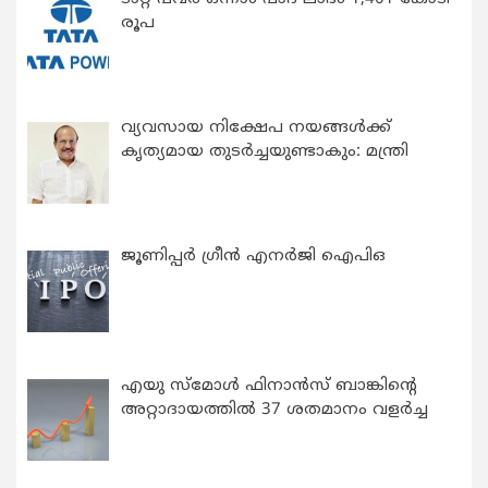
രൂപ
വ്യവസായ നിക്ഷേപ നയങ്ങള്‍ക്ക്
കൃത്യമായ തുടര്‍ച്ചയുണ്ടാകും: മന്ത്രി
ജൂണിപ്പർ ഗ്രീൻ എനർജി ഐപിഒ
എയു സ്‌മോൾ ഫിനാൻസ് ബാങ്കിന്റെ
അറ്റാദായത്തിൽ 37 ശതമാനം വളർച്ച