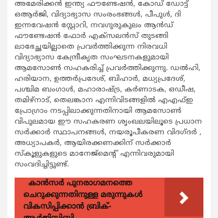
അമേരിക്കന്‍ ഇന്ത്യ ഫൗണ്ടേഷന്‍, കോഡ് ഡോട്ട്
ഒആര്‍ജി, വിദ്യാഭ്യാസ സംരംഭങ്ങള്‍, പീപുള്‍, ദി
ഇന്നവേഷന്‍ സ്റ്റോറി, നവഗുരുകുലം ആന്‍ഡ്
ഫൗണ്ടേഷന്‍ ഫോര്‍ എക്സലന്‍സ് തുടങ്ങി
ലാഭേച്ഛയില്ലാതെ പ്രവര്‍ത്തിക്കുന്ന നിരവധി
വിദ്യാഭ്യാസ കേന്ദ്രീകൃത സംഘടനകളുമായി
ആമസോണ്‍ സഹകരിച്ച് പ്രവര്‍ത്തിക്കുന്നു. ഡല്‍ഹി,
ഹരിയാന, ഉത്തര്‍പ്രദേശ്, ബിഹാര്‍, മധ്യപ്രദേശ്,
പശ്ചിമ ബംഗാള്‍, മഹാരാഷ്ട്ര, കര്‍ണാടക, ഒഡീഷ,
തമിഴ്നാട്, തെലങ്കാന എന്നിവിടങ്ങളില്‍ എഎഫ്ഇ
പ്രോഗ്രാം നടപ്പിലാക്കുന്നതിനായി ആമസോണ്‍
വിപുലമായ ഈ സഹകരണ ശൃംഖലയിലൂടെ പ്രധാന
സര്‍ക്കാര്‍ സ്ഥാപനങ്ങള്‍, നയരൂപീകരണ വിദഗ്ദര്‍ ,
അധ്യാപകര്‍, ആയിരക്കണക്കിന് സര്‍ക്കാര്‍
സ്കൂളുകളുടെ മാനേജ്മെന്‍റ് എന്നിവരുമായി
സംവദിച്ചിട്ടുണ്ട്.
കാന്‍സര്‍ പുനരാഗമനത്തെ
ചെറുക്കുന്നതിനുള്ള മരുന്നുകള്‍
വികസിപ്പിക്കാന്‍ ബ്രിക്-