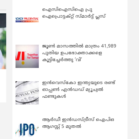
ഐസിഐസിഐ പ്രു
ഐപ്രൊട്ടക്റ്റ് സ്മാർട്ട് പ്ലസ്
ജൂൺ മാസത്തിൽ മാത്രം 41,989
പുതിയ ഉപഭോക്താക്കളെ
കൂട്ടിച്ചേർത്തു ‘വി’
ഇന്‍വെസ്കോ ഇന്ത്യയുടെ രണ്ട്
ഓപ്പണ്‍ എന്‍ഡഡ് മ്യൂച്വല്‍
ഫണ്ടുകള്‍
ആർഡീ ഇൻഡസ്ട്രീസ് ഐപിഒ
ആഗസ്റ്റ് 5 മുതൽ