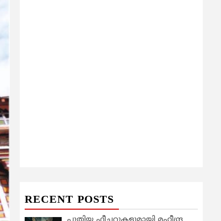
RECENT POSTS
പുതിയ ഫീച്ചറുകളുമായി മഹീന്ദ്ര