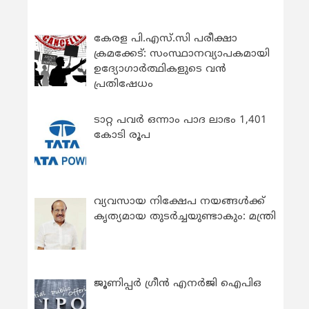
കേരള പി.എസ്.സി പരീക്ഷാ
ക്രമക്കേട്: സംസ്ഥാനവ്യാപകമായി
ഉദ്യോഗാര്‍ത്ഥികളുടെ വന്‍
പ്രതിഷേധം
ടാറ്റ പവർ ഒന്നാം പാദ ലാഭം 1,401
കോടി രൂപ
വ്യവസായ നിക്ഷേപ നയങ്ങള്‍ക്ക്
കൃത്യമായ തുടര്‍ച്ചയുണ്ടാകും: മന്ത്രി
ജൂണിപ്പർ ഗ്രീൻ എനർജി ഐപിഒ