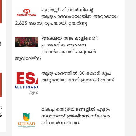
മുത്തൂറ്റ് ഫിനാൻസിന്റെ
ആദ്യപാദസംയോജിത അറ്റാദായം
2,825 കോടി രൂപയായി ഉയർന്നു
‘അക്ഷയ തങ്ക മാളിഗൈ’:
ൻ
പ്രാദേശിക ആഭരണ
ബ്രാന്‍ഡുമായി കല്യാണ്‍
ജുവലേഴ്‌സ്
ആദ്യപാദത്തിൽ 80 കോടി രൂപ
അറ്റാദായം നേടി ഇസാഫ് ബാങ്ക്
t
മികച്ച തൊഴിലിടങ്ങളിൽ എട്ടാം
ു
സ്ഥാനത്ത് ഉജ്ജീവൻ സ്മോൾ
ഫിനാൻസ് ബാങ്ക്