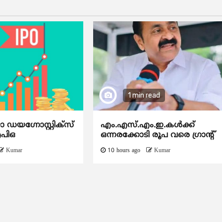
1 min read
യഗ്നോസ്റ്റിക്സ്
എം.എസ്.എം.ഇ.കൾക്ക്
ഐപിഒ
ഒന്നരക്കോടി രൂപ വരെ ഗ്രാന്റ്
Kumar
10 hours ago
Kumar