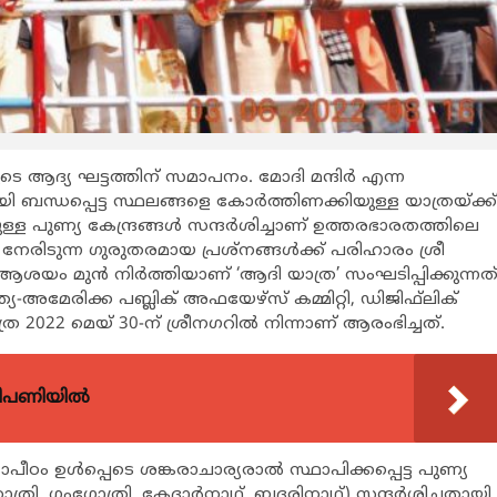
ടെ ആദ്യ ഘട്ടത്തിന് സമാപനം. മോദി മന്ദിർ എന്ന
ന്ധപ്പെട്ട സ്ഥലങ്ങളെ കോർത്തിണക്കിയുള്ള യാത്രയ്‌ക്ക്
മുള്ള പുണ്യ കേന്ദ്രങ്ങൾ സന്ദർശിച്ചാണ് ഉത്തരഭാരതത്തിലെ
േരിടുന്ന ഗുരുതരമായ പ്രശ്‌നങ്ങൾക്ക് പരിഹാരം ശ്രീ
ശയം മുൻ നിർത്തിയാണ് ‘ആദി യാത്ര’ സംഘടിപ്പിക്കുന്നത്
്യ-അമേരിക്ക പബ്ലിക് അഫയേഴ്സ് കമ്മിറ്റി, ഡിജിഫ്‌ലിക്
022 മെയ് 30-ന് ശ്രീനഗറിൽ നിന്നാണ് ആരംഭിച്ചത്.
വിപണിയിൽ
ീഠം ഉൾപ്പെടെ ശങ്കരാചാര്യരാൽ സ്ഥാപിക്കപ്പെട്ട പുണ്യ
്രി, ഗംഗോത്രി, കേദാർനാഥ്, ബദരിനാഥ്) സന്ദർശിച്ചതായി