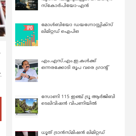
സ്കോർപിയോ-എൻ
മോൾബിയോ ഡയഗ്നോസ്റ്റിക്സ്
ലിമിറ്റഡ് ഐപിഒ
എം.എസ്.എം.ഇ.കൾക്ക്
ഒന്നരക്കോടി രൂപ വരെ ഗ്രാന്റ്
.
സോണി 115 ഇഞ്ച് ട്രൂ ആർജിബി
ടെലിവിഷൻ വിപണിയിൽ
ധൂത് ട്രാൻസ്മിഷൻ ലിമിറ്റഡ്