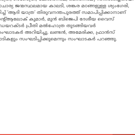
ര്യ ജന്മസ്ഥലമായ കാലടി, ശങ്കര മഠങ്ങളുള്ള ശ്യംഗേരി,
ച് ‘ആദി യാത്ര’ തിരുവനന്തപുരത്ത് സമാപിപ്പിക്കാനാണ്
പ്രസിഡന്റ്ആലോക് കുമാർ, മുൻ ബിജെപി ദേശീയ വൈസ്
ൂട്ടീവ് ഡയറക്ടർ പ്രീതി മൽഹോത്ര തുടങ്ങിയവർ
സംഘാടകർ അറിയിച്ചു. ലണ്ടൻ, അമേരിക്ക, ഫ്രാൻസ്
പാടികളും സംഘടിപ്പിക്കുമെന്നും സംഘാടകർ പറഞ്ഞു.