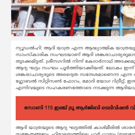
ന്യൂഡൽഹി: ആദി യാത്ര എന്ന ആദ്ധ്യാത്മിക യാത്രയു
സാംസ്‌കാരിക സംഘടയാണ് ആദി ശങ്കരാചാര്യരുമായി ബ
തുടക്കമിട്ടത്. ശ്രീനഗറിൽ നിന്ന് കേദാർനാഥ് അടക്ക
ആദ്യ ഘട്ടം സംഘം പൂർത്തിയാക്കിയത്. ലോകം ഇന്ന് ന
ശങ്കരാചാര്യരുടെ അദ്വൈത സന്ദേശമാണെന്ന എന്ന ആ
ഗ്ലോബൽ സിറ്റിസൺ ഫോറം, മോദി യോഗ റിട്രീറ്റ്, ഇന്ത
എന്നിവയുടെ സഹകരണത്തോടെ നടക്കുന്ന ആദിയാത്ര 2
സോണി 115 ഇഞ്ച് ട്രൂ ആർജിബി ടെലിവിഷൻ 
ആദി യാത്രയുടെ ആദ്യ ഘട്ടത്തിൽ കാശ്മീരിൽ ശാരദാപ
സങ്കേതങ്ങളും, ഹിമാലയത്തിലെ ചാർ ധാമും (യമുനോത