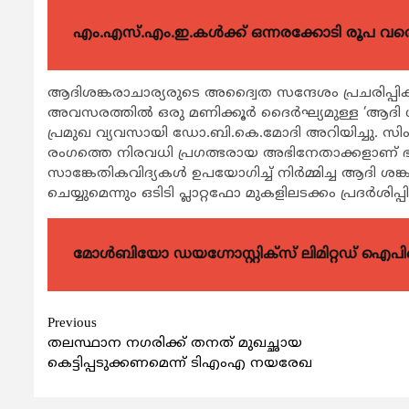
എം.എസ്.എം.ഇ.കൾക്ക് ഒന്നരക്കോടി രൂപ വരെ ഗ
ആദിശങ്കരാചാര്യരുടെ അദ്വൈത സന്ദേശം പ്രചരിപ്പിക്
അവസരത്തിൽ ഒരു മണിക്കൂർ ദൈർഘ്യമുള്ള ‘ആദി ശങ്
പ്രമുഖ വ്യവസായി ഡോ.ബി.കെ.മോദി അറിയിച്ചു. സിംഗപ്
രംഗത്തെ നിരവധി പ്രഗത്ഭരായ അഭിനേതാക്കളാണ് ഭാഗ
സാങ്കേതികവിദ്യകൾ ഉപയോഗിച്ച് നിർമ്മിച്ച ആദി ശങ്
ചെയ്യുമെന്നും ഒടിടി പ്ലാറ്റഫോ മുകളിലടക്കം പ്രദർശിപ
മോൾബിയോ ഡയഗ്നോസ്റ്റിക്സ് ലിമിറ്റഡ് ഐപി
Continue
Previous
തലസ്ഥാന നഗരിക്ക് തനത് മുഖച്ഛായ
Reading
കെട്ടിപ്പടുക്കണമെന്ന് ടിഎംഎ നയരേഖ