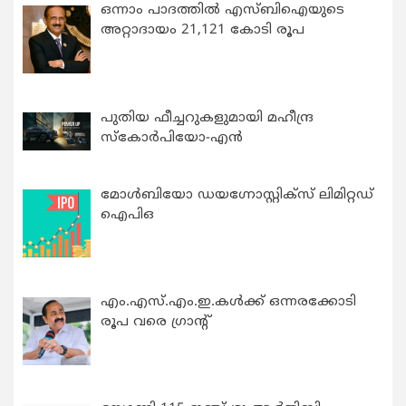
ഒന്നാം പാദത്തിൽ എസ്ബിഐയുടെ
അറ്റാദായം 21,121 കോടി രൂപ
പുതിയ ഫീച്ചറുകളുമായി മഹീന്ദ്ര
സ്കോർപിയോ-എൻ
മോൾബിയോ ഡയഗ്നോസ്റ്റിക്സ് ലിമിറ്റഡ്
ഐപിഒ
എം.എസ്.എം.ഇ.കൾക്ക് ഒന്നരക്കോടി
രൂപ വരെ ഗ്രാന്റ്