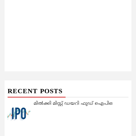
RECENT POSTS
മിൽക്കി മിസ്റ്റ് ഡയറി ഫുഡ് ഐപിഒ