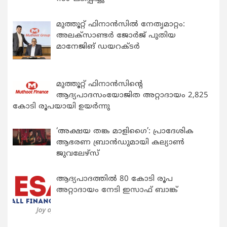
മുത്തൂറ്റ് ഫിനാൻസിൽ നേതൃമാറ്റം:
അലക്സാണ്ടർ ജോർജ് പുതിയ
മാനേജിങ് ഡയറക്ടർ
മുത്തൂറ്റ് ഫിനാൻസിന്റെ
ആദ്യപാദസംയോജിത അറ്റാദായം 2,825
കോടി രൂപയായി ഉയർന്നു
‘അക്ഷയ തങ്ക മാളിഗൈ’: പ്രാദേശിക
ആഭരണ ബ്രാന്‍ഡുമായി കല്യാണ്‍
ജുവലേഴ്‌സ്
ആദ്യപാദത്തിൽ 80 കോടി രൂപ
അറ്റാദായം നേടി ഇസാഫ് ബാങ്ക്