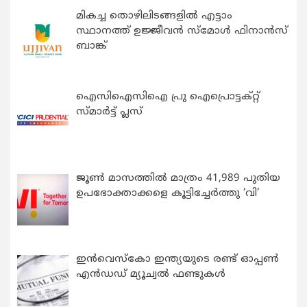
മികച്ച തൊഴിലിടങ്ങളിൽ എട്ടാം
സ്ഥാനത്ത് ഉജ്ജീവൻ സ്മോൾ ഫിനാൻസ്
ബാങ്ക്
ഐസിഐസിഐ പ്രു ഐപ്രൊട്ടക്റ്റ്
സ്മാർട്ട് പ്ലസ്
ജൂൺ മാസത്തിൽ മാത്രം 41,989 പുതിയ
ഉപഭോക്താക്കളെ കൂട്ടിച്ചേർത്തു ‘വി’
ഇന്‍വെസ്കോ ഇന്ത്യയുടെ രണ്ട് ഓപ്പണ്‍
എന്‍ഡഡ് മ്യൂച്വല്‍ ഫണ്ടുകള്‍