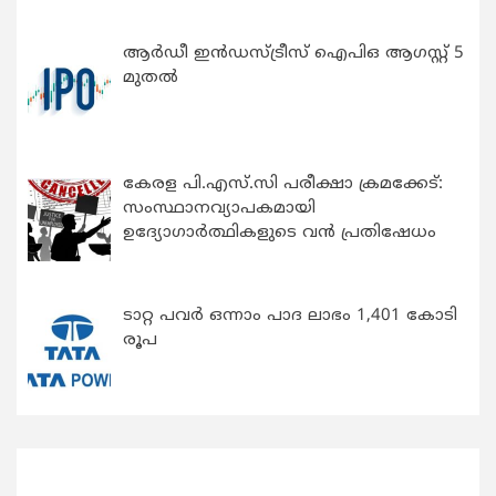
ആർഡീ ഇൻഡസ്ട്രീസ് ഐപിഒ ആഗസ്റ്റ് 5
മുതൽ
കേരള പി.എസ്.സി പരീക്ഷാ ക്രമക്കേട്:
സംസ്ഥാനവ്യാപകമായി
ഉദ്യോഗാര്‍ത്ഥികളുടെ വന്‍ പ്രതിഷേധം
ടാറ്റ പവർ ഒന്നാം പാദ ലാഭം 1,401 കോടി
രൂപ