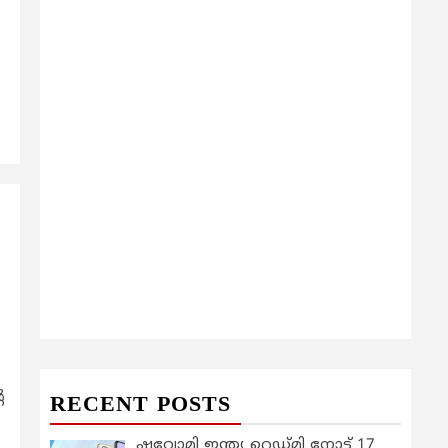
െ
RECENT POSTS
ഷവോമി ഇന്ത്യ റെഡ്മി നോട്ട് 17