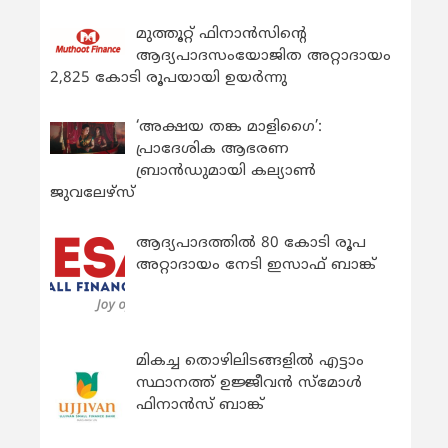
മുത്തൂറ്റ് ഫിനാൻസിന്റെ
ആദ്യപാദസംയോജിത അറ്റാദായം
2,825 കോടി രൂപയായി ഉയർന്നു
‘അക്ഷയ തങ്ക മാളിഗൈ’:
പ്രാദേശിക ആഭരണ
ബ്രാന്‍ഡുമായി കല്യാണ്‍
ജുവലേഴ്‌സ്
ആദ്യപാദത്തിൽ 80 കോടി രൂപ
അറ്റാദായം നേടി ഇസാഫ് ബാങ്ക്
മികച്ച തൊഴിലിടങ്ങളിൽ എട്ടാം
സ്ഥാനത്ത് ഉജ്ജീവൻ സ്മോൾ
ഫിനാൻസ് ബാങ്ക്