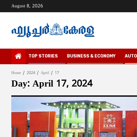
Skip
August 8, 2026
to
content
TOP STORIES
BUSINESS & ECONOMY
AUTO
Home
2024
April
17
Day:
April 17, 2024