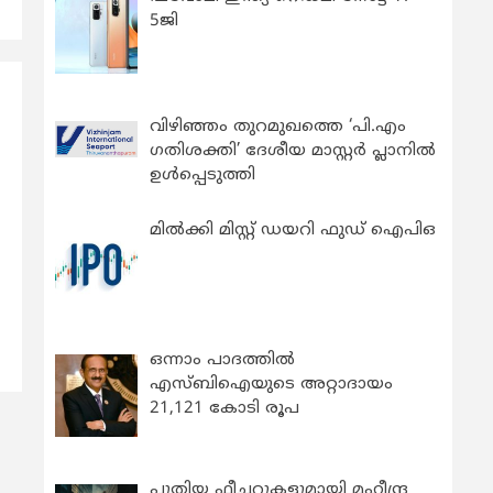
5ജി
വിഴിഞ്ഞം തുറമുഖത്തെ ‘പി.എം
ഗതിശക്തി’ ദേശീയ മാസ്റ്റർ പ്ലാനിൽ
ഉൾപ്പെടുത്തി
മിൽക്കി മിസ്റ്റ് ഡയറി ഫുഡ് ഐപിഒ
ഒന്നാം പാദത്തിൽ
എസ്ബിഐയുടെ അറ്റാദായം
21,121 കോടി രൂപ
പുതിയ ഫീച്ചറുകളുമായി മഹീന്ദ്ര