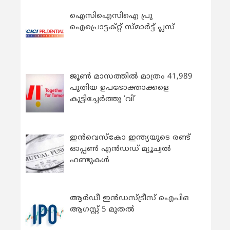
ഐസിഐസിഐ പ്രു
ഐപ്രൊട്ടക്റ്റ് സ്മാർട്ട് പ്ലസ്
ജൂൺ മാസത്തിൽ മാത്രം 41,989
പുതിയ ഉപഭോക്താക്കളെ
കൂട്ടിച്ചേർത്തു ‘വി’
ഇന്‍വെസ്കോ ഇന്ത്യയുടെ രണ്ട്
ഓപ്പണ്‍ എന്‍ഡഡ് മ്യൂച്വല്‍
ഫണ്ടുകള്‍
ആർഡീ ഇൻഡസ്ട്രീസ് ഐപിഒ
ആഗസ്റ്റ് 5 മുതൽ