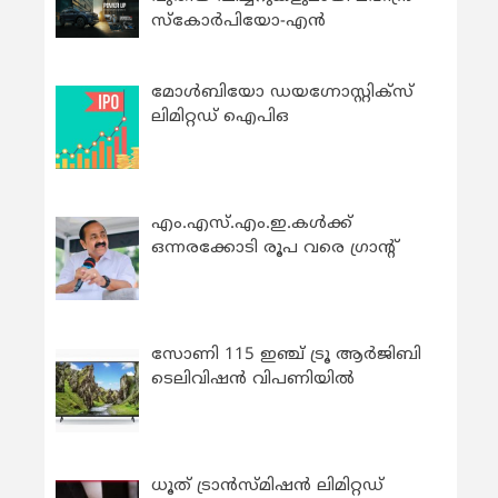
സ്കോർപിയോ-എൻ
മോൾബിയോ ഡയഗ്നോസ്റ്റിക്സ്
ലിമിറ്റഡ് ഐപിഒ
എം.എസ്.എം.ഇ.കൾക്ക്
ഒന്നരക്കോടി രൂപ വരെ ഗ്രാന്റ്
സോണി 115 ഇഞ്ച് ട്രൂ ആർജിബി
ടെലിവിഷൻ വിപണിയിൽ
ധൂത് ട്രാൻസ്മിഷൻ ലിമിറ്റഡ്