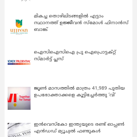
മികച്ച തൊഴിലിടങ്ങളിൽ എട്ടാം
സ്ഥാനത്ത് ഉജ്ജീവൻ സ്മോൾ ഫിനാൻസ്
ബാങ്ക്
ഐസിഐസിഐ പ്രു ഐപ്രൊട്ടക്റ്റ്
സ്മാർട്ട് പ്ലസ്
ജൂൺ മാസത്തിൽ മാത്രം 41,989 പുതിയ
ഉപഭോക്താക്കളെ കൂട്ടിച്ചേർത്തു ‘വി’
ഇന്‍വെസ്കോ ഇന്ത്യയുടെ രണ്ട് ഓപ്പണ്‍
എന്‍ഡഡ് മ്യൂച്വല്‍ ഫണ്ടുകള്‍