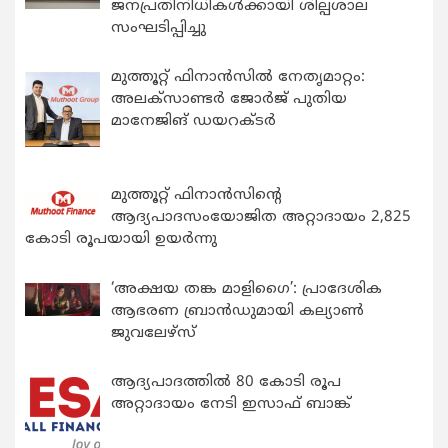
ജനപ്രതിനിധികൾക്കായി ശില്പശാല
സംഘടിപ്പിച്ചു
മുത്തൂറ്റ് ഫിനാൻസിൽ നേതൃമാറ്റം:
അലക്സാണ്ടർ ജോർജ് പുതിയ
മാനേജിങ് ഡയറക്ടർ
മുത്തൂറ്റ് ഫിനാൻസിന്റെ
ആദ്യപാദസംയോജിത അറ്റാദായം 2,825
കോടി രൂപയായി ഉയർന്നു
‘അക്ഷയ തങ്ക മാളിഗൈ’: പ്രാദേശിക
ആഭരണ ബ്രാന്‍ഡുമായി കല്യാണ്‍
ജുവലേഴ്‌സ്
ആദ്യപാദത്തിൽ 80 കോടി രൂപ
അറ്റാദായം നേടി ഇസാഫ് ബാങ്ക്