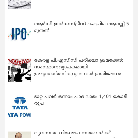
ആർഡീ ഇൻഡസ്ട്രീസ് ഐപിഒ ആഗസ്റ്റ് 5
മുതൽ
കേരള പി.എസ്.സി പരീക്ഷാ ക്രമക്കേട്:
സംസ്ഥാനവ്യാപകമായി
ഉദ്യോഗാര്‍ത്ഥികളുടെ വന്‍ പ്രതിഷേധം
ടാറ്റ പവർ ഒന്നാം പാദ ലാഭം 1,401 കോടി
രൂപ
വ്യവസായ നിക്ഷേപ നയങ്ങള്‍ക്ക്