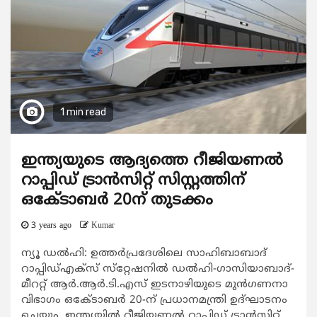
1 min read
ഇന്ത്യയുടെ ആദ്യത്തെ റീജിയണല്‍
റാപ്പിഡ് ട്രാന്‍സിറ്റ് സിസ്റ്റത്തിന്
ഒകേ്ടാബര്‍ 20ന് തുടക്കം
3 years ago
Kumar
ന്യൂ ഡൽഹി: ഉത്തര്‍പ്രദേശിലെ സാഹിബാബാദ്
റാപ്പിഡ്എക്‌സ് സ്‌റ്റേഷനില്‍ ഡല്‍ഹി-ഗാസിയാബാദ്-
മീററ്റ് ആര്‍.ആര്‍.ടി.എസ് ഇടനാഴിയുടെ മുന്‍ഗണനാ
വിഭാഗം ഒകേ്ടാബര്‍ 20-ന് പ്രധാനമന്ത്രി ഉദ്ഘാടനം
ചെയ്യും. ഇന്ത്യയില്‍ റീജിയണല്‍ റാപ്പിഡ് ട്രാന്‍സിറ്റ്...