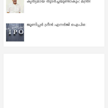
കൃത്യമായ തുടര്‍ച്ചയുണ്ടാകും: മന്ത്രി
ജൂണിപ്പർ ഗ്രീൻ എനർജി ഐപിഒ