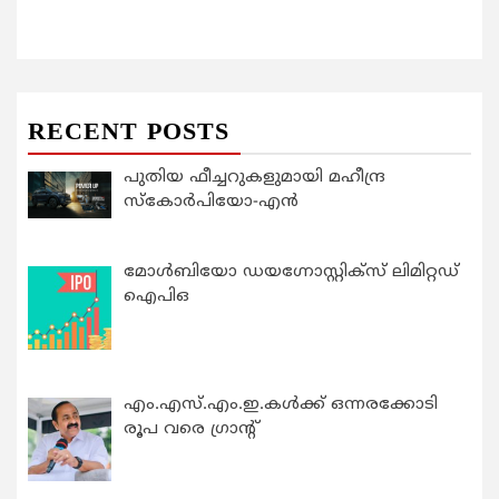
RECENT POSTS
പുതിയ ഫീച്ചറുകളുമായി മഹീന്ദ്ര
സ്കോർപിയോ-എൻ
മോൾബിയോ ഡയഗ്നോസ്റ്റിക്സ് ലിമിറ്റഡ്
ഐപിഒ
എം.എസ്.എം.ഇ.കൾക്ക് ഒന്നരക്കോടി
രൂപ വരെ ഗ്രാന്റ്