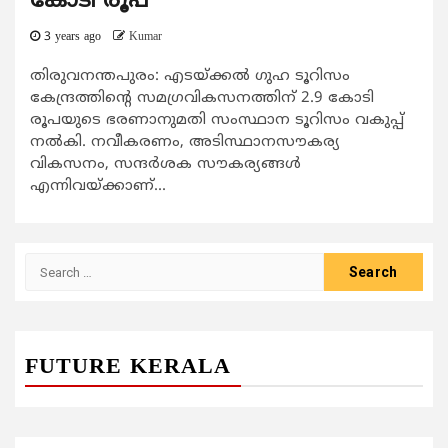
കോടി രൂപ
3 years ago
Kumar
തിരുവനന്തപുരം: എടയ്ക്കല്‍ ഗുഹ ടൂറിസം
കേന്ദ്രത്തിന്‍റെ സമഗ്രവികസനത്തിന് 2.9 കോടി
രൂപയുടെ ഭരണാനുമതി സംസ്ഥാന ടൂറിസം വകുപ്പ്
നല്‍കി. നവീകരണം, അടിസ്ഥാനസൗകര്യ
വികസനം, സന്ദര്‍ശക സൗകര്യങ്ങള്‍
എന്നിവയ്ക്കാണ്...
Search
for:
FUTURE KERALA