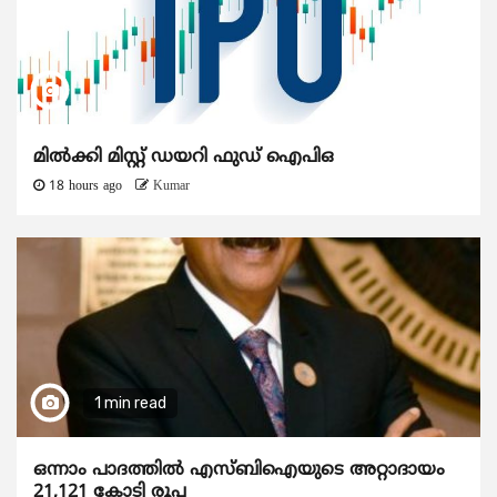
മിൽക്കി മിസ്റ്റ് ഡയറി ഫുഡ് ഐപിഒ
18 hours ago
Kumar
1 min read
ഒന്നാം പാദത്തിൽ എസ്ബിഐയുടെ അറ്റാദായം
21,121 കോടി രൂപ