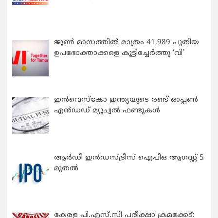
ജൂൺ മാസത്തിൽ മാത്രം 41,989 പുതിയ
ഉപഭോക്താക്കളെ കൂട്ടിച്ചേർത്തു ‘വി’
ഇന്‍വെസ്കോ ഇന്ത്യയുടെ രണ്ട് ഓപ്പണ്‍
എന്‍ഡഡ് മ്യൂച്വല്‍ ഫണ്ടുകള്‍
ആർഡീ ഇൻഡസ്ട്രീസ് ഐപിഒ ആഗസ്റ്റ് 5
മുതൽ
കേരള പി.എസ്.സി പരീക്ഷാ ക്രമക്കേട്: