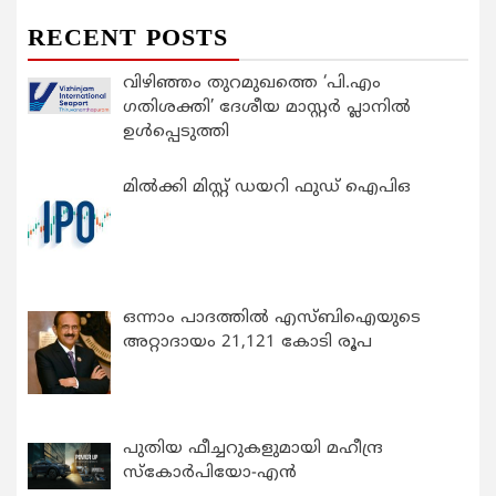
RECENT POSTS
വിഴിഞ്ഞം തുറമുഖത്തെ ‘പി.എം
ഗതിശക്തി’ ദേശീയ മാസ്റ്റർ പ്ലാനിൽ
ഉൾപ്പെടുത്തി
മിൽക്കി മിസ്റ്റ് ഡയറി ഫുഡ് ഐപിഒ
ഒന്നാം പാദത്തിൽ എസ്ബിഐയുടെ
അറ്റാദായം 21,121 കോടി രൂപ
പുതിയ ഫീച്ചറുകളുമായി മഹീന്ദ്ര
സ്കോർപിയോ-എൻ