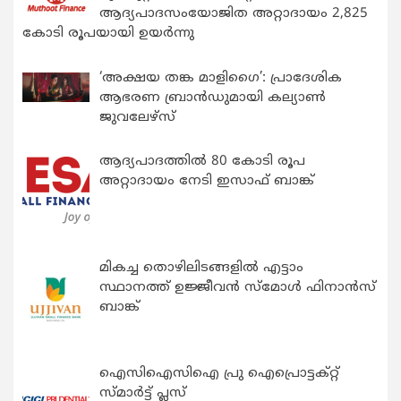
ആദ്യപാദസംയോജിത അറ്റാദായം 2,825
കോടി രൂപയായി ഉയർന്നു
‘അക്ഷയ തങ്ക മാളിഗൈ’: പ്രാദേശിക
ആഭരണ ബ്രാന്‍ഡുമായി കല്യാണ്‍
ജുവലേഴ്‌സ്
ആദ്യപാദത്തിൽ 80 കോടി രൂപ
അറ്റാദായം നേടി ഇസാഫ് ബാങ്ക്
മികച്ച തൊഴിലിടങ്ങളിൽ എട്ടാം
സ്ഥാനത്ത് ഉജ്ജീവൻ സ്മോൾ ഫിനാൻസ്
ബാങ്ക്
ഐസിഐസിഐ പ്രു ഐപ്രൊട്ടക്റ്റ്
സ്മാർട്ട് പ്ലസ്