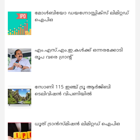
മോൾബിയോ ഡയഗ്നോസ്റ്റിക്സ് ലിമിറ്റഡ്
ഐപിഒ
എം.എസ്.എം.ഇ.കൾക്ക് ഒന്നരക്കോടി
രൂപ വരെ ഗ്രാന്റ്
സോണി 115 ഇഞ്ച് ട്രൂ ആർജിബി
ടെലിവിഷൻ വിപണിയിൽ
ധൂത് ട്രാൻസ്മിഷൻ ലിമിറ്റഡ് ഐപിഒ