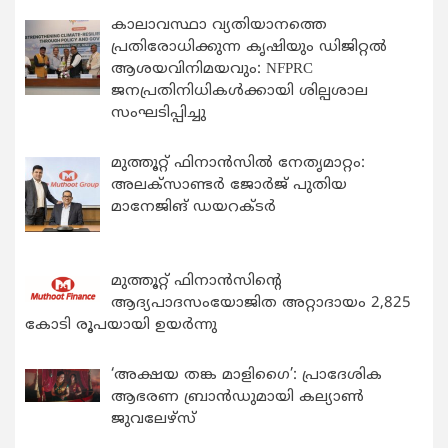
കാലാവസ്ഥാ വ്യതിയാനത്തെ
പ്രതിരോധിക്കുന്ന കൃഷിയും ഡിജിറ്റൽ
ആശയവിനിമയവും: NFPRC
ജനപ്രതിനിധികൾക്കായി ശില്പശാല
സംഘടിപ്പിച്ചു
മുത്തൂറ്റ് ഫിനാൻസിൽ നേതൃമാറ്റം:
അലക്സാണ്ടർ ജോർജ് പുതിയ
മാനേജിങ് ഡയറക്ടർ
മുത്തൂറ്റ് ഫിനാൻസിന്റെ
ആദ്യപാദസംയോജിത അറ്റാദായം 2,825
കോടി രൂപയായി ഉയർന്നു
‘അക്ഷയ തങ്ക മാളിഗൈ’: പ്രാദേശിക
ആഭരണ ബ്രാന്‍ഡുമായി കല്യാണ്‍
ജുവലേഴ്‌സ്