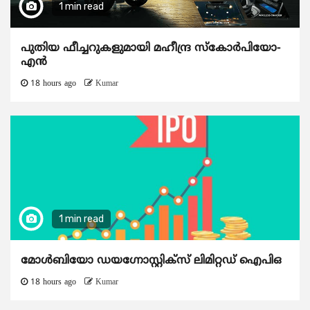
1 min read
പുതിയ ഫീച്ചറുകളുമായി മഹീന്ദ്ര സ്കോർപിയോ-
എൻ
18 hours ago
Kumar
1 min read
മോൾബിയോ ഡയഗ്നോസ്റ്റിക്സ് ലിമിറ്റഡ് ഐപിഒ
18 hours ago
Kumar