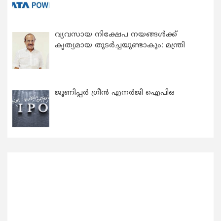
വ്യവസായ നിക്ഷേപ നയങ്ങള്‍ക്ക്
കൃത്യമായ തുടര്‍ച്ചയുണ്ടാകും: മന്ത്രി
ജൂണിപ്പർ ഗ്രീൻ എനർജി ഐപിഒ