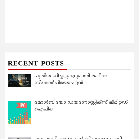
RECENT POSTS
പുതിയ ഫീച്ചറുകളുമായി മഹീന്ദ്ര
സ്കോർപിയോ-എൻ
മോൾബിയോ ഡയഗ്നോസ്റ്റിക്സ് ലിമിറ്റഡ്
ഐപിഒ