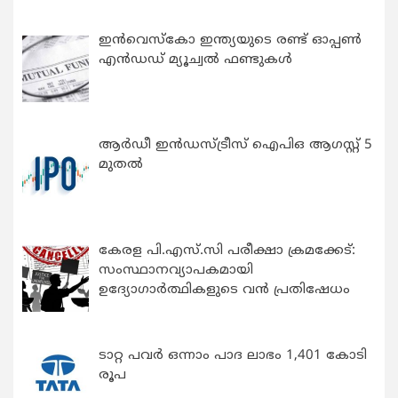
ഇന്‍വെസ്കോ ഇന്ത്യയുടെ രണ്ട് ഓപ്പണ്‍
എന്‍ഡഡ് മ്യൂച്വല്‍ ഫണ്ടുകള്‍
ആർഡീ ഇൻഡസ്ട്രീസ് ഐപിഒ ആഗസ്റ്റ് 5
മുതൽ
കേരള പി.എസ്.സി പരീക്ഷാ ക്രമക്കേട്:
സംസ്ഥാനവ്യാപകമായി
ഉദ്യോഗാര്‍ത്ഥികളുടെ വന്‍ പ്രതിഷേധം
ടാറ്റ പവർ ഒന്നാം പാദ ലാഭം 1,401 കോടി
രൂപ