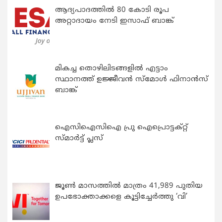
ആദ്യപാദത്തിൽ 80 കോടി രൂപ
അറ്റാദായം നേടി ഇസാഫ് ബാങ്ക്
മികച്ച തൊഴിലിടങ്ങളിൽ എട്ടാം
സ്ഥാനത്ത് ഉജ്ജീവൻ സ്മോൾ ഫിനാൻസ്
ബാങ്ക്
ഐസിഐസിഐ പ്രു ഐപ്രൊട്ടക്റ്റ്
സ്മാർട്ട് പ്ലസ്
ജൂൺ മാസത്തിൽ മാത്രം 41,989 പുതിയ
ഉപഭോക്താക്കളെ കൂട്ടിച്ചേർത്തു ‘വി’