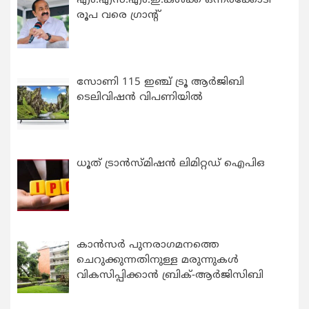
എം.എസ്.എം.ഇ.കൾക്ക് ഒന്നരക്കോടി
രൂപ വരെ ഗ്രാന്റ്
സോണി 115 ഇഞ്ച് ട്രൂ ആർജിബി
ടെലിവിഷൻ വിപണിയിൽ
ധൂത് ട്രാൻസ്മിഷൻ ലിമിറ്റഡ് ഐപിഒ
കാന്‍സര്‍ പുനരാഗമനത്തെ
ചെറുക്കുന്നതിനുള്ള മരുന്നുകള്‍
വികസിപ്പിക്കാന്‍ ബ്രിക്-ആര്‍ജിസിബി