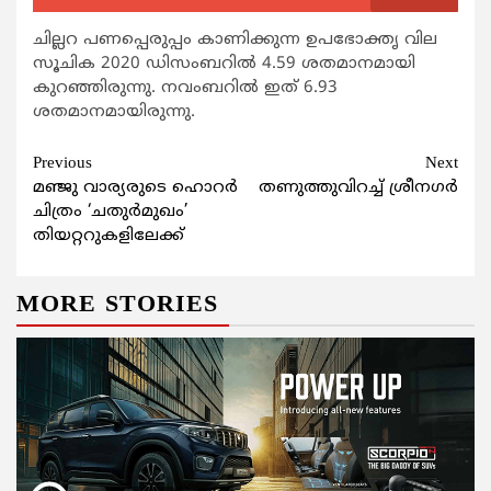
ചില്ലറ പണപ്പെരുപ്പം കാണിക്കുന്ന ഉപഭോക്തൃ വില
സൂചിക 2020 ഡിസംബറിൽ 4.59 ശതമാനമായി
കുറഞ്ഞിരുന്നു. നവംബറിൽ ഇത് 6.93
ശതമാനമായിരുന്നു.
Continue
Previous
Next
മഞ്ജു വാര്യരുടെ ഹൊറര്‍
തണുത്തുവിറച്ച് ശ്രീനഗര്‍
Reading
ചിത്രം ‘ചതുര്‍മുഖം’
തിയറ്ററുകളിലേക്ക്
MORE STORIES