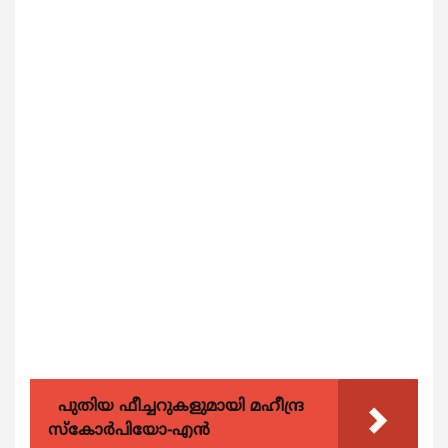
പുതിയ ഫീച്ചറുകളുമായി മഹീന്ദ്ര
സ്കോർപിയോ-എൻ