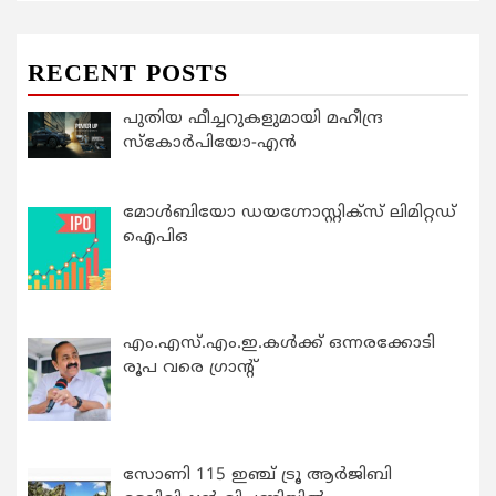
RECENT POSTS
പുതിയ ഫീച്ചറുകളുമായി മഹീന്ദ്ര
സ്കോർപിയോ-എൻ
മോൾബിയോ ഡയഗ്നോസ്റ്റിക്സ് ലിമിറ്റഡ്
ഐപിഒ
എം.എസ്.എം.ഇ.കൾക്ക് ഒന്നരക്കോടി
രൂപ വരെ ഗ്രാന്റ്
സോണി 115 ഇഞ്ച് ട്രൂ ആർജിബി