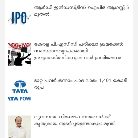
ആർഡീ ഇൻഡസ്ട്രീസ് ഐപിഒ ആഗസ്റ്റ് 5
മുതൽ
കേരള പി.എസ്.സി പരീക്ഷാ ക്രമക്കേട്:
സംസ്ഥാനവ്യാപകമായി
ഉദ്യോഗാര്‍ത്ഥികളുടെ വന്‍ പ്രതിഷേധം
ടാറ്റ പവർ ഒന്നാം പാദ ലാഭം 1,401 കോടി
രൂപ
വ്യവസായ നിക്ഷേപ നയങ്ങള്‍ക്ക്
കൃത്യമായ തുടര്‍ച്ചയുണ്ടാകും: മന്ത്രി