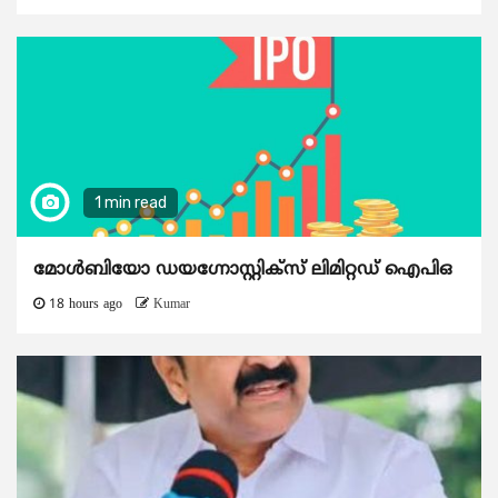
1 min read
മോൾബിയോ ഡയഗ്നോസ്റ്റിക്സ് ലിമിറ്റഡ് ഐപിഒ
18 hours ago
Kumar