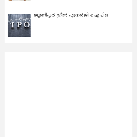
ജൂണിപ്പർ ഗ്രീൻ എനർജി ഐപിഒ