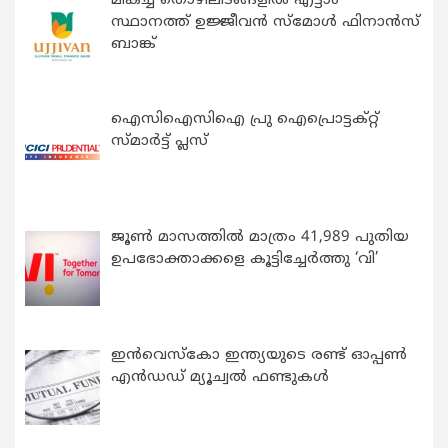
മികച്ച തൊഴിലിടങ്ങളിൽ എട്ടാം
സ്ഥാനത്ത് ഉജ്ജീവൻ സ്മോൾ ഫിനാൻസ്
ബാങ്ക്
ഐസിഐസിഐ പ്രു ഐപ്രൊട്ടക്റ്റ്
സ്മാർട്ട് പ്ലസ്
ജൂൺ മാസത്തിൽ മാത്രം 41,989 പുതിയ
ഉപഭോക്താക്കളെ കൂട്ടിച്ചേർത്തു ‘വി’
ഇന്‍വെസ്കോ ഇന്ത്യയുടെ രണ്ട് ഓപ്പണ്‍
എന്‍ഡഡ് മ്യൂച്വല്‍ ഫണ്ടുകള്‍