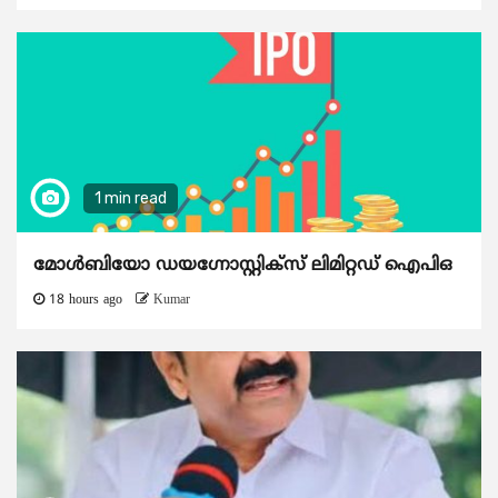
1 min read
മോൾബിയോ ഡയഗ്നോസ്റ്റിക്സ് ലിമിറ്റഡ് ഐപിഒ
18 hours ago
Kumar