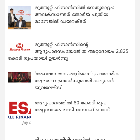
മുത്തൂറ്റ് ഫിനാൻസിൽ നേതൃമാറ്റം:
അലക്സാണ്ടർ ജോർജ് പുതിയ
മാനേജിങ് ഡയറക്ടർ
മുത്തൂറ്റ് ഫിനാൻസിന്റെ
ആദ്യപാദസംയോജിത അറ്റാദായം 2,825
കോടി രൂപയായി ഉയർന്നു
‘അക്ഷയ തങ്ക മാളിഗൈ’: പ്രാദേശിക
ആഭരണ ബ്രാന്‍ഡുമായി കല്യാണ്‍
ജുവലേഴ്‌സ്
ആദ്യപാദത്തിൽ 80 കോടി രൂപ
അറ്റാദായം നേടി ഇസാഫ് ബാങ്ക്