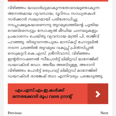
വിഴിഞ്ഞം യാഥാർഥ്യമാകുന്നതോടെയുണ്ടാകുന്ന
അനന്തമായ വ്യവസായ, ടൂറിസം സാധ്യതകൾ
സർക്കാർ സമഗ്രമായി പരിശോധിച്ചു
നടപ്പാക്കുകയാണെന്നു തുറമുഖത്തിന്റെ പുതിയ
വെബ്സൈറ്റും സോഷ്യൽ മീഡിയ ചാനലുകളും
പ്രകാശനം ചെയ്തു വ്യവസായ മന്ത്രി പി. രാജീവ്
പറഞ്ഞു. തിരുവനന്തപുരം മാസ്‌കറ്റ് ഹോട്ടലിൽ
നടന്ന ചടങ്ങിൽ തുറമുഖ വകുപ്പ് പ്രിൻസിപ്പൽ
സെക്രട്ടറി കെ.എസ്. ശ്രീനിവാസ്, വിഴിഞ്ഞം
ഇന്റർനാഷണൽ സീപോർട്ട് ലിമിറ്റഡ് മാനേജിങ്
ഡയറക്ടർ ഡോ. അദീല അബ്ദുള്ള, അദാനി
വിഴിഞ്ഞം പോർട്ട് പ്രൈവറ്റ് ലിമിറ്റഡ് മാനേജിങ്
ഡയറക്ടർ രാജേഷ് ഝാ എന്നിവരും പങ്കെടുത്തു.
എം.എസ്.എം.ഇ.കൾക്ക്
ഒന്നരക്കോടി രൂപ വരെ ഗ്രാന്റ്
Continue
Previous
Next