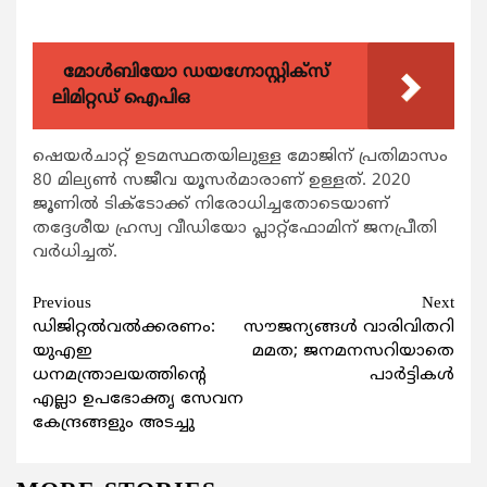
മോൾബിയോ ഡയഗ്നോസ്റ്റിക്സ്
ലിമിറ്റഡ് ഐപിഒ
ഷെയര്‍ചാറ്റ് ഉടമസ്ഥതയിലുള്ള മോജിന് പ്രതിമാസം
80 മില്യണ്‍ സജീവ യൂസര്‍മാരാണ് ഉള്ളത്. 2020
ജൂണില്‍ ടിക്‌ടോക്ക് നിരോധിച്ചതോടെയാണ്
തദ്ദേശീയ ഹ്രസ്വ വീഡിയോ പ്ലാറ്റ്‌ഫോമിന് ജനപ്രീതി
വര്‍ധിച്ചത്.
Continue
Previous
Next
ഡിജിറ്റല്‍വല്‍ക്കരണം:
സൗജന്യങ്ങള്‍ വാരിവിതറി
Reading
യുഎഇ
മമത; ജനമനസറിയാതെ
ധനമന്ത്രാലയത്തിന്റെ
പാര്‍ട്ടികള്‍
എല്ലാ ഉപഭോക്തൃ സേവന
കേന്ദ്രങ്ങളും അടച്ചു