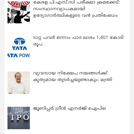
കേരള പി.എസ്.സി പരീക്ഷാ ക്രമക്കേട്:
സംസ്ഥാനവ്യാപകമായി
ഉദ്യോഗാര്‍ത്ഥികളുടെ വന്‍ പ്രതിഷേധം
ടാറ്റ പവർ ഒന്നാം പാദ ലാഭം 1,401 കോടി
രൂപ
വ്യവസായ നിക്ഷേപ നയങ്ങള്‍ക്ക്
കൃത്യമായ തുടര്‍ച്ചയുണ്ടാകും: മന്ത്രി
ജൂണിപ്പർ ഗ്രീൻ എനർജി ഐപിഒ