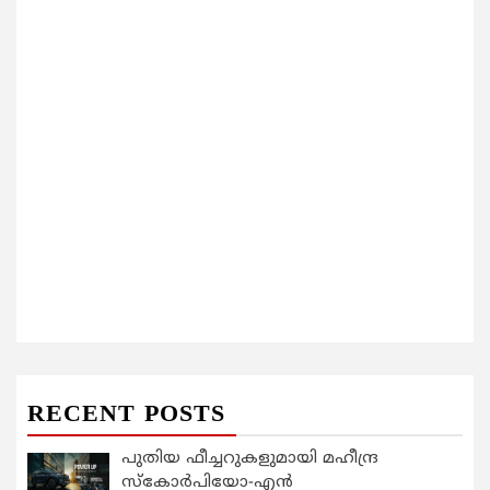
RECENT POSTS
പുതിയ ഫീച്ചറുകളുമായി മഹീന്ദ്ര
സ്കോർപിയോ-എൻ