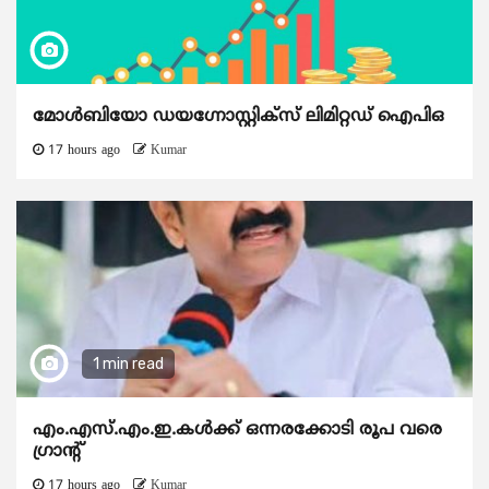
മോൾബിയോ ഡയഗ്നോസ്റ്റിക്സ് ലിമിറ്റഡ് ഐപിഒ
17 hours ago
Kumar
1 min read
എം.എസ്.എം.ഇ.കൾക്ക് ഒന്നരക്കോടി രൂപ വരെ
ഗ്രാന്റ്
17 hours ago
Kumar