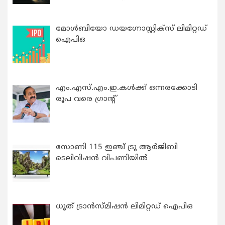
മോൾബിയോ ഡയഗ്നോസ്റ്റിക്സ് ലിമിറ്റഡ്
ഐപിഒ
എം.എസ്.എം.ഇ.കൾക്ക് ഒന്നരക്കോടി
രൂപ വരെ ഗ്രാന്റ്
സോണി 115 ഇഞ്ച് ട്രൂ ആർജിബി
ടെലിവിഷൻ വിപണിയിൽ
ധൂത് ട്രാൻസ്മിഷൻ ലിമിറ്റഡ് ഐപിഒ