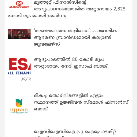
മുത്തൂറ്റ് ഫിനാൻസിന്റെ
ആദ്യപാദസംയോജിത അറ്റാദായം 2,825
കോടി രൂപയായി ഉയർന്നു
‘അക്ഷയ തങ്ക മാളിഗൈ’: പ്രാദേശിക
ആഭരണ ബ്രാന്‍ഡുമായി കല്യാണ്‍
ജുവലേഴ്‌സ്
ആദ്യപാദത്തിൽ 80 കോടി രൂപ
അറ്റാദായം നേടി ഇസാഫ് ബാങ്ക്
മികച്ച തൊഴിലിടങ്ങളിൽ എട്ടാം
സ്ഥാനത്ത് ഉജ്ജീവൻ സ്മോൾ ഫിനാൻസ്
ബാങ്ക്
ഐസിഐസിഐ പ്രു ഐപ്രൊട്ടക്റ്റ്