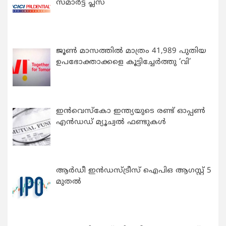
സ്മാർട്ട് പ്ലസ്
ജൂൺ മാസത്തിൽ മാത്രം 41,989 പുതിയ
ഉപഭോക്താക്കളെ കൂട്ടിച്ചേർത്തു ‘വി’
ഇന്‍വെസ്കോ ഇന്ത്യയുടെ രണ്ട് ഓപ്പണ്‍
എന്‍ഡഡ് മ്യൂച്വല്‍ ഫണ്ടുകള്‍
ആർഡീ ഇൻഡസ്ട്രീസ് ഐപിഒ ആഗസ്റ്റ് 5
മുതൽ