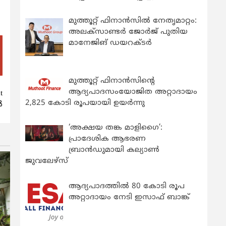
മുത്തൂറ്റ് ഫിനാൻസിൽ നേതൃമാറ്റം:
അലക്സാണ്ടർ ജോർജ് പുതിയ
മാനേജിങ് ഡയറക്ടർ
മുത്തൂറ്റ് ഫിനാൻസിന്റെ
ആദ്യപാദസംയോജിത അറ്റാദായം
t
2,825 കോടി രൂപയായി ഉയർന്നു
ൾ
‘അക്ഷയ തങ്ക മാളിഗൈ’:
പ്രാദേശിക ആഭരണ
ബ്രാന്‍ഡുമായി കല്യാണ്‍
ജുവലേഴ്‌സ്
ആദ്യപാദത്തിൽ 80 കോടി രൂപ
അറ്റാദായം നേടി ഇസാഫ് ബാങ്ക്