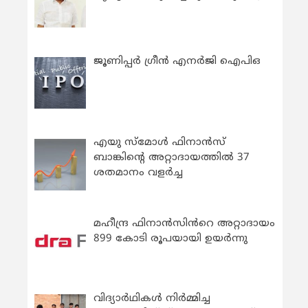
ജൂണിപ്പർ ഗ്രീൻ എനർജി ഐപിഒ
എയു സ്‌മോൾ ഫിനാൻസ്
ബാങ്കിന്റെ അറ്റാദായത്തിൽ 37
ശതമാനം വളർച്ച
മഹീന്ദ്ര ഫിനാൻസിൻറെ അറ്റാദായം
899 കോടി രൂപയായി ഉയർന്നു
വിദ്യാര്‍ഥികള്‍ നിര്‍മ്മിച്ച