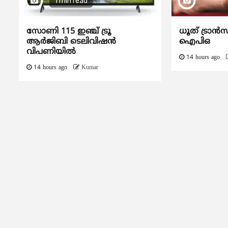
1 min read
സോണി 115 ഇഞ്ച് ട്രൂ
ധൂത് ട്രാൻസ
ആർജിബി ടെലിവിഷൻ
ഐപിഒ
വിപണിയിൽ
14 hours ago
14 hours ago
Kumar