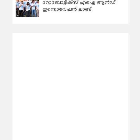
റോബോട്ടിക്സ് എഐ ആന്‍ഡ്
ഇന്നൊവേഷന്‍ ലാബ്