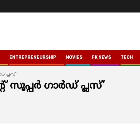
ENTREPRENEURSHIP
MOVIES
FK NEWS
TECH
് പ്ലസ്’
ൂപ്പര്‍ ഗാർഡ് പ്ലസ്’