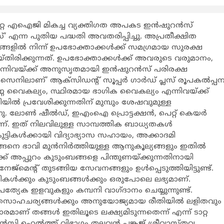
ടാറ്റ എഐജി മികച്ച വ്യക്തിഗത അപകട ഇൻഷുറൻസ്
്’ എന്ന പുതിയ പദ്ധതി അവതരിപ്പിച്ചു. അപ്രതീക്ഷിത
ളില്‍ നിന്ന് ഉപഭോക്താക്കള്‍ക്ക് സമഗ്രമായ സുരക്ഷ
െയ്‌തിരിക്കുന്നത്. ഉപഭോക്താക്കൾക്ക് അവരുടെ വരുമാനം,
വയ്‌ക്ക് അനുസൃതമായി ഇൻഷുറൻസ് പരിരക്ഷ
സൈനിലാണ്’ ആക്‌സിഡന്റ് സൂപ്പർ ഗാർഡ് പ്ലസ് രൂപകൽപ്പ
ണ വൈകല്യം, സ്ഥിരമായ ഭാഗിക വൈകല്യം എന്നിവയ്‌ക്ക്
യിൽ പ്രവേശിക്കുന്നതിന് മുമ്പും ശേഷവുമുള്ള
ു. ലോൺ ഷീൽഡ്, ഇഎംഐ പ്രൊട്ടക്ഷൻ, പെറ്റ് കെയർ
. ഇത് നിലവിലുള്ള സാമ്പത്തിക ബാധ്യതകൾ
കുട്ടികൾക്കായി വിദ്യാഭ്യാസ സഹായം, അക്കാദമി
നെ ഭാവി മുൻനിർത്തിയുള്ള ആനുകൂല്യങ്ങളും ഇതിൽ
ക് അപ്പുറം കുടുംബങ്ങളെ പിന്തുണയ്ക്കുന്നതിനായി
‌മെന്‍റ് തുടങ്ങിയ സേവനങ്ങളും ഉൾപ്പെടുത്തിയിട്ടുണ്ട്.
ള്‍ക്കും കുടുംബങ്ങള്‍ക്കും ഒരുപോലെ ലഭ്യമാണ്.
രത്യേക ഇളവുകളും കമ്പനി വാഗ്‌ദാനം ചെയ്യുന്നുണ്ട്.
ിതസാഹചര്യങ്ങള്‍ക്കും അനുയോജ്യമായ രീതിയില്‍ ലളിതവും
് തങ്ങള്‍ ഇതിലൂടെ ലക്ഷ്യമിടുന്നതെന്ന് എന്ന് ടാറ്റ
ഹെല്‍ത്ത് വിഭാഗം തലവന്‍ പങ്കജ് ശ്രീവാസ്‌തവ