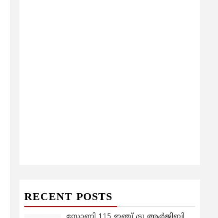
RECENT POSTS
സോണി 115 ഇഞ്ച് ട്രൂ ആർജിബി