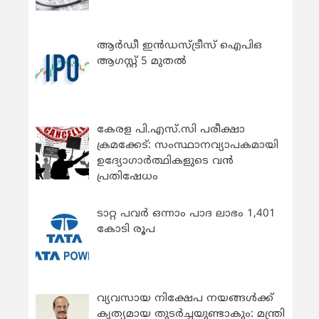
ആർഡീ ഇൻഡസ്ട്രീസ് ഐപിഒ
ആഗസ്റ്റ് 5 മുതൽ
കേരള പി.എസ്.സി പരീക്ഷാ
ക്രമക്കേട്: സംസ്ഥാനവ്യാപകമായി
ഉദ്യോഗാര്‍ത്ഥികളുടെ വന്‍
പ്രതിഷേധം
ടാറ്റ പവർ ഒന്നാം പാദ ലാഭം 1,401
കോടി രൂപ
വ്യവസായ നിക്ഷേപ നയങ്ങള്‍ക്ക്
കൃത്യമായ തുടര്‍ച്ചയുണ്ടാകും: മന്ത്രി