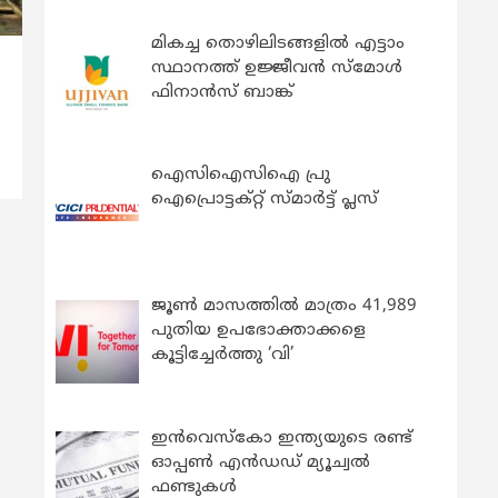
മികച്ച തൊഴിലിടങ്ങളിൽ എട്ടാം
സ്ഥാനത്ത് ഉജ്ജീവൻ സ്മോൾ
‍
ഫിനാൻസ് ബാങ്ക്
ഐസിഐസിഐ പ്രു
ഐപ്രൊട്ടക്റ്റ് സ്മാർട്ട് പ്ലസ്
ജൂൺ മാസത്തിൽ മാത്രം 41,989
പുതിയ ഉപഭോക്താക്കളെ
കൂട്ടിച്ചേർത്തു ‘വി’
ഇന്‍വെസ്കോ ഇന്ത്യയുടെ രണ്ട്
ഓപ്പണ്‍ എന്‍ഡഡ് മ്യൂച്വല്‍
ഫണ്ടുകള്‍