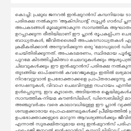
കൊച്ചി: പ്രമുഖ ജനറല്‍ ഇൻഷുറൻസ് കമ്പനിയായ 
പരിരക്ഷ നൽകുന്ന ‘ആക്സിഡന്റ് സൂപ്പര്‍ ഗാർഡ് പ്ലസ
അപകടങ്ങള്‍ മൂലമുണ്ടാകുന്ന സാമ്പത്തിക ആഘാതങ്ങ
ഉറപ്പാക്കുന്ന രീതിയിലാണ് ഈ പ്ലാന്‍ രൂപകല്പ്പന ച
ബാധ്യതകൾ, ജീവിതശൈലീ അപകടസാധ്യതകൾ എന്നി
ക്രമീകരിക്കാൻ അനുവദിക്കുന്ന ഒരു ‘മോഡുലാർ ഡി
ചെയ്തിരിക്കുന്നത്. അപകടമരണം, സ്ഥിരമായ പൂർണ്
പുറമേ കിടത്തിച്ചികിത്സാ ചെലവുകള്‍ക്കും ആശുപത്രി
ചിലവുകള്‍ക്കും ഈ ഇൻഷുറൻസ് പരിരക്ഷ നൽകുന്ന
തുടങ്ങിയ ഓപ്ഷണൽ കവറേജുകളും ഇതിൽ ലഭ്യമാണ്
നിറവേറ്റുവാൻ ഉപഭോക്താക്കളെ പ്രാപ്തരാക്കുന്നു. 
സെഷനുകൾ, വിവാഹ ചെലവിനുള്ള സഹായം എന്നിങ്ങ
ഉൾപ്പെടുന്നു. ഇവ കൂടാതെ, അടിയന്തര ക്ലെയിമുകൾക്
സാമ്പത്തിക-നിയമ കൗൺസിലിംഗ്, ഡിസെബിലിറ്റി മാനേജ്
അഞ്ചുവർഷം വരെ കാലാവധിയുള്ള ഈ പ്ലാന്‍ വ്യക്തിക
ശമ്പളക്കാരായ പ്രൊഫഷണലുകള്‍ക്ക് പ്രീമിയത്തില്‍ പ്
ഉപഭോക്താക്കളുടെ മാറുന്ന ആവശ്യങ്ങള്‍ക്കും ജീവ
എന്നാല്‍ സുരക്ഷിതവുമായ ഒരു ഇൻഷുറൻസ് പരിഹാരമാണ
എഐജി ജനറൽ ഇൻഷുറൻസ് കമ്പനി ലിമിറ്റഡ് ഏജൻസി 