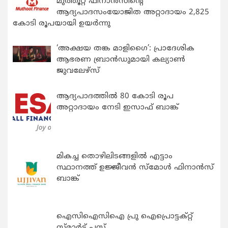
മുത്തൂറ്റ് ഫിനാൻസിന്റെ
ആദ്യപാദസംയോജിത അറ്റാദായം 2,825
കോടി രൂപയായി ഉയർന്നു
‘അക്ഷയ തങ്ക മാളിഗൈ’: പ്രാദേശിക
ആഭരണ ബ്രാന്‍ഡുമായി കല്യാണ്‍
ജുവലേഴ്‌സ്
ആദ്യപാദത്തിൽ 80 കോടി രൂപ
അറ്റാദായം നേടി ഇസാഫ് ബാങ്ക്
മികച്ച തൊഴിലിടങ്ങളിൽ എട്ടാം
സ്ഥാനത്ത് ഉജ്ജീവൻ സ്മോൾ ഫിനാൻസ്
ബാങ്ക്
ഐസിഐസിഐ പ്രു ഐപ്രൊട്ടക്റ്റ്
സ്മാർട്ട് പ്ലസ്