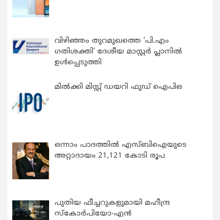
വിഴിഞ്ഞം തുറമുഖത്തെ ‘പി.എം
ഗതിശക്തി’ ദേശീയ മാസ്റ്റർ പ്ലാനിൽ
ഉൾപ്പെടുത്തി
മിൽക്കി മിസ്റ്റ് ഡയറി ഫുഡ് ഐപിഒ
ഒന്നാം പാദത്തിൽ എസ്ബിഐയുടെ
അറ്റാദായം 21,121 കോടി രൂപ
പുതിയ ഫീച്ചറുകളുമായി മഹീന്ദ്ര
സ്കോർപിയോ-എൻ