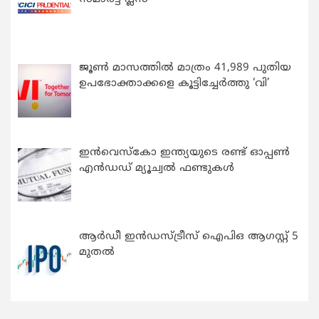
ജൂൺ മാസത്തിൽ മാത്രം 41,989 പുതിയ
ഉപഭോക്താക്കളെ കൂട്ടിച്ചേർത്തു ‘വി’
ഇന്‍വെസ്കോ ഇന്ത്യയുടെ രണ്ട് ഓപ്പണ്‍
എന്‍ഡഡ് മ്യൂച്വല്‍ ഫണ്ടുകള്‍
ആർഡീ ഇൻഡസ്ട്രീസ് ഐപിഒ ആഗസ്റ്റ് 5
മുതൽ