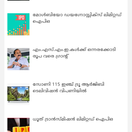
മോൾബിയോ ഡയഗ്നോസ്റ്റിക്സ് ലിമിറ്റഡ്
ഐപിഒ
എം.എസ്.എം.ഇ.കൾക്ക് ഒന്നരക്കോടി
രൂപ വരെ ഗ്രാന്റ്
സോണി 115 ഇഞ്ച് ട്രൂ ആർജിബി
ടെലിവിഷൻ വിപണിയിൽ
ധൂത് ട്രാൻസ്മിഷൻ ലിമിറ്റഡ് ഐപിഒ