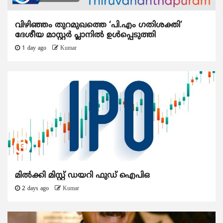
വിഴിഞ്ഞം തുറമുഖത്തെ ‘പി.എം ഗതിശക്തി’
ദേശീയ മാസ്റ്റർ പ്ലാനിൽ ഉൾപ്പെടുത്തി
1 day ago
Kumar
മിൽക്കി മിസ്റ്റ് ഡയറി ഫുഡ് ഐപിഒ
2 days ago
Kumar