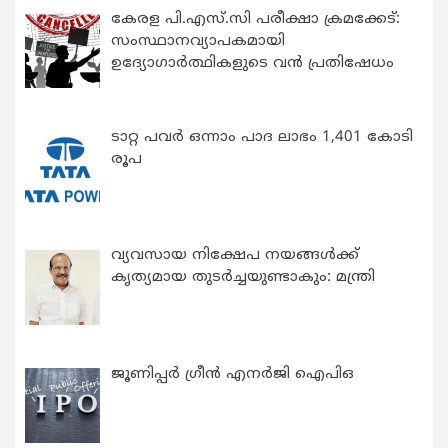
കേരള പി.എസ്.സി പരീക്ഷാ ക്രമക്കേട്:
സംസ്ഥാനവ്യാപകമായി
ഉദ്യോഗാര്‍ത്ഥികളുടെ വന്‍ പ്രതിഷേധം
ടാറ്റ പവർ ഒന്നാം പാദ ലാഭം 1,401 കോടി
രൂപ
വ്യവസായ നിക്ഷേപ നയങ്ങള്‍ക്ക്
കൃത്യമായ തുടര്‍ച്ചയുണ്ടാകും: മന്ത്രി
ജൂണിപ്പർ ഗ്രീൻ എനർജി ഐപിഒ