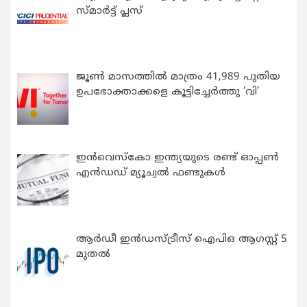
സ്മാർട്ട് പ്ലസ്
ജൂൺ മാസത്തിൽ മാത്രം 41,989 പുതിയ
ഉപഭോക്താക്കളെ കൂട്ടിച്ചേർത്തു ‘വി’
ഇന്‍വെസ്കോ ഇന്ത്യയുടെ രണ്ട് ഓപ്പണ്‍
എന്‍ഡഡ് മ്യൂച്വല്‍ ഫണ്ടുകള്‍
ആർഡീ ഇൻഡസ്ട്രീസ് ഐപിഒ ആഗസ്റ്റ് 5
മുതൽ