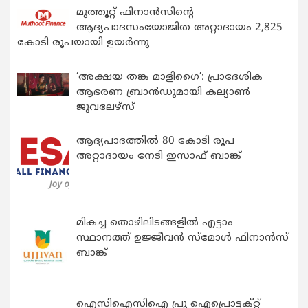
മുത്തൂറ്റ് ഫിനാൻസിന്റെ
ആദ്യപാദസംയോജിത അറ്റാദായം 2,825
കോടി രൂപയായി ഉയർന്നു
‘അക്ഷയ തങ്ക മാളിഗൈ’: പ്രാദേശിക
ആഭരണ ബ്രാന്‍ഡുമായി കല്യാണ്‍
ജുവലേഴ്‌സ്
ആദ്യപാദത്തിൽ 80 കോടി രൂപ
അറ്റാദായം നേടി ഇസാഫ് ബാങ്ക്
മികച്ച തൊഴിലിടങ്ങളിൽ എട്ടാം
സ്ഥാനത്ത് ഉജ്ജീവൻ സ്മോൾ ഫിനാൻസ്
ബാങ്ക്
ഐസിഐസിഐ പ്രു ഐപ്രൊട്ടക്റ്റ്