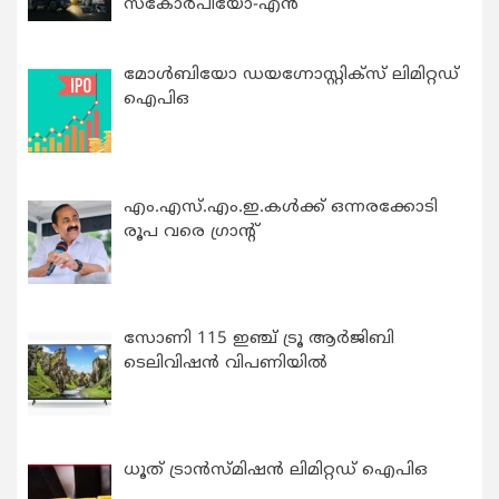
സ്കോർപിയോ-എൻ
മോൾബിയോ ഡയഗ്നോസ്റ്റിക്സ് ലിമിറ്റഡ്
ഐപിഒ
എം.എസ്.എം.ഇ.കൾക്ക് ഒന്നരക്കോടി
രൂപ വരെ ഗ്രാന്റ്
സോണി 115 ഇഞ്ച് ട്രൂ ആർജിബി
ടെലിവിഷൻ വിപണിയിൽ
ധൂത് ട്രാൻസ്മിഷൻ ലിമിറ്റഡ് ഐപിഒ