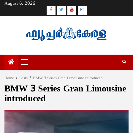
Skip
August 6, 2026
to
Facebook
Twitter
Youtube
Instagram
content
Primary
Menu
Home
Posts
BMW 3 Series Gran Limousine introduced
BMW 3 Series Gran Limousine
introduced