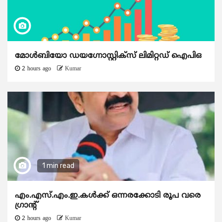
മോൾബിയോ ഡയഗ്നോസ്റ്റിക്സ് ലിമിറ്റഡ് ഐപിഒ
2 hours ago
Kumar
1 min read
എം.എസ്.എം.ഇ.കൾക്ക് ഒന്നരക്കോടി രൂപ വരെ
ഗ്രാന്റ്
2 hours ago
Kumar