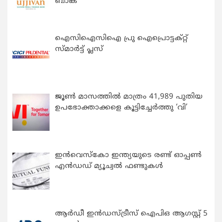
ബാങ്ക്
ഐസിഐസിഐ പ്രു ഐപ്രൊട്ടക്റ്റ്
സ്മാർട്ട് പ്ലസ്
ജൂൺ മാസത്തിൽ മാത്രം 41,989 പുതിയ
ഉപഭോക്താക്കളെ കൂട്ടിച്ചേർത്തു ‘വി’
ഇന്‍വെസ്കോ ഇന്ത്യയുടെ രണ്ട് ഓപ്പണ്‍
എന്‍ഡഡ് മ്യൂച്വല്‍ ഫണ്ടുകള്‍
ആർഡീ ഇൻഡസ്ട്രീസ് ഐപിഒ ആഗസ്റ്റ് 5