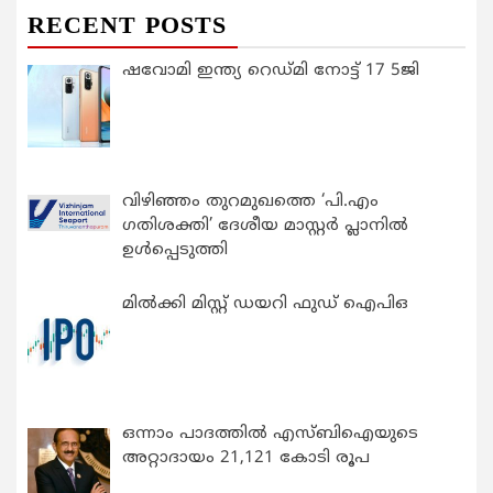
RECENT POSTS
ഷവോമി ഇന്ത്യ റെഡ്മി നോട്ട് 17 5ജി
വിഴിഞ്ഞം തുറമുഖത്തെ ‘പി.എം
ഗതിശക്തി’ ദേശീയ മാസ്റ്റർ പ്ലാനിൽ
ഉൾപ്പെടുത്തി
മിൽക്കി മിസ്റ്റ് ഡയറി ഫുഡ് ഐപിഒ
ഒന്നാം പാദത്തിൽ എസ്ബിഐയുടെ
അറ്റാദായം 21,121 കോടി രൂപ