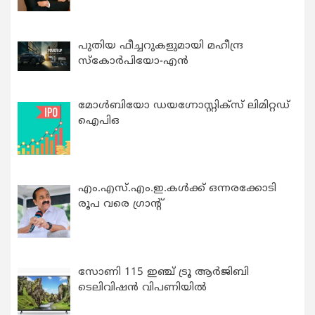
പുതിയ ഫീച്ചറുകളുമായി മഹീന്ദ്ര
സ്കോർപിയോ-എൻ
മോൾബിയോ ഡയഗ്നോസ്റ്റിക്സ് ലിമിറ്റഡ്
ഐപിഒ
എം.എസ്.എം.ഇ.കൾക്ക് ഒന്നരക്കോടി
രൂപ വരെ ഗ്രാന്റ്
സോണി 115 ഇഞ്ച് ട്രൂ ആർജിബി
ടെലിവിഷൻ വിപണിയിൽ