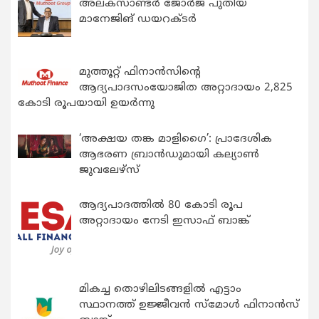
അലക്സാണ്ടർ ജോർജ് പുതിയ
മാനേജിങ് ഡയറക്ടർ
മുത്തൂറ്റ് ഫിനാൻസിന്റെ
ആദ്യപാദസംയോജിത അറ്റാദായം 2,825
കോടി രൂപയായി ഉയർന്നു
‘അക്ഷയ തങ്ക മാളിഗൈ’: പ്രാദേശിക
ആഭരണ ബ്രാന്‍ഡുമായി കല്യാണ്‍
ജുവലേഴ്‌സ്
ആദ്യപാദത്തിൽ 80 കോടി രൂപ
അറ്റാദായം നേടി ഇസാഫ് ബാങ്ക്
മികച്ച തൊഴിലിടങ്ങളിൽ എട്ടാം
സ്ഥാനത്ത് ഉജ്ജീവൻ സ്മോൾ ഫിനാൻസ്