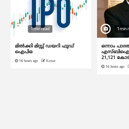
1 min read
1 min 
മിൽക്കി മിസ്റ്റ് ഡയറി ഫുഡ്
ഒന്നാം പാദ
ഐപിഒ
എസ്ബിഐയു
21,121 കോട
16 hours ago
Kumar
16 hours ago