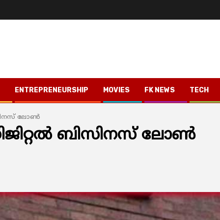
ENTREPRENEURSHIP
MOVIES
FK NEWS
TECH
സിനസ് ലോൺ
ിറ്റൽ ബിസിനസ് ലോൺ