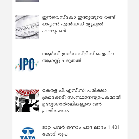
ഇന്‍വെസ്കോ ഇന്ത്യയുടെ രണ്ട്
ഓപ്പണ്‍ എന്‍ഡഡ് മ്യൂച്വല്‍
ഫണ്ടുകള്‍
ആർഡീ ഇൻഡസ്ട്രീസ് ഐപിഒ
ആഗസ്റ്റ് 5 മുതൽ
കേരള പി.എസ്.സി പരീക്ഷാ
ക്രമക്കേട്: സംസ്ഥാനവ്യാപകമായി
ഉദ്യോഗാര്‍ത്ഥികളുടെ വന്‍
പ്രതിഷേധം
ടാറ്റ പവർ ഒന്നാം പാദ ലാഭം 1,401
കോടി രൂപ