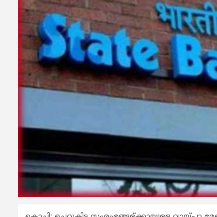
കൊച്ചി: ചെറുകിട സംരംഭങ്ങള്ക്കായുള്ള വായ്പ