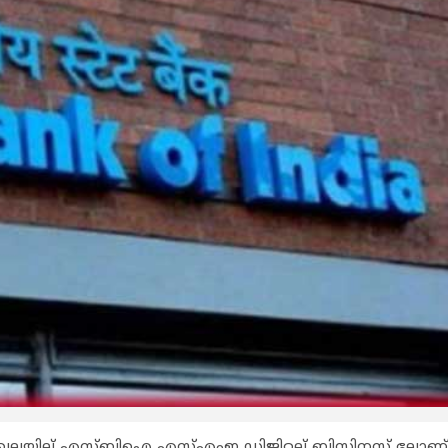
ാ മേഖലയില് എസ്ബിഐ എസ്എംഇ ഡിജിറ്റല് ബിസിനസ് ലോണ്