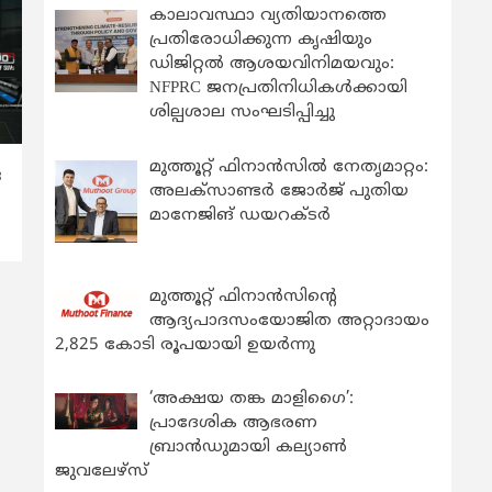
കാലാവസ്ഥാ വ്യതിയാനത്തെ
പ്രതിരോധിക്കുന്ന കൃഷിയും
ഡിജിറ്റൽ ആശയവിനിമയവും:
NFPRC ജനപ്രതിനിധികൾക്കായി
ശില്പശാല സംഘടിപ്പിച്ചു
മുത്തൂറ്റ് ഫിനാൻസിൽ നേതൃമാറ്റം:
ര
അലക്സാണ്ടർ ജോർജ് പുതിയ
മാനേജിങ് ഡയറക്ടർ
മുത്തൂറ്റ് ഫിനാൻസിന്റെ
ആദ്യപാദസംയോജിത അറ്റാദായം
2,825 കോടി രൂപയായി ഉയർന്നു
‘അക്ഷയ തങ്ക മാളിഗൈ’:
പ്രാദേശിക ആഭരണ
ബ്രാന്‍ഡുമായി കല്യാണ്‍
ജുവലേഴ്‌സ്