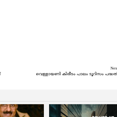
Nex
്
വെള്ളായണി കിരീടം പാലം ടൂറിസം പദ്ധത