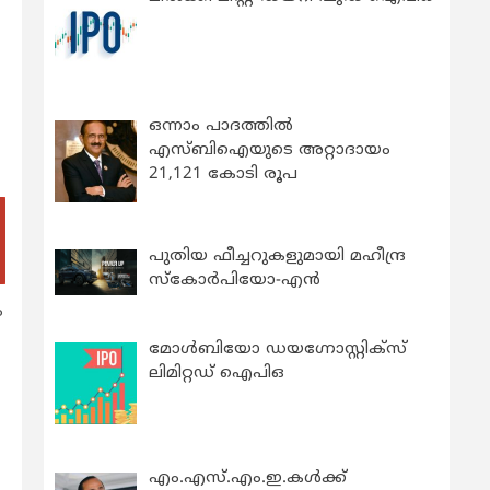
ഒന്നാം പാദത്തിൽ
എസ്ബിഐയുടെ അറ്റാദായം
21,121 കോടി രൂപ
പുതിയ ഫീച്ചറുകളുമായി മഹീന്ദ്ര
സ്കോർപിയോ-എൻ
ം
മോൾബിയോ ഡയഗ്നോസ്റ്റിക്സ്
ലിമിറ്റഡ് ഐപിഒ
എം.എസ്.എം.ഇ.കൾക്ക്