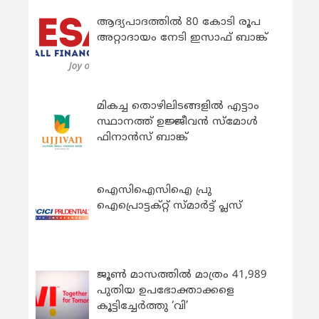
ആദ്യപാദത്തിൽ 80 കോടി രൂപ
അറ്റാദായം നേടി ഇസാഫ് ബാങ്ക്
മികച്ച തൊഴിലിടങ്ങളിൽ എട്ടാം
സ്ഥാനത്ത് ഉജ്ജീവൻ സ്മോൾ
ഫിനാൻസ് ബാങ്ക്
ഐസിഐസിഐ പ്രു
ഐപ്രൊട്ടക്റ്റ് സ്മാർട്ട് പ്ലസ്
ജൂൺ മാസത്തിൽ മാത്രം 41,989
പുതിയ ഉപഭോക്താക്കളെ
കൂട്ടിച്ചേർത്തു ‘വി’