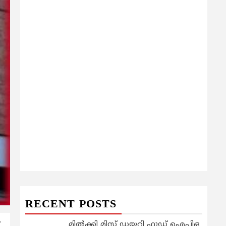
RECENT POSTS
മിൽക്കി മിസ്റ്റ് ഡയറി ഫുഡ് ഐപിഒ