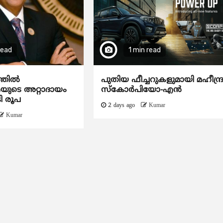
read
1 min read
ത്തിൽ
പുതിയ ഫീച്ചറുകളുമായി മഹീന്ദ്
ടെ അറ്റാദായം
സ്കോർപിയോ-എൻ
ി രൂപ
2 days ago
Kumar
Kumar