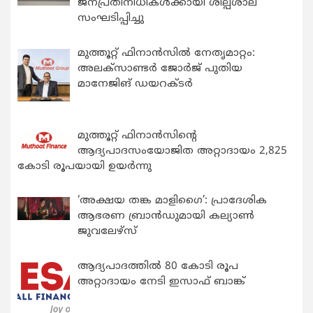
ജനപ്രതിനിധികൾക്കായി ശില്പശാല
സംഘടിപ്പിച്ചു
മുത്തൂറ്റ് ഫിനാൻസിൽ നേതൃമാറ്റം:
അലക്സാണ്ടർ ജോർജ് പുതിയ
മാനേജിങ് ഡയറക്ടർ
മുത്തൂറ്റ് ഫിനാൻസിന്റെ
ആദ്യപാദസംയോജിത അറ്റാദായം 2,825
കോടി രൂപയായി ഉയർന്നു
‘അക്ഷയ തങ്ക മാളിഗൈ’: പ്രാദേശിക
ആഭരണ ബ്രാന്‍ഡുമായി കല്യാണ്‍
ജുവലേഴ്‌സ്
ആദ്യപാദത്തിൽ 80 കോടി രൂപ
അറ്റാദായം നേടി ഇസാഫ് ബാങ്ക്