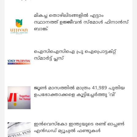
മികച്ച തൊഴിലിടങ്ങളിൽ എട്ടാം
സ്ഥാനത്ത് ഉജ്ജീവൻ സ്മോൾ ഫിനാൻസ്
ബാങ്ക്
ഐസിഐസിഐ പ്രു ഐപ്രൊട്ടക്റ്റ്
സ്മാർട്ട് പ്ലസ്
ജൂൺ മാസത്തിൽ മാത്രം 41,989 പുതിയ
ഉപഭോക്താക്കളെ കൂട്ടിച്ചേർത്തു ‘വി’
ഇന്‍വെസ്കോ ഇന്ത്യയുടെ രണ്ട് ഓപ്പണ്‍
എന്‍ഡഡ് മ്യൂച്വല്‍ ഫണ്ടുകള്‍