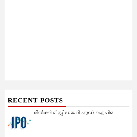
RECENT POSTS
മിൽക്കി മിസ്റ്റ് ഡയറി ഫുഡ് ഐപിഒ