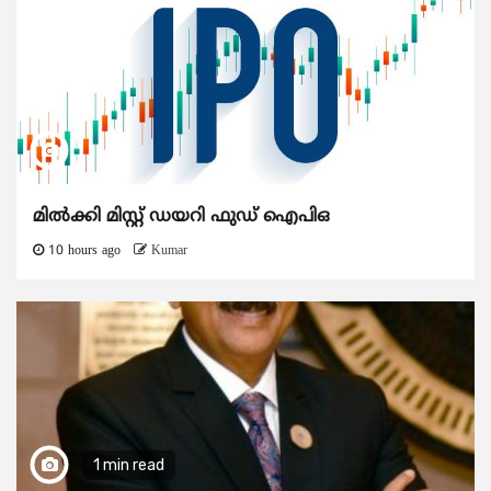
മിൽക്കി മിസ്റ്റ് ഡയറി ഫുഡ് ഐപിഒ
10 hours ago
Kumar
1 min read