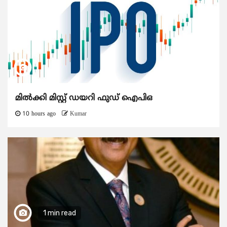
മിൽക്കി മിസ്റ്റ് ഡയറി ഫുഡ് ഐപിഒ
10 hours ago
Kumar
1 min read