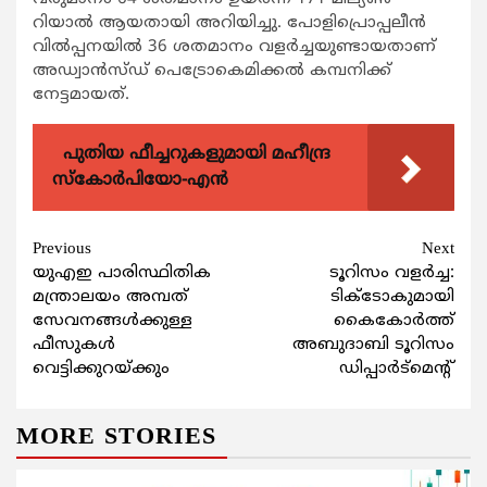
റിയാല്‍ ആയതായി അറിയിച്ചു. പോളിപ്രൊപ്പലീന്‍
വില്‍പ്പനയില്‍ 36 ശതമാനം വളര്‍ച്ചയുണ്ടായതാണ്
അഡ്വാന്‍സ്ഡ് പെട്രോകെമിക്കല്‍ കമ്പനിക്ക്
നേട്ടമായത്.
പുതിയ ഫീച്ചറുകളുമായി മഹീന്ദ്ര
സ്കോർപിയോ-എൻ
Continue
Previous
Next
യുഎഇ പാരിസ്ഥിതിക
ടൂറിസം വളര്‍ച്ച:
Reading
മന്ത്രാലയം അമ്പത്
ടിക്‌ടോകുമായി
സേവനങ്ങള്‍ക്കുള്ള
കൈകോര്‍ത്ത്
ഫീസുകള്‍
അബുദാബി ടൂറിസം
വെട്ടിക്കുറയ്ക്കും
ഡിപ്പാര്‍ട്‌മെന്റ്
MORE STORIES