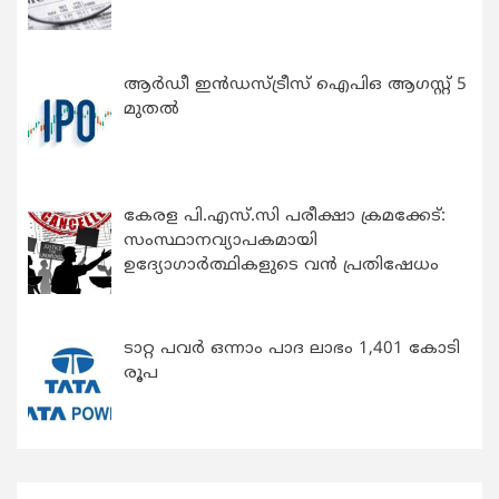
ആർഡീ ഇൻഡസ്ട്രീസ് ഐപിഒ ആഗസ്റ്റ് 5
മുതൽ
കേരള പി.എസ്.സി പരീക്ഷാ ക്രമക്കേട്:
സംസ്ഥാനവ്യാപകമായി
ഉദ്യോഗാര്‍ത്ഥികളുടെ വന്‍ പ്രതിഷേധം
ടാറ്റ പവർ ഒന്നാം പാദ ലാഭം 1,401 കോടി
രൂപ