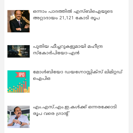
ഒന്നാം പാദത്തിൽ എസ്ബിഐയുടെ
അറ്റാദായം 21,121 കോടി രൂപ
പുതിയ ഫീച്ചറുകളുമായി മഹീന്ദ്ര
സ്കോർപിയോ-എൻ
മോൾബിയോ ഡയഗ്നോസ്റ്റിക്സ് ലിമിറ്റഡ്
ഐപിഒ
എം.എസ്.എം.ഇ.കൾക്ക് ഒന്നരക്കോടി
രൂപ വരെ ഗ്രാന്റ്